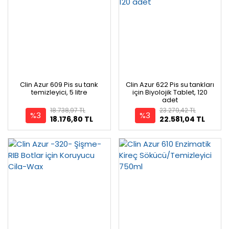
Clin Azur 609 Pis su tank
Clin Azur 622 Pis su tankları
temizleyici, 5 litre
için Biyolojik Tablet, 120
adet
18.738,97 TL
23.279,42 TL
%3
%3
18.176,80 TL
22.581,04 TL