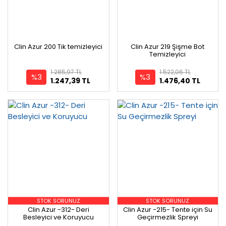
Clin Azur 200 Tik temizleyici
Clin Azur 219 Şişme Bot
Temizleyici
1.285,97 TL
1.522,06 TL
%3
%3
1.247,39 TL
1.476,40 TL
STOK SORUNUZ
STOK SORUNUZ
Clin Azur -312- Deri
Clin Azur -215- Tente için Su
Besleyici ve Koruyucu
Geçirmezlik Spreyi