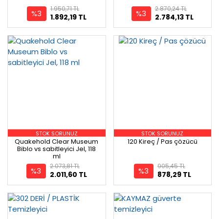
1.950,71 TL
2.870,24 TL
%3
%3
1.892,19 TL
2.784,13 TL
STOK SORUNUZ
STOK SORUNUZ
Quakehold Clear Museum
120 Kireç / Pas çözücü
Biblo vs sabitleyici Jel, 118
ml
2.073,81 TL
905,45 TL
%3
%3
2.011,60 TL
878,29 TL