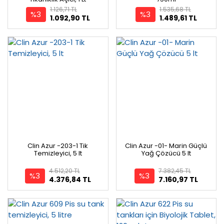
1.126,71 TL
1.535,68 TL
%3
%3
1.092,90 TL
1.489,61 TL
Clin Azur -203-1 Tik
Clin Azur -01- Marin Güçlü
Temizleyici, 5 lt
Yağ Çözücü 5 lt
4.512,20 TL
7.382,45 TL
%3
%3
4.376,84 TL
7.160,97 TL