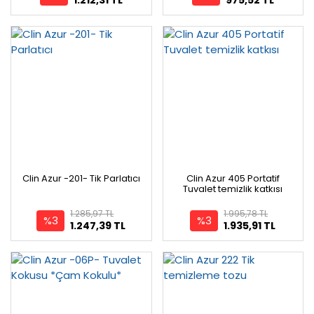
Clin Azur -201- Tik Parlatıcı
Clin Azur 405 Portatif
Tuvalet temizlik katkısı
1.285,97 TL
1.995,78 TL
%3
%3
1.247,39 TL
1.935,91 TL