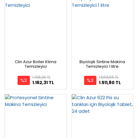
Clin Azur Boiler Klima
Biyolojik Sintine Makina
Temizleyici
Temizleyici 1 litre
1.198,26 TL
1.558,55 TL
%3
%3
1.162,31 TL
1.511,80 TL