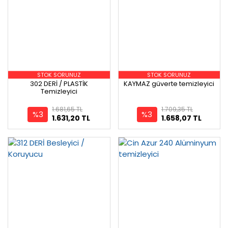
STOK SORUNUZ
STOK SORUNUZ
302 DERİ / PLASTİK
KAYMAZ güverte temizleyici
Temizleyici
1.681,65 TL
1.709,35 TL
%3
%3
1.631,20 TL
1.658,07 TL