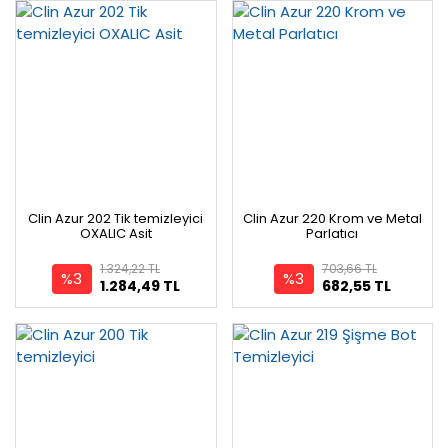
Clin Azur 202 Tik temizleyici
Clin Azur 220 Krom ve Metal
OXALIC Asit
Parlatıcı
1.324,22 TL
703,66 TL
%3
%3
1.284,49 TL
682,55 TL