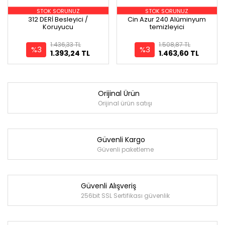
STOK SORUNUZ
STOK SORUNUZ
312 DERİ Besleyici /
Cin Azur 240 Alüminyum
Koruyucu
temizleyici
1.436,33 TL
1.508,87 TL
%3
%3
1.393,24 TL
1.463,60 TL
Orijinal Ürün
Orijinal ürün satışı
Güvenli Kargo
Güvenli paketleme
Güvenli Alışveriş
256bit SSL Sertifikası güvenlik