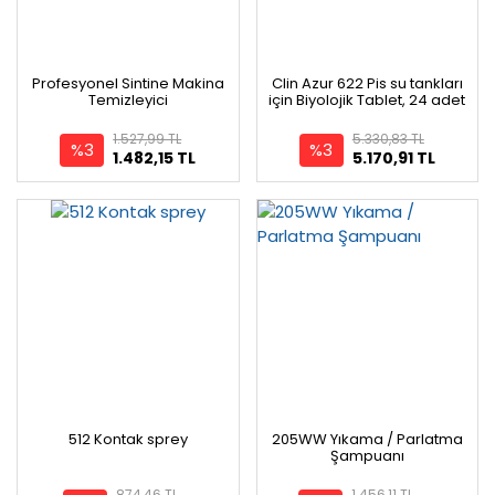
Profesyonel Sintine Makina
Clin Azur 622 Pis su tankları
Temizleyici
için Biyolojik Tablet, 24 adet
1.527,99 TL
5.330,83 TL
%3
%3
1.482,15 TL
5.170,91 TL
512 Kontak sprey
205WW Yıkama / Parlatma
Şampuanı
874,46 TL
1.456,11 TL