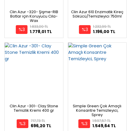
Clin Azur -320- Şişme-RIB
Clin Azur 610 Enzimatik Kireç
Botlar için Koruyucu Cila-
Sökücü/Temizleyici 750ml
Wax
1.833,00 TL
1.232,99 TL
%3
%3
1.778,01 TL
1.196,00 TL
Clin Azur -301- Clay Stone
Simple Green Çok Amaçlı
Temizlik Kremi 400 gr
Konsantre Temizleyici,
Sprey
717,73 TL
1.597,57 TL
%3
%3
696,20 TL
1.549,64 TL