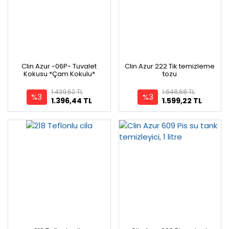
Clin Azur -06P- Tuvalet
Clin Azur 222 Tik temizleme
Kokusu *Çam Kokulu*
tozu
1.439,62 TL
1.648,68 TL
%3
%3
1.396,44 TL
1.599,22 TL