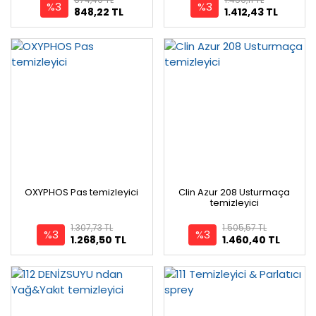
%3
%3
848,22 TL
1.412,43 TL
OXYPHOS Pas temizleyici
Clin Azur 208 Usturmaça
temizleyici
1.307,73 TL
1.505,57 TL
%3
%3
1.268,50 TL
1.460,40 TL