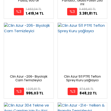
Pasta, 500 Gr
Parlatıcı , Glass Polish 250
ml
1.463,04 TL
3.486,40 TL
%3
%3
1.419,14 TL
3.381,81 TL
Clin Azur -206- Biyolojik
Clin Azur 511 PTFE Teflon
Cam Temizleyici
Sprey Kuru yağlayıcı
1.025,81 TL
874,46 TL
%3
%3
995,03 TL
848,22 TL