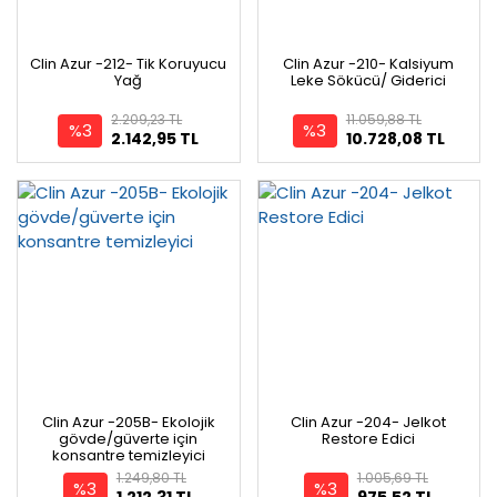
Clin Azur -212- Tik Koruyucu
Clin Azur -210- Kalsiyum
Yağ
Leke Sökücü/ Giderici
2.209,23 TL
11.059,88 TL
%3
%3
2.142,95 TL
10.728,08 TL
Clin Azur -205B- Ekolojik
Clin Azur -204- Jelkot
gövde/güverte için
Restore Edici
konsantre temizleyici
1.249,80 TL
1.005,69 TL
%3
%3
1.212,31 TL
975,52 TL