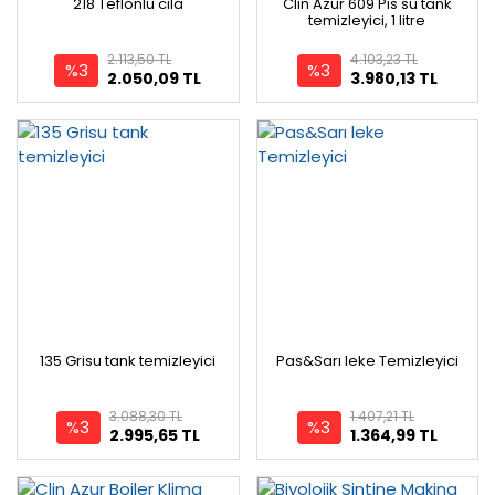
218 Teflonlu cila
Clin Azur 609 Pis su tank
temizleyici, 1 litre
2.113,50 TL
4.103,23 TL
%3
%3
2.050,09 TL
3.980,13 TL
135 Grisu tank temizleyici
Pas&Sarı leke Temizleyici
3.088,30 TL
1.407,21 TL
%3
%3
2.995,65 TL
1.364,99 TL