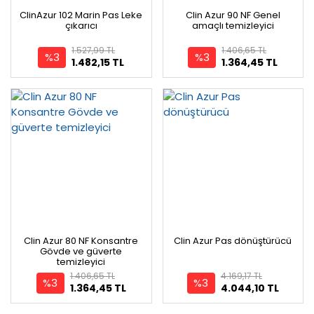
ClinAzur 102 Marin Pas Leke
Clin Azur 90 NF Genel
çıkarıcı
amaçlı temizleyici
1.527,99 TL
1.406,65 TL
%3
%3
1.482,15 TL
1.364,45 TL
Clin Azur 80 NF Konsantre
Clin Azur Pas dönüştürücü
Gövde ve güverte
temizleyici
1.406,65 TL
4.169,17 TL
%3
%3
1.364,45 TL
4.044,10 TL