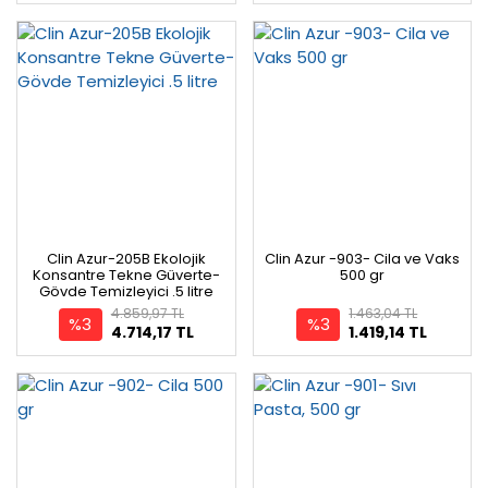
Clin Azur-205B Ekolojik
Clin Azur -903- Cila ve Vaks
Konsantre Tekne Güverte-
500 gr
Gövde Temizleyici .5 litre
4.859,97 TL
1.463,04 TL
%3
%3
4.714,17 TL
1.419,14 TL