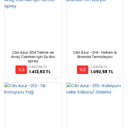
Clin Azur 304 Tekne ve
Clin Azur -214- Yelken &
Araç Camları için Su itici
Branda Temizleyici
sprey
1.457,65 TL
1.126,38 TL
%3
%3
1.413,93 TL
1.092,58 TL