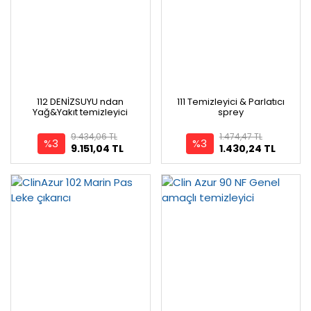
112 DENİZSUYU ndan
111 Temizleyici & Parlatıcı
Yağ&Yakıt temizleyici
sprey
9.434,06 TL
1.474,47 TL
%3
%3
9.151,04 TL
1.430,24 TL