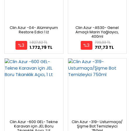
Clin Azur -04- Alüminyum
Clin Azur -A530- Genel
Restore Edici 1 Lt
Amaçlı Marin Yağlayıcı,
400ml
1.827,62 TL
739,93 TL
%3
%3
1.772,79 TL
717,73 TL
Clin Azur -600 GEL- Tekne
Clin Azur -319- Usturmaça/
Karavan için JEL Boru
Şişme Bot Temizleyici
Tıkanıklık Açıcı, 1 Lt
750ml