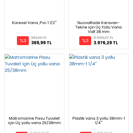
Küresel Vana ,Pvc 1 1/2''
NuovaRade Karavan-
Tekne için Üç Yollu Vana
Valf 38 mm
381,44 TL
4.099,27 TL
%3
%3
369,99 TL
3.976,29 TL
Matromarine Pissu Tuvalet
Plastik vana 3 yollu 38mm-1
için Üç yollu vana 25/38mm
1/4''