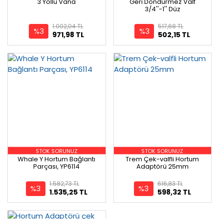
3 Yollu Vana
Geri Döndürmez Valf
3/4''-1'' Düz
1.002,04 TL
517,68 TL
%3
%3
971,98 TL
502,15 TL
STOK SORUNUZ
STOK SORUNUZ
Whale Y Hortum Bağlantı
Trem Çek-valfli Hortum
Parçası, YP6114
Adaptörü 25mm
1.582,73 TL
616,83 TL
%3
%3
1.535,25 TL
598,32 TL