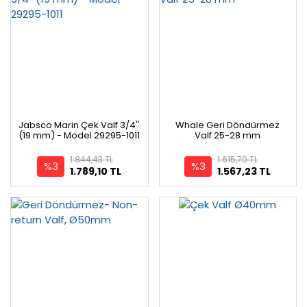
Jabsco Marin Çek Valf 3/4''
Whale Geri Döndürmez
(19 mm) - Model 29295-1011
Valf 25-28 mm
1.844,43 TL
1.615,70 TL
%3
%3
1.789,10 TL
1.567,23 TL