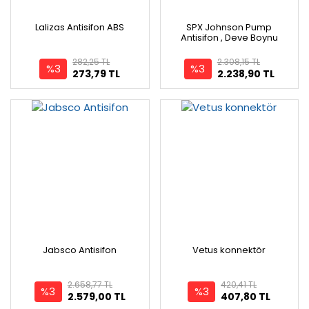
Lalizas Antisifon ABS
SPX Johnson Pump
Antisifon , Deve Boynu
282,25 TL
2.308,15 TL
%3
%3
273,79 TL
2.238,90 TL
Jabsco Antisifon
Vetus konnektör
2.658,77 TL
420,41 TL
%3
%3
2.579,00 TL
407,80 TL