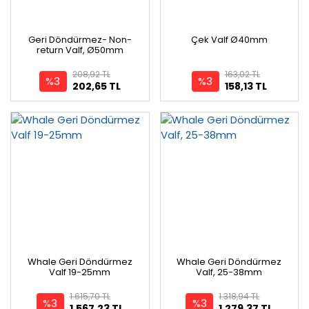
Geri Döndürmez- Non-
Çek Valf Ø40mm
return Valf, Ø50mm
208,92 TL
163,02 TL
%3
%3
202,65 TL
158,13 TL
Whale Geri Döndürmez
Whale Geri Döndürmez
Valf 19-25mm
Valf, 25-38mm
1.615,70 TL
1.318,94 TL
%3
%3
1.567,23 TL
1.279,37 TL