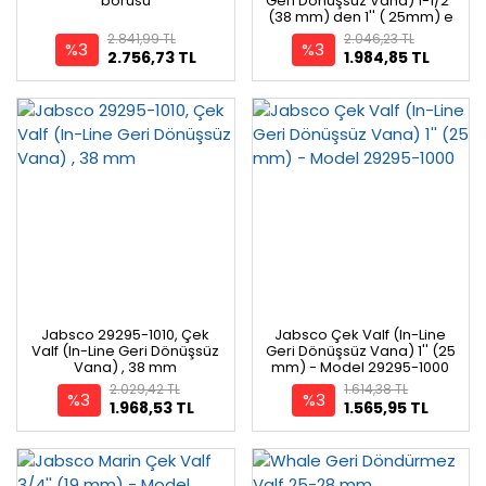
borusu
Geri Dönüşsüz Vana) 1-1/2''
(38 mm) den 1'' ( 25mm) e
- Model 29295-1015
2.841,99 TL
2.046,23 TL
%3
%3
2.756,73 TL
1.984,85 TL
Jabsco 29295-1010, Çek
Jabsco Çek Valf (In-Line
Valf (In-Line Geri Dönüşsüz
Geri Dönüşsüz Vana) 1'' (25
Vana) , 38 mm
mm) - Model 29295-1000
2.029,42 TL
1.614,38 TL
%3
%3
1.968,53 TL
1.565,95 TL