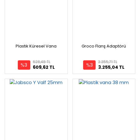
Plastik Küresel Vana
Groco Flanş Adaptörü
628,48 TL
3.355,71 TL
%3
%3
609,62 TL
3.255,04 TL