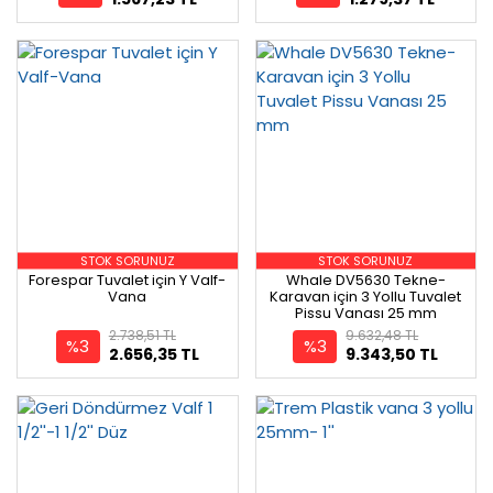
STOK SORUNUZ
STOK SORUNUZ
Forespar Tuvalet için Y Valf-
Whale DV5630 Tekne-
Vana
Karavan için 3 Yollu Tuvalet
Pissu Vanası 25 mm
2.738,51 TL
9.632,48 TL
%3
%3
2.656,35 TL
9.343,50 TL