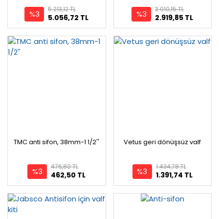
5.213,12 TL
3.010,15 TL
%3
%3
5.056,72 TL
2.919,85 TL
TMC anti sifon, 38mm-1 1/2''
Vetus geri dönüşsüz valf
476,80 TL
1.434,78 TL
%3
%3
462,50 TL
1.391,74 TL