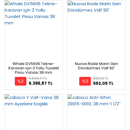
Whale DV5606 Tekne-
Nuova Rade Marin Geri
Karavan için 3 Yollu Tuvalet
Döndürmez Valf 90'
Pissu Vanası 38 mm
6.594,71 TL
569,12 TL
%3
%3
6.396,87 TL
552,05 TL