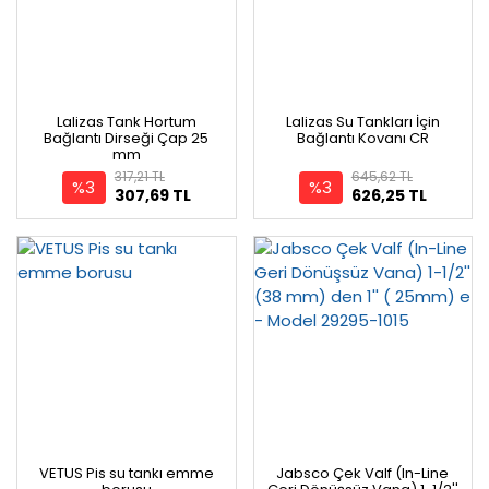
Lalizas Tank Hortum
Lalizas Su Tankları İçin
Bağlantı Dirseği Çap 25
Bağlantı Kovanı CR
mm
317,21 TL
645,62 TL
%3
%3
307,69 TL
626,25 TL
VETUS Pis su tankı emme
Jabsco Çek Valf (In-Line