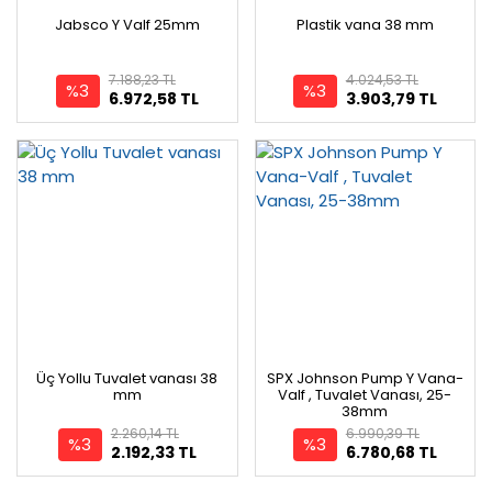
Jabsco Y Valf 25mm
Plastik vana 38 mm
7.188,23 TL
4.024,53 TL
%3
%3
6.972,58 TL
3.903,79 TL
Üç Yollu Tuvalet vanası 38
SPX Johnson Pump Y Vana-
mm
Valf , Tuvalet Vanası, 25-
38mm
2.260,14 TL
6.990,39 TL
%3
%3
2.192,33 TL
6.780,68 TL