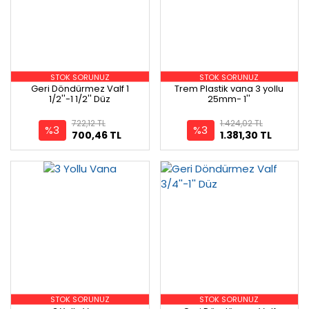
STOK SORUNUZ
STOK SORUNUZ
Geri Döndürmez Valf 1
Trem Plastik vana 3 yollu
1/2''-1 1/2'' Düz
25mm- 1''
722,12 TL
1.424,02 TL
%3
%3
700,46 TL
1.381,30 TL
STOK SORUNUZ
STOK SORUNUZ