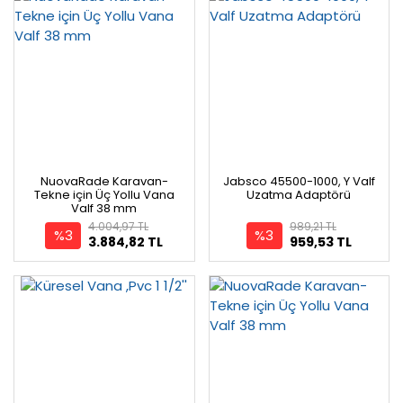
NuovaRade Karavan-
Jabsco 45500-1000, Y Valf
Tekne için Üç Yollu Vana
Uzatma Adaptörü
Valf 38 mm
4.004,97 TL
989,21 TL
%3
%3
3.884,82 TL
959,53 TL