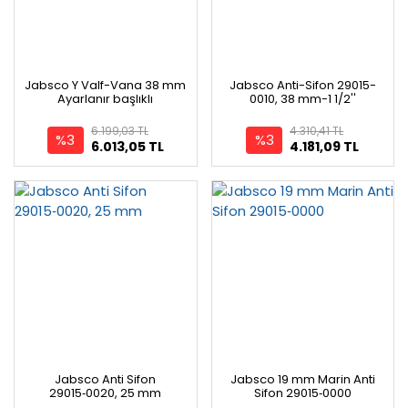
Jabsco Y Valf-Vana 38 mm
Jabsco Anti-Sifon 29015-
Ayarlanır başlıklı
0010, 38 mm-1 1/2''
6.199,03 TL
4.310,41 TL
%3
%3
6.013,05 TL
4.181,09 TL
Jabsco Anti Sifon
Jabsco 19 mm Marin Anti
29015‑0020, 25 mm
Sifon 29015‑0000