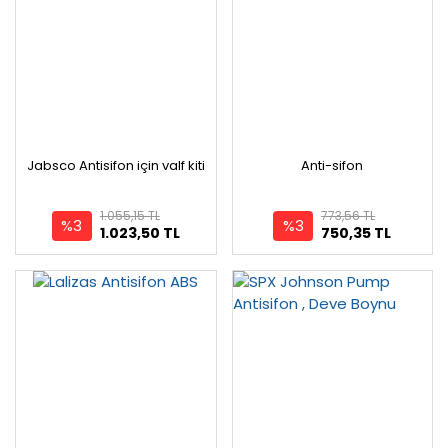
Jabsco Antisifon için valf kiti
Anti-sifon
1.055,15 TL
773,56 TL
%3
%3
1.023,50 TL
750,35 TL