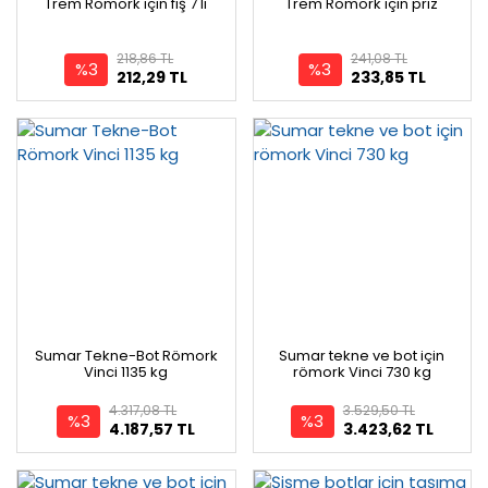
Trem Romörk için fiş 7 li
Trem Romörk için priz
218,86 TL
241,08 TL
%3
%3
212,29 TL
233,85 TL
Sumar Tekne-Bot Römork
Sumar tekne ve bot için
Vinci 1135 kg
römork Vinci 730 kg
4.317,08 TL
3.529,50 TL
%3
%3
4.187,57 TL
3.423,62 TL