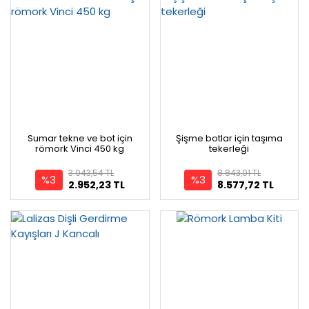
Sumar tekne ve bot için
Şişme botlar için taşıma
römork Vinci 450 kg
tekerleği
3.043,54 TL
8.843,01 TL
%3
%3
2.952,23 TL
8.577,72 TL