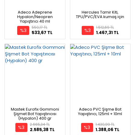
Adeco Adeprene
Hercules Tamir Kiti,
Hypalon/Neopren
TPU/PVC/EVA kumaş için
Yapıştırıcı 40 ml
550,17 TL
1.512,69 TL
%3
%3
533,67 TL
1.467,31 TL
Mastek Eurofix Gommoni
Adeco PVC Şişme Bot
Şişmet Bot Yapıştırıcısı
Yapıştırıcı, 125ml + 10ml
(Hypalon) 400 gr
2.665,34 TL
1.430,99 TL
%3
%3
2.585,38 TL
1.388,06 TL