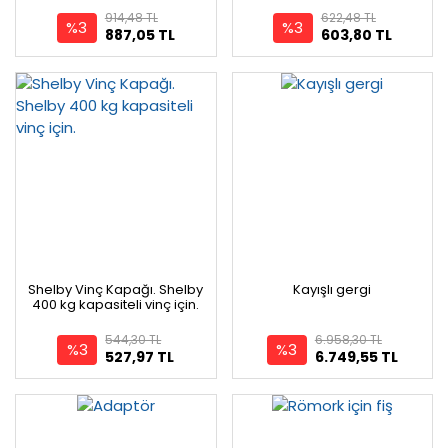
914,48 TL
622,48 TL
%3
%3
887,05 TL
603,80 TL
Shelby Vinç Kapağı. Shelby
Kayışlı gergi
400 kg kapasiteli vinç için.
544,30 TL
6.958,30 TL
%3
%3
527,97 TL
6.749,55 TL