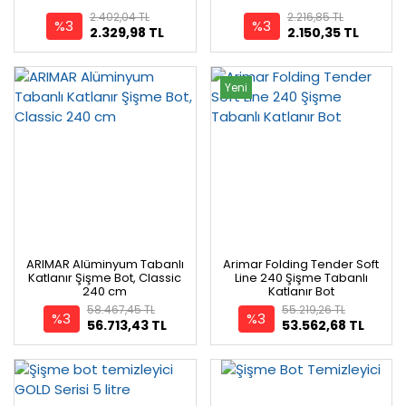
2.402,04 TL
2.216,85 TL
%3
%3
2.329,98 TL
2.150,35 TL
Yeni
ARIMAR Alüminyum Tabanlı
Arimar Folding Tender Soft
Katlanır Şişme Bot, Classic
Line 240 Şişme Tabanlı
240 cm
Katlanır Bot
58.467,45 TL
55.219,26 TL
%3
%3
56.713,43 TL
53.562,68 TL