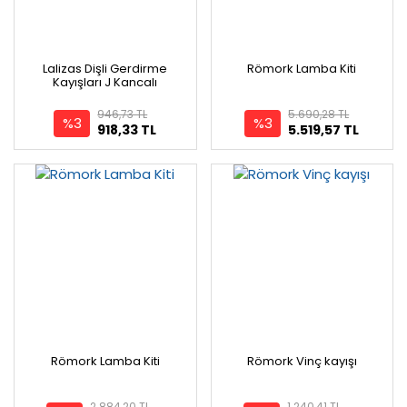
Lalizas Dişli Gerdirme
Römork Lamba Kiti
Kayışları J Kancalı
946,73 TL
5.690,28 TL
%3
%3
918,33 TL
5.519,57 TL
Römork Lamba Kiti
Römork Vinç kayışı
2.884,20 TL
1.240,41 TL