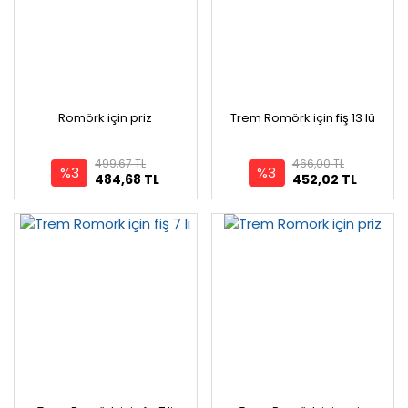
Romörk için priz
Trem Romörk için fiş 13 lü
499,67 TL
466,00 TL
%3
%3
484,68 TL
452,02 TL