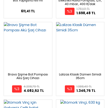
Bot Yapıştırıcı 65 ml
Elektrikli Hava Pompası, 12V,
40 mbar, 400 lt/dak
1.751,01 TL
%3
611,41 TL
1.698,48 TL
Bravo Şişme Bot Pompası
Lalizas Klasik Dümen Simidi
Akü Şarj Cihazı
35cm
4.208,79 TL
1.388,40 TL
%3
%3
4.082,52 TL
1.346,75 TL