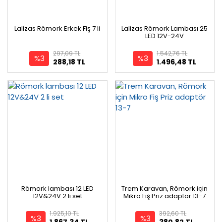
Lalizas Römork Erkek Fiş 7 li
Lalizas Römork Lambası 25
LED 12V-24V
297,09 TL
1.542,76 TL
%3
%3
288,18 TL
1.496,48 TL
Römork lambası 12 LED
Trem Karavan, Römork için
12V&24V 2 li set
Mikro Fiş Priz adaptör 13-7
1.925,10 TL
392,60 TL
%3
%3
1.867,34 TL
380,82 TL