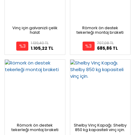
Vinç için galvanizli çelik
Römork ön destek
halat
tekerleği montaj braketi
1.139,40 TL
707,08 TL
%3
%3
1.105,22 TL
685,86 TL
Römork ön destek
Shelby Vinç Kapağı. Shelby
tekerleği montaj braketi
850 kg kapasiteli vinç için.