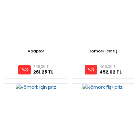
Adaptör
Römork için fiş
269,36 TL
466,00 TL
%3
%3
261,28 TL
452,02 TL