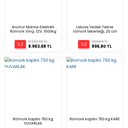
Anchor Marine Elektrikli
Lalizas Yedek Tekne
Römork Vinçi, 12V, 1000kg
römork tekerleği, 20 cm
9.240,90 TL
924,54 TL
%3
%3
8.963,68 TL
896,80 TL
Römork kaplini 750 kg
Römork kaplini 750 kg KARE
YUVARLAK