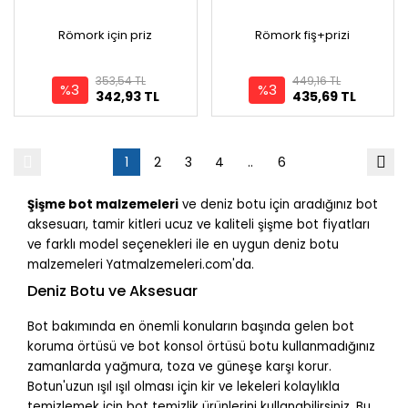
Römork için priz
Römork fiş+prizi
353,54 TL
449,16 TL
%3
%3
342,93 TL
435,69 TL
1
2
3
4
..
6
Şişme bot malzemeleri
ve deniz botu için aradığınız bot
aksesuarı, tamir kitleri ucuz ve kaliteli şişme bot fiyatları
ve farklı model seçenekleri ile en uygun deniz botu
malzemeleri Yatmalzemeleri.com'da.
Deniz Botu ve Aksesuar
Bot bakımında en önemli konuların başında gelen bot
koruma örtüsü ve bot konsol örtüsü botu kullanmadığınız
zamanlarda yağmura, toza ve güneşe karşı korur.
Botun'uzun ışıl ışıl olması için kir ve lekeleri kolaylıkla
temizlemek için bot temizlik ürünlerini kullanabilirsiniz. Bu