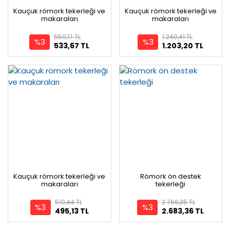
Kauçuk römork tekerleği ve
Kauçuk römork tekerleği ve
makaraları
makaraları
550,17 TL
1.240,41 TL
%3
%3
533,67 TL
1.203,20 TL
Kauçuk römork tekerleği ve
Römork ön destek
makaraları
tekerleği
510,44 TL
2.766,35 TL
%3
%3
495,13 TL
2.683,36 TL