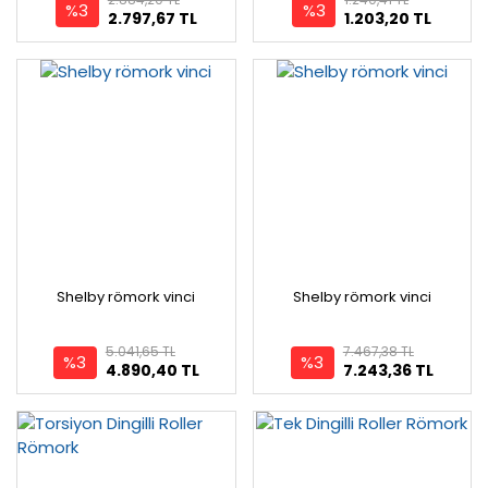
%3
%3
2.797,67 TL
1.203,20 TL
Shelby römork vinci
Shelby römork vinci
5.041,65 TL
7.467,38 TL
%3
%3
4.890,40 TL
7.243,36 TL