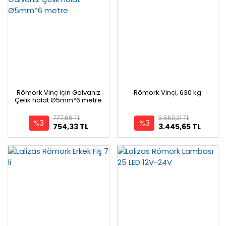
Römork Vinç için Galvaniz
Römork Vinçi, 630 kg
Çelik halat Ø5mm*6 metre
777,66 TL
3.552,21 TL
%3
%3
754,33 TL
3.445,65 TL