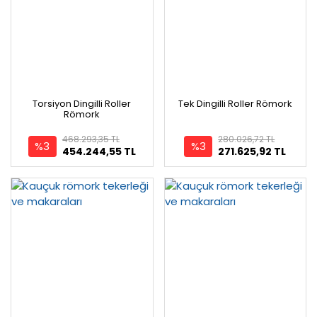
Torsiyon Dingilli Roller
Tek Dingilli Roller Römork
Römork
468.293,35 TL
280.026,72 TL
%3
%3
454.244,55 TL
271.625,92 TL