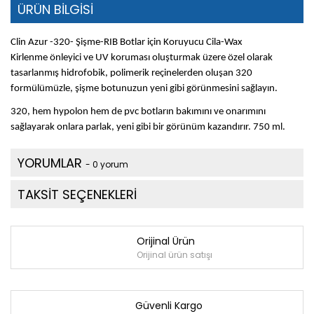
ÜRÜN BİLGİSİ
Clin Azur -320- Şişme-RIB Botlar için Koruyucu Cila-Wax
Kirlenme önleyici ve UV koruması oluşturmak üzere özel olarak
tasarlanmış hidrofobik, polimerik reçinelerden oluşan 320
formülümüzle, şişme botunuzun yeni gibi görünmesini sağlayın.
320, hem hypolon hem de pvc botların bakımını ve onarımını
sağlayarak onlara parlak, yeni gibi bir görünüm kazandırır. 750 ml.
YORUMLAR
- 0 yorum
TAKSİT SEÇENEKLERİ
Orijinal Ürün
Orijinal ürün satışı
Güvenli Kargo