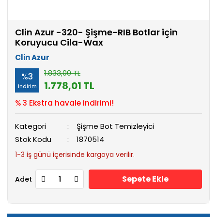
Clin Azur -320- Şişme-RIB Botlar için
Koruyucu Cila-Wax
Clin Azur
1.833,00 TL
%3
1.778,01 TL
indirim
% 3 Ekstra havale indirimi!
Kategori
Şişme Bot Temizleyici
Stok Kodu
1870514
1-3 iş günü içerisinde kargoya verilir.
Sepete Ekle
Adet