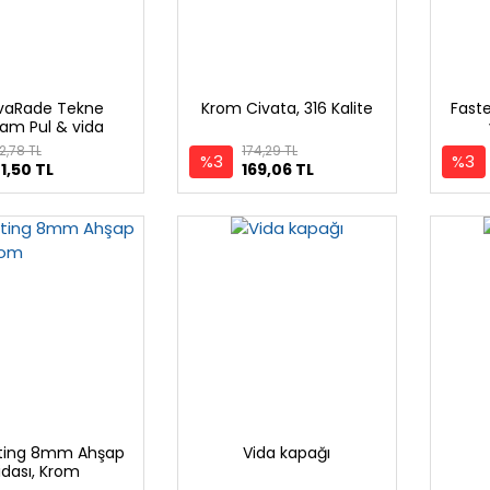
vaRade Tekne
Krom Civata, 316 Kalite
Fast
am Pul & vida
pkası, Siyah
2,78 TL
174,29 TL
%3
%3
1,50 TL
169,06 TL
ting 8mm Ahşap
Vida kapağı
idası, Krom