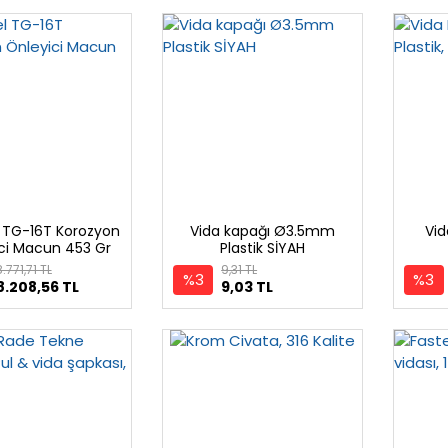
 TG-16T Korozyon
Vida kapağı Ø3.5mm
Vid
ci Macun 453 Gr
Plastik SİYAH
8.771,71 TL
9,31 TL
%3
%3
8.208,56 TL
9,03 TL