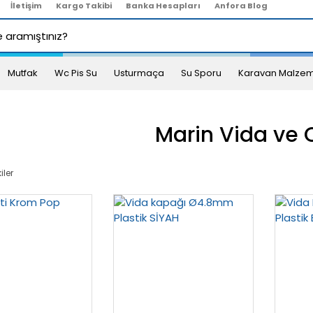
İletişim
Kargo Takibi
Banka Hesapları
Anfora Blog
Mutfak
Wc Pis Su
Usturmaça
Su Sporu
Karavan Malzem
Marin Vida ve 
iler