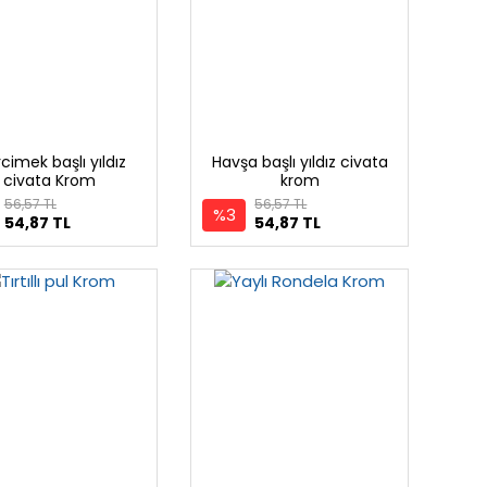
cimek başlı yıldız
Havşa başlı yıldız civata
civata Krom
krom
56,57 TL
56,57 TL
%3
54,87 TL
54,87 TL