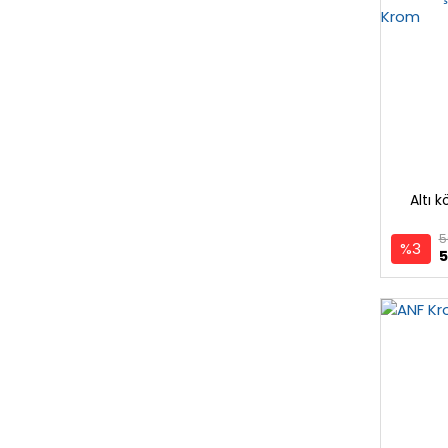
Altı k
5
%3
5