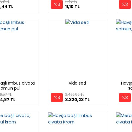
,58 TL
11,45 TL
%3
%3
,44 TL
11,10 TL
aşlı Imbus civata
Vida seti
Havşa
somun pul
s
6,57 TL
3.422,92 TL
%3
%3
4,87 TL
3.320,23 TL