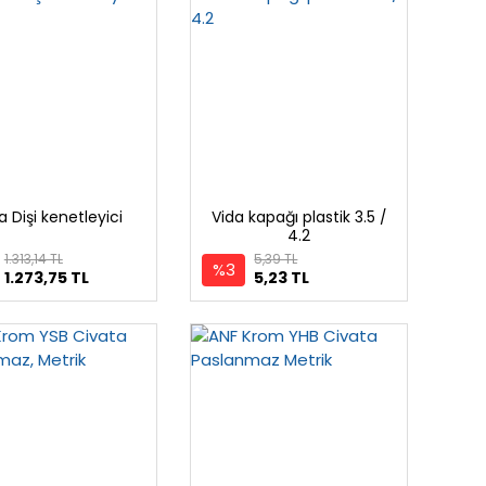
a Dişi kenetleyici
Vida kapağı plastik 3.5 /
4.2
1.313,14 TL
5,39 TL
%3
1.273,75 TL
5,23 TL