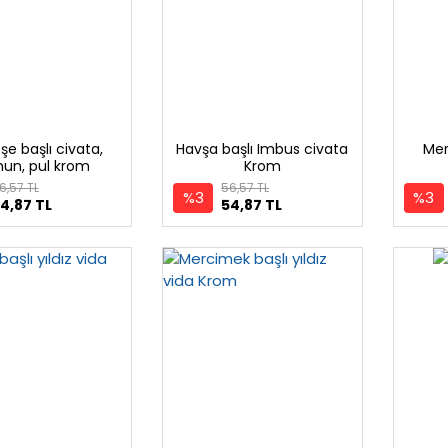
öşe başlı civata,
Havşa başlı Imbus civata
Mer
un, pul krom
Krom
6,57 TL
56,57 TL
%3
%3
4,87 TL
54,87 TL