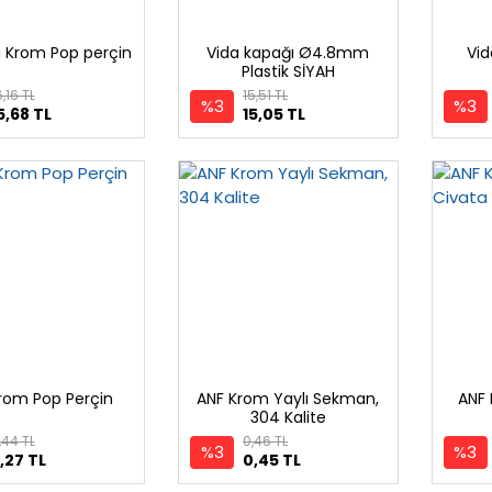
i Krom Pop perçin
Vida kapağı Ø4.8mm
Vi
Plastik SİYAH
6,16 TL
15,51 TL
%3
%3
5,68 TL
15,05 TL
rom Pop Perçin
ANF Krom Yaylı Sekman,
ANF 
304 Kalite
,44 TL
0,46 TL
%3
%3
,27 TL
0,45 TL