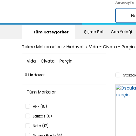
Anasayfa
Şişme Bot
Can Yeleği
Tüm Kategoriler
Tekne Malzemeleri
Hırdavat
Vida - Civata - Perçin
Vida - Civata - Perçin
Hırdavat
Stoktak
Tüm Markalar
ANF (15)
Lalizas (6)
Neta (17)
Nuova Rade (6)