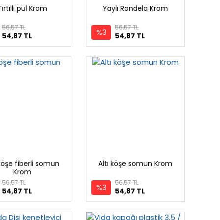
Tırtıllı pul Krom
Yaylı Rondela Krom
56,57 TL
56,57 TL
%3
54,87 TL
54,87 TL
 köşe fiberli somun
Altı köşe somun Krom
Krom
56,57 TL
56,57 TL
%3
54,87 TL
54,87 TL