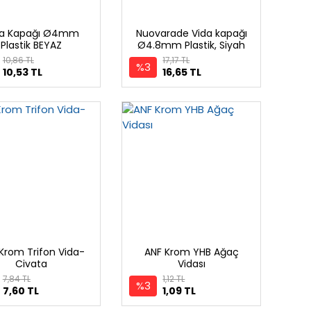
da Kapağı Ø4mm
Nuovarade Vida kapağı
Plastik BEYAZ
Ø4.8mm Plastik, Siyah
10,86 TL
17,17 TL
%3
10,53 TL
16,65 TL
Krom Trifon Vida-
ANF Krom YHB Ağaç
Civata
Vidası
7,84 TL
1,12 TL
%3
7,60 TL
1,09 TL