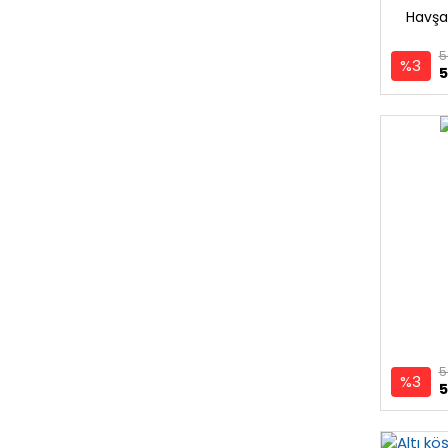
Havşa 
5
%3
5
5
%3
5