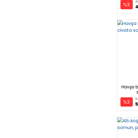
4
%3
4
Havşa b
5
%3
5