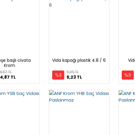
öşe başlı civata
Vida kapağı plastik 4.8 / 6
Vid
Krom
6,57 TL
5,39 TL
%3
%3
4,87 TL
5,23 TL