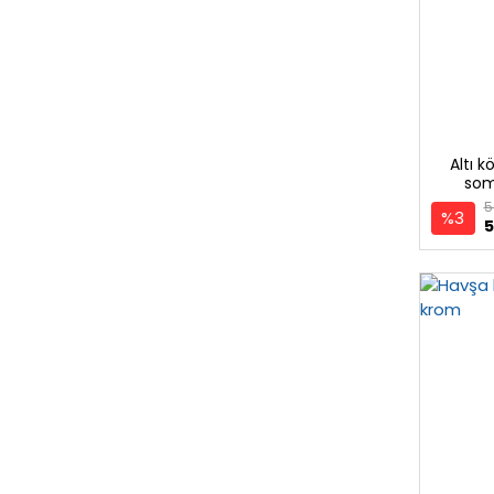
Altı k
som
5
%3
5