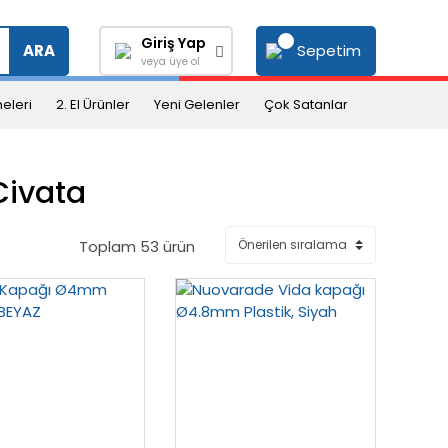
Giriş Yap
Sepetim
ARA
veya üye ol
eleri
2. El Ürünler
Yeni Gelenler
Çok Satanlar
Civata
Toplam 53 ürün