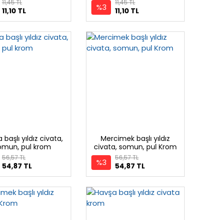
11,45 TL
11,45 TL
%3
11,10 TL
11,10 TL
 başlı yıldız civata,
Mercimek başlı yıldız
omun, pul krom
civata, somun, pul Krom
56,57 TL
56,57 TL
%3
54,87 TL
54,87 TL