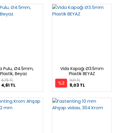
a Pulu, Ø4.5mm,
Vida Kapağı Ø3.5mm
Plastik, Beyaz
Plastik BEYAZ
4,75 TL
9,31 TL
%3
4,61 TL
9,03 TL