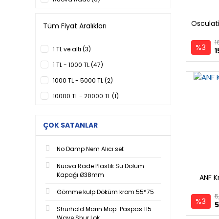
Osculati (3)
Osculat
Tüm Fiyat Aralıkları
Standart Fastenting (3)
1
%3
Tef-Gel® (1)
1 TL ve altı (3)
1
TMC (1)
1 TL - 1000 TL (47)
Yachticon (1)
1000 TL - 5000 TL (2)
10000 TL - 20000 TL (1)
ÇOK SATANLAR
No Damp Nem Alıcı set
Nuova Rade Plastik Su Dolum
Kapağı Ø38mm
ANF K
Gömme kulp Döküm krom 55*75
5
%3
5
Shurhold Marin Mop-Paspas 115
Wave Shur Lok