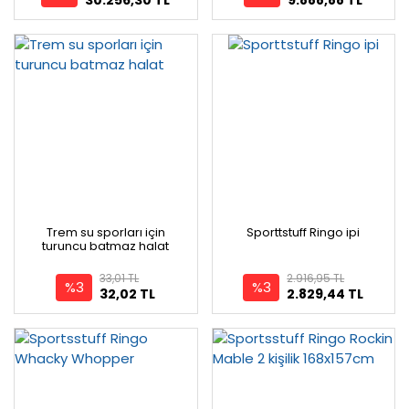
Trem su sporları için
Sporttstuff Ringo ipi
turuncu batmaz halat
33,01 TL
2.916,95 TL
%3
%3
32,02 TL
2.829,44 TL