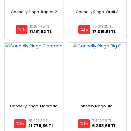
Connelly Ringo. Raptor 2
Connelly Ringo. Orbit 3
13.154,85 TL
20.018,25 TL
%15
%15
11.181,62 TL
17.015,51 TL
Connelly Ringo. Eldorado
Connelly Ringo Big O
25.623,36 TL
7.492,55 TL
%15
%15
21.779,86 TL
6.368,66 TL