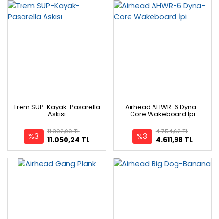
Trem SUP-Kayak-Pasarella
Airhead AHWR-6 Dyna-
Askısı
Core Wakeboard İpi
11.392,00 TL
4.754,62 TL
%3
%3
11.050,24 TL
4.611,98 TL