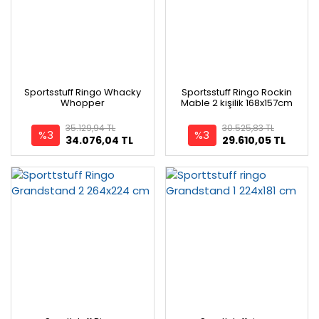
Sportsstuff Ringo Whacky
Sportsstuff Ringo Rockin
Whopper
Mable 2 kişilik 168x157cm
35.129,94 TL
30.525,83 TL
%3
%3
34.076,04 TL
29.610,05 TL