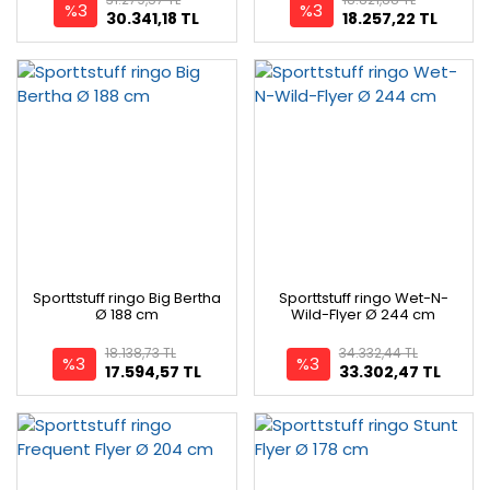
%3
%3
30.341,18 TL
18.257,22 TL
Sporttstuff ringo Big Bertha
Sporttstuff ringo Wet-N-
Ø 188 cm
Wild-Flyer Ø 244 cm
18.138,73 TL
34.332,44 TL
%3
%3
17.594,57 TL
33.302,47 TL