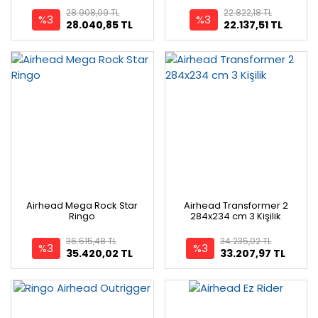
28.908,09 TL
22.822,18 TL
%3
%3
28.040,85 TL
22.137,51 TL
Airhead Mega Rock Star
Airhead Transformer 2
Ringo
284x234 cm 3 Kişilik
36.515,48 TL
34.235,02 TL
%3
%3
35.420,02 TL
33.207,97 TL