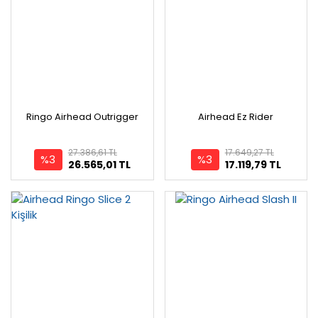
Ringo Airhead Outrigger
Airhead Ez Rider
27.386,61 TL
17.649,27 TL
%3
%3
26.565,01 TL
17.119,79 TL