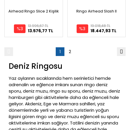
Airhead Ringo Slice 2 Kişilik
Ringo Airhead Slash II
13.996,67 TL
19.018,48 TL
%3
%3
13.576,77 TL
18.447,93 TL
1
2
Deniz Ringosu
Yaz aylarının sıcaklarında hem serinletici hemde
adrenalin ve eğlence imkanı sunan ringo deniz
sporu, deniz muzu, ringo su sporu, deniz muzu, deniz
hamburgeri gibi aktivitelerle daha da eğlenceli hale
geliyor. Akdeniz, Ege ve Marmara sahilleri, yaz
dönemlerinde yerli ve yabancı turistlerin yoğun
ilgisini gören ringo ve deniz muzu eğlenceli su sporu
aktivitelerine imkan sağlıyor. Tatilini denizin yanında
çeşitli su aktiviteleriyle daha da eğlenceli hale