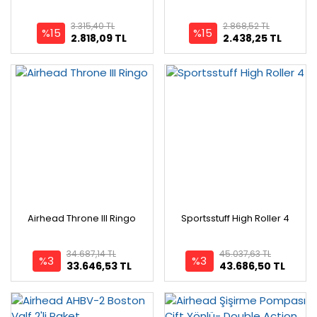
3.315,40 TL
2.868,52 TL
%15
%15
2.818,09 TL
2.438,25 TL
Airhead Throne III Ringo
Sportsstuff High Roller 4
34.687,14 TL
45.037,63 TL
%3
%3
33.646,53 TL
43.686,50 TL