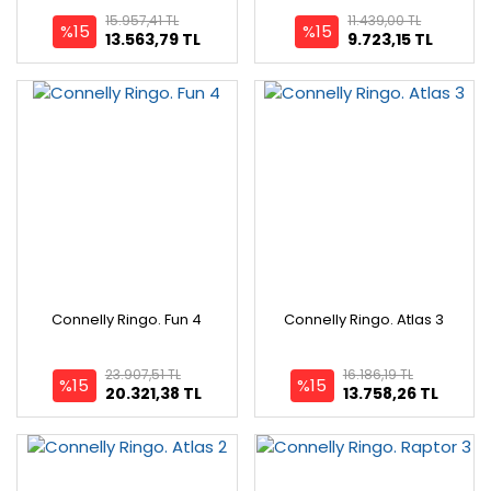
15.957,41 TL
11.439,00 TL
%15
%15
13.563,79 TL
9.723,15 TL
Connelly Ringo. Fun 4
Connelly Ringo. Atlas 3
23.907,51 TL
16.186,19 TL
%15
%15
20.321,38 TL
13.758,26 TL