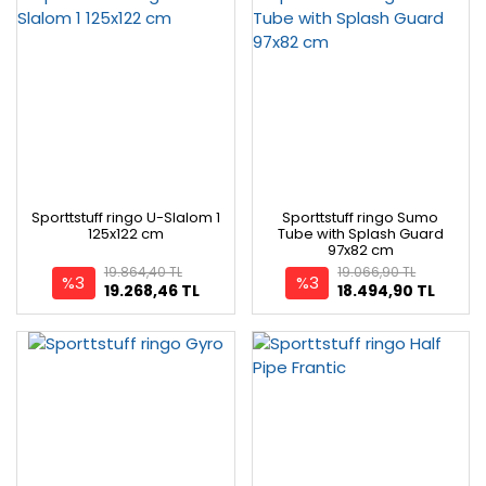
Sporttstuff ringo U-Slalom 1
Sporttstuff ringo Sumo
125x122 cm
Tube with Splash Guard
97x82 cm
19.864,40 TL
19.066,90 TL
%3
%3
19.268,46 TL
18.494,90 TL