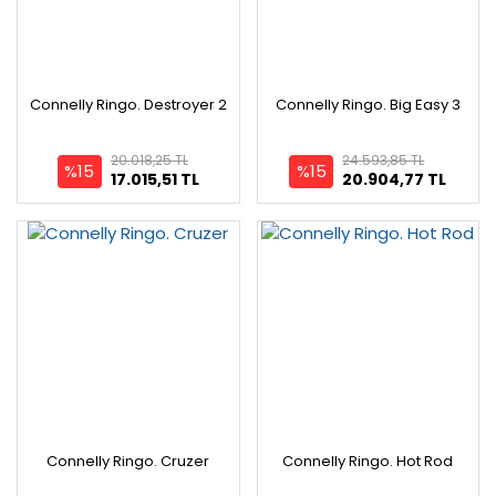
Connelly Ringo. Destroyer 2
Connelly Ringo. Big Easy 3
20.018,25 TL
24.593,85 TL
%15
%15
17.015,51 TL
20.904,77 TL
Connelly Ringo. Cruzer
Connelly Ringo. Hot Rod