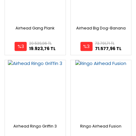
Airhead Gang Plank
Airhead Big Dog-Banana
20.539,96 TL
73.791,71 TL
%3
%3
19.923,76 TL
71.577,96 TL
Airhead Ringo Griffin 3
Ringo Airhead Fusion