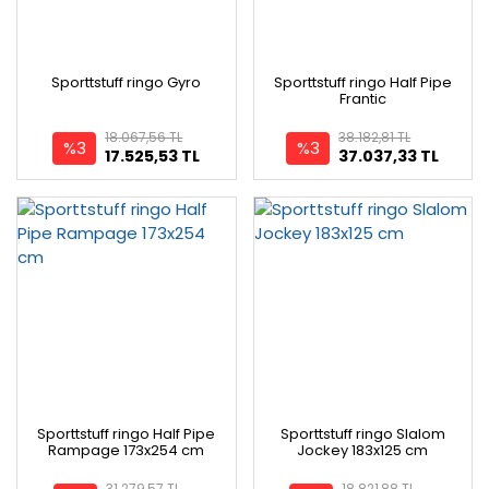
Sporttstuff ringo Gyro
Sporttstuff ringo Half Pipe
Frantic
18.067,56 TL
38.182,81 TL
%3
%3
17.525,53 TL
37.037,33 TL
Sporttstuff ringo Half Pipe
Sporttstuff ringo Slalom
Rampage 173x254 cm
Jockey 183x125 cm
31.279,57 TL
18.821,88 TL