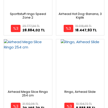
Sporttstuff ringo Speed
Airhead Hot Dog-Banana, 3
Zone 2
Kişilik
29.777,34 TL
19.018,48 TL
%3
%3
28.884,02 TL
18.447,93 TL
Airhead Mega Slice Ringo
Ringo, Airhead Slide
254 cm
31.192,06 TL
10.194,72 TL
%3
%3
30.256,30 TL
9.888,88 TL