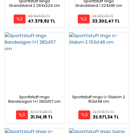
Sporttstuff Ringo
Sporttstuff ringo
Grandstand 2 264x224 cm
Grandstand 1 224x181 cm
48.844,24 TL
34.332,44 TL
%3
%3
47.378,92 TL
33.302,47 TL
Sporttstuff ringo
Sporttstuff ringo U-Slalom 2
Bandwagon 1+1 282x107 cm
153x148 cm
32.076,48 TL
33.578,70 TL
%3
%3
31.114,18 TL
32.571,34 TL