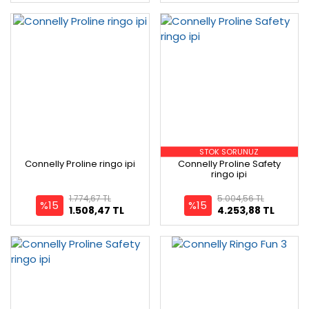
STOK SORUNUZ
Connelly Proline ringo ipi
Connelly Proline Safety
ringo ipi
1.774,67 TL
5.004,56 TL
%15
%15
1.508,47 TL
4.253,88 TL