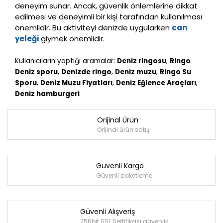
deneyim sunar. Ancak, güvenlik önlemlerine dikkat
edilmesi ve deneyimli bir kişi tarafından kullanılması
önemlidir. Bu aktiviteyi denizde uygularken
can
yeleği
giymek önemlidir.
Kullanıcıların yaptığı aramalar:
Deniz ringosu
,
Ringo
Deniz sporu
,
Denizde ringo
,
Deniz muzu
,
Ringo Su
Sporu
,
Deniz Muzu Fiyatları
,
Deniz Eğlence Araçları
,
Deniz hamburgeri
Orijinal Ürün
Orijinal ürün satışı
Güvenli Kargo
Güvenli paketleme
Güvenli Alışveriş
256bit SSL Sertifikası güvenlik