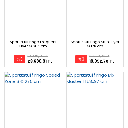
Sporttstuff ringo Frequent
Sporttstuff ringo Stunt Flyer
Flyer Ø 204 cm
Ø 178 cm
24.419,50 TL
19.538,86 TL
%3
%3
23.686,91 TL
18.952,70 TL