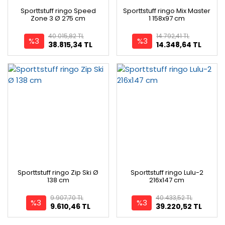
Sporttstuff ringo Speed
Sporttstuff ringo Mix Master
Zone 3 Ø 275 cm
1 158x97 cm
40.015,82 TL
14.792,41 TL
%3
%3
38.815,34 TL
14.348,64 TL
Sporttstuff ringo Zip Ski Ø
Sporttstuff ringo Lulu-2
138 cm
216x147 cm
9.907,70 TL
40.433,52 TL
%3
%3
9.610,46 TL
39.220,52 TL