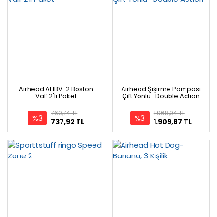
Airhead AHBV-2 Boston
Airhead Şişirme Pompası
Valf 2'li Paket
Çift Yönlü- Double Action
760,74 TL
1.968,94 TL
%3
%3
737,92 TL
1.909,87 TL