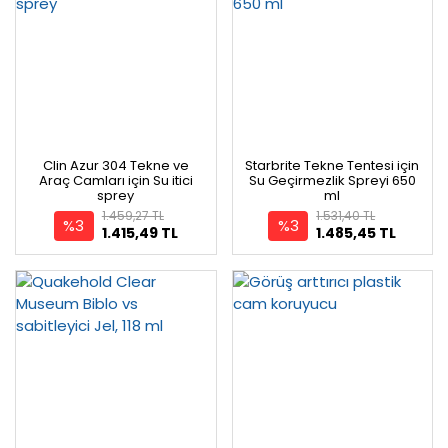
Clin Azur 304 Tekne ve
Starbrite Tekne Tentesi için
Araç Camları için Su itici
Su Geçirmezlik Spreyi 650
sprey
ml
1.459,27 TL
1.531,40 TL
%3
%3
1.415,49 TL
1.485,45 TL