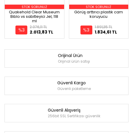
STOK SORUNUZ
STOK SORUNUZ
Quakehold Clear Museum
Görüş arttırıcı plastik cam
Biblo vs sabitleyici Jel, 118
koruyucu
ml
2.076,11 TL
1.891,35 TL
%3
%3
2.013,83 TL
1.834,61 TL
Orijinal Ürün
Orijinal ürün satışı
Güvenli Kargo
Güvenli paketleme
Güvenli Alışveriş
256bit SSL Sertifikası güvenlik