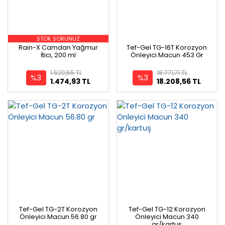
STOK SORUNUZ
Rain-X Camdan Yağmur
Tef-Gel TG-16T Korozyon
İtici, 200 ml
Önleyici Macun 453 Gr
1.520,55 TL
18.771,71 TL
%3
%3
1.474,93 TL
18.208,56 TL
Tef-Gel TG-2T Korozyon
Tef-Gel TG-12 Korozyon
Önleyici Macun 56.80 gr
Önleyici Macun 340
gr/kartuş