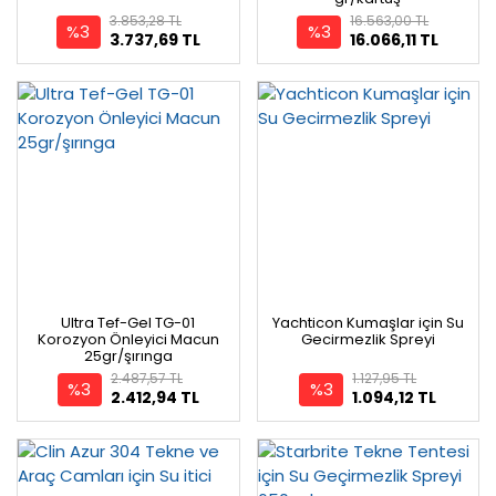
3.853,28 TL
16.563,00 TL
%3
%3
3.737,69 TL
16.066,11 TL
Ultra Tef-Gel TG-01
Yachticon Kumaşlar için Su
Korozyon Önleyici Macun
Gecirmezlik Spreyi
25gr/şırınga
2.487,57 TL
1.127,95 TL
%3
%3
2.412,94 TL
1.094,12 TL