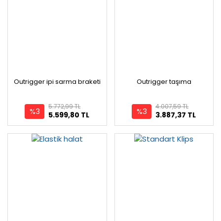
Outrigger ipi sarma braketi
Outrigger taşıma
5.772,99 TL
4.007,59 TL
%3
%3
5.599,80 TL
3.887,37 TL