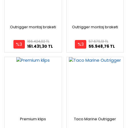
Outrigger montaj braketi
Outrigger montaj braketi
166.424,02 TL
57.679,13 TL
%3
%3
161.431,30 TL
55.948,76 TL
Premium klips
Taco Marine Outrigger