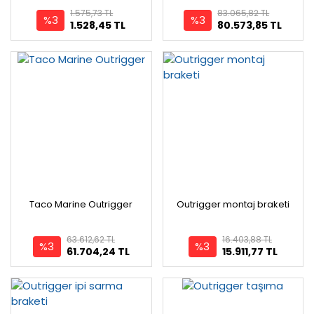
1.575,73 TL
83.065,82 TL
%3
%3
1.528,45 TL
80.573,85 TL
Taco Marine Outrigger
Outrigger montaj braketi
63.612,62 TL
16.403,88 TL
%3
%3
61.704,24 TL
15.911,77 TL