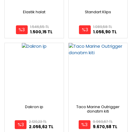
Elastik halat
Standart Klips
1.546,55 TL
1.089,58 TL
%3
%3
1.500,15 TL
1.056,90 TL
Dakron ip
Taco Marine Outrigger
donatım kiti
2.120,23 TL
9.969,67 TL
%3
%3
2.056,62 TL
9.670,58 TL