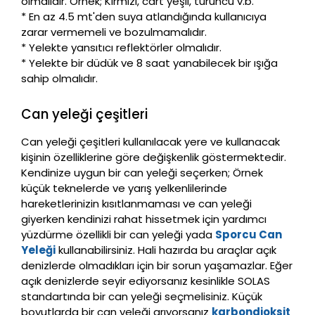
olmalıdır. Örnek; Kırmızı, cart yeşil, turuncu v.b.
* En az 4.5 mt'den suya atlandığında kullanıcıya
zarar vermemeli ve bozulmamalıdır.
* Yelekte yansıtıcı reflektörler olmalıdır.
* Yelekte bir düdük ve 8 saat yanabilecek bir ışığa
sahip olmalıdır.
Can yeleği çeşitleri
Can yeleği çeşitleri kullanılacak yere ve kullanacak
kişinin özelliklerine göre değişkenlik göstermektedir.
Kendinize uygun bir can yeleği seçerken; Örnek
küçük teknelerde ve yarış yelkenlilerinde
hareketlerinizin kısıtlanmaması ve can yeleği
giyerken kendinizi rahat hissetmek için yardımcı
yüzdürme özellikli bir can yeleği yada
Sporcu Can
Yeleği
kullanabilirsiniz. Hali hazırda bu araçlar açık
denizlerde olmadıkları için bir sorun yaşamazlar. Eğer
açık denizlerde seyir ediyorsanız kesinlikle SOLAS
standartında bir can yeleği seçmelisiniz. Küçük
boyutlarda bir can yeleği arıyorsanız
karbondioksit