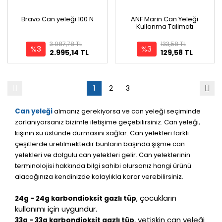
Bravo Can yeleği 100 N
ANF Marin Can Yeleği
Kullanma Talimatı
3.087,78 TL
133,58 TL
%3
%3
2.995,14 TL
129,58 TL
1
2
3
Can yeleği
almanız gerekiyorsa ve can yeleği seçiminde
zorlanıyorsanız bizimle iletişime geçebilirsiniz. Can yeleği,
kişinin su üstünde durmasını sağlar. Can yelekleri farklı
çeşitlerde üretilmektedir bunların başında şişme can
yelekleri ve dolgulu can yelekleri gelir. Can yeleklerinin
terminolojisi hakkında bilgi sahibi olursanız hangi ürünü
alacağınıza kendinizde kolaylıkla karar verebilirsiniz.
, çocukların
24g - 24g karbondioksit gazlı tüp
kullanımı için uygundur.
, yetişkin can yeleği
33g - 33g karbondioksit gazlı tüp