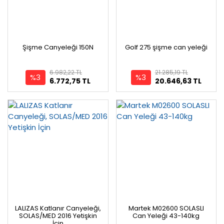
Şişme Canyeleği 150N
Golf 275 şişme can yeleği
6.982,22 TL
21.285,19 TL
%3
%3
6.772,75 TL
20.646,63 TL
LALIZAS Katlanır Canyeleği,
Martek M02600 SOLASLI
SOLAS/MED 2016 Yetişkin
Can Yeleği 43-140kg
İçin