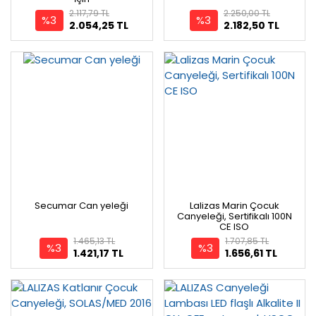
2.117,79 TL
2.250,00 TL
%3
%3
2.054,25 TL
2.182,50 TL
Secumar Can yeleği
Lalizas Marin Çocuk
Canyeleği, Sertifikalı 100N
CE ISO
1.465,13 TL
1.707,85 TL
%3
%3
1.421,17 TL
1.656,61 TL