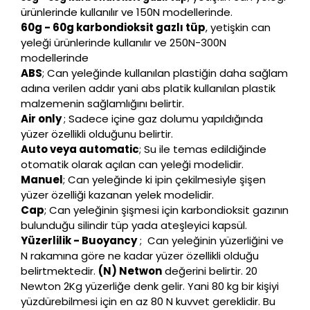
ürünlerinde kullanılır ve 150N modellerinde.
60g - 60g karbondioksit gazlı tüp
, yetişkin can
yeleği ürünlerinde kullanılır ve 250N-300N
modellerinde
ABS
; Can yeleğinde kullanılan plastiğin daha sağlam
adına verilen addır yani abs platik kullanılan plastik
malzemenin sağlamlığını belirtir.
Air only
; Sadece içine gaz dolumu yapıldığında
yüzer özellikli olduğunu belirtir.
Auto veya automatic
; Su ile temas edildiğinde
otomatik olarak açılan can yeleği modelidir.
Manuel
; Can yeleğinde ki ipin çekilmesiyle şişen
yüzer özelliği kazanan yelek modelidir.
Cap
; Can yeleğinin şişmesi için karbondioksit gazının
bulunduğu silindir tüp yada ateşleyici kapsül.
Yüzerlilik - Buoyancy
; Can yeleğinin yüzerliğini ve
N rakamına göre ne kadar yüzer özellikli olduğu
belirtmektedir.
(N) Netwon
değerini belirtir. 20
Newton 2Kg yüzerliğe denk gelir. Yani 80 kg bir kişiyi
yüzdürebilmesi için en az 80 N kuvvet gereklidir. Bu