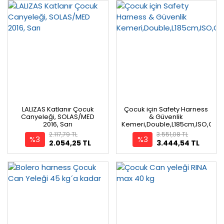
LALIZAS Katlanır Çocuk
Çocuk için Safety Harness
Canyeleği, SOLAS/MED
& Güvenlik
2016, Sarı
Kemeri,Double,L185cm,ISO,Child
2.117,79 TL
3.551,08 TL
%3
%3
2.054,25 TL
3.444,54 TL