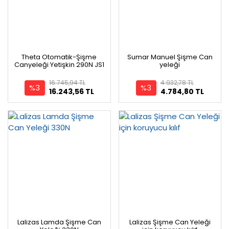
Theta Otomatik-Şişme
Sumar Manuel Şişme Can
Canyeleği Yetişkin 290N JS1
yeleği
16.745,94 TL
4.932,78 TL
%3
%3
16.243,56 TL
4.784,80 TL
Lalizas Lamda Şişme Can
Lalizas Şişme Can Yeleği