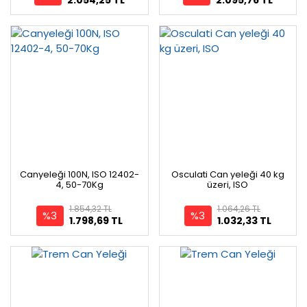
Canyeleği 100N, ISO 12402-
Osculati Can yeleği 40 kg
4, 50-70Kg
üzeri, ISO
1.854,32 TL
1.064,26 TL
%3
%3
1.798,69 TL
1.032,33 TL