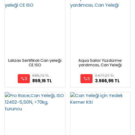
Lalizas Sertifikalı Can yeleği
Aqua Sailor Yüzdürme
CE ISO
yardımcısı, Can Yeleği
885,72 TL
3.677,27 TL
%3
%3
859,15 TL
3.566,95 TL