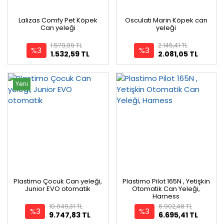
Lalizas Comfy Pet Köpek
Osculati Marin Köpek can
Can yeleği
yeleği
1.579,99 TL
2.145,41 TL
%3
%3
1.532,59 TL
2.081,05 TL
Yeni
Plastimo Çocuk Can yeleği,
Plastimo Pilot 165N , Yetişkin
Junior EVO otomatik
Otomatik Can Yeleği,
Harness
10.049,31 TL
6.902,48 TL
%3
%3
9.747,83 TL
6.695,41 TL