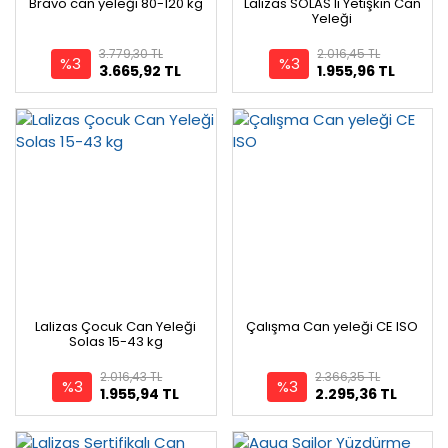
Bravo can yeleği 80-120 kg
Lalizas SOLAS'lı Yetişkin Can
Yeleği
3.779,30 TL
2.016,45 TL
%3
%3
3.665,92 TL
1.955,96 TL
Lalizas Çocuk Can Yeleği
Çalışma Can yeleği CE ISO
Solas 15-43 kg
2.016,43 TL
2.366,35 TL
%3
%3
1.955,94 TL
2.295,36 TL