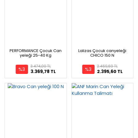
PERFORMANCE Çocuk Can
Lalizas Çocuk canyeleği
yeleği 25-40 Kg
CHICO 150 N
3.474,00 TL
2.469,69 TL
%3
%3
3.369,78 TL
2.395,60 TL