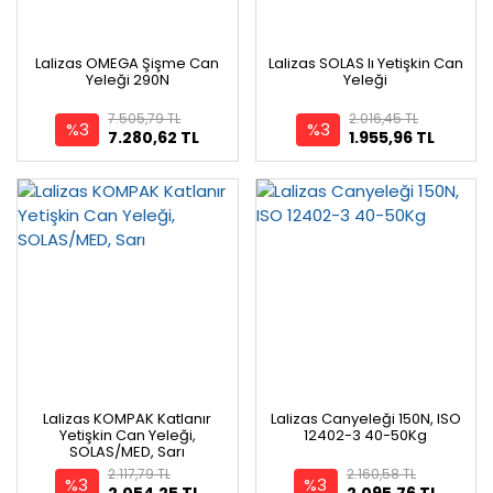
Lalizas OMEGA Şişme Can
Lalizas SOLAS lı Yetişkin Can
Yeleği 290N
Yeleği
7.505,79 TL
2.016,45 TL
%3
%3
7.280,62 TL
1.955,96 TL
Lalizas KOMPAK Katlanır
Lalizas Canyeleği 150N, ISO
Yetişkin Can Yeleği,
12402-3 40-50Kg
SOLAS/MED, Sarı
2.117,79 TL
2.160,58 TL
%3
%3
2.054,25 TL
2.095,76 TL