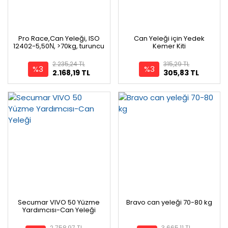
Pro Race,Can Yeleği, ISO
Can Yeleği için Yedek
12402-5,50Ν, >70kg, turuncu
Kemer Kiti
2.235,24 TL
315,29 TL
%3
%3
2.168,19 TL
305,83 TL
Secumar VIVO 50 Yüzme
Bravo can yeleği 70-80 kg
Yardımcısı-Can Yeleği
2.758,97 TL
3.665,11 TL