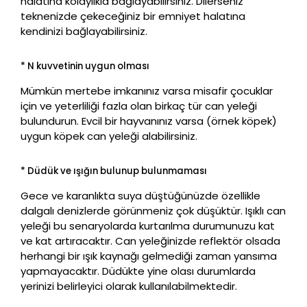
halatına kolaylıkla bağlayabilirsiniz. Dilerseniz
teknenizde çekeceğiniz bir emniyet halatına
kendinizi bağlayabilirsiniz.
* N kuvvetinin uygun olması
Mümkün mertebe imkanınız varsa misafir çocuklar
için ve yeterliliği fazla olan birkaç tür can yeleği
bulundurun. Evcil bir hayvanınız varsa (örnek köpek)
uygun köpek can yeleği alabilirsiniz.
* Düdük ve ışığın bulunup bulunmaması
Gece ve karanlıkta suya düştüğünüzde özellikle
dalgalı denizlerde görünmeniz çok düşüktür. Işıklı can
yeleği bu senaryolarda kurtarılma durumunuzu kat
ve kat artıracaktır. Can yeleğinizde reflektör olsada
herhangi bir ışık kaynağı gelmediği zaman yansıma
yapmayacaktır. Düdükte yine olası durumlarda
yerinizi belirleyici olarak kullanılabilmektedir.