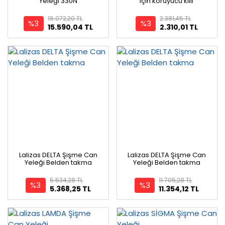
Yeleği 330N
için koruyucu kılıf
16.072,20 TL
2.381,45 TL
%3
%3
15.590,04 TL
2.310,01 TL
Lalizas DELTA Şişme Can
Lalizas DELTA Şişme Can
Yeleği Belden takma
Yeleği Belden takma
5.534,28 TL
11.705,28 TL
%3
%3
5.368,25 TL
11.354,12 TL