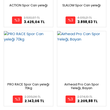
ACTION Spor Can yeleği
SLALOM Spor Can yeleği
3.530,97 TL
4.019,21 TL
%3
%3
3.425,04 TL
3.898,63 TL
PRO RACE Spor Can yeleği
Airhead Pro Can Spor
70kg
Yeleği, Bayan
2.209,34 TL
2.274,10 TL
%3
%3
2.143,06 TL
2.205,88 TL