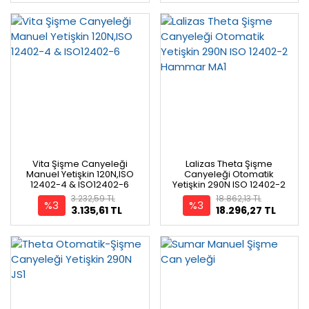
Vita Şişme Canyeleği
Lalizas Theta Şişme
Manuel Yetişkin 120N,ISO
Canyeleği Otomatik
12402-4 & ISO12402-6
Yetişkin 290N ISO 12402-2
Hammar MA1
3.232,59 TL
18.862,13 TL
%3
%3
3.135,61 TL
18.296,27 TL