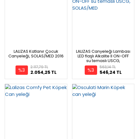
LALIZAS Katlanır Çocuk
LALIZAS Canyeleği Lambası
Canyeleği, SOLAS/MED 2016
LED flaşlı Alkalite II ON-OFF
su temaslı USCG,
SOLAS/MED
2.117,79 TL
563,14 TL
%3
%3
2.054,25 TL
546,24 TL