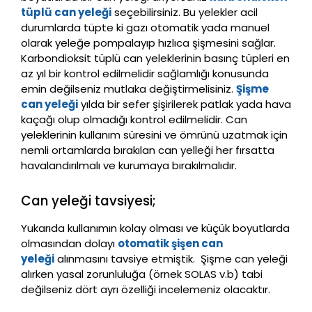
tüplü can yeleği
seçebilirsiniz. Bu yelekler acil
durumlarda tüpte ki gazı otomatik yada manuel
olarak yeleğe pompalayıp hızlıca şişmesini sağlar.
Karbondioksit tüplü can yeleklerinin basınç tüpleri en
az yıl bir kontrol edilmelidir sağlamlığı konusunda
emin değilseniz mutlaka değiştirmelisiniz.
Şişme
can yeleği
yılda bir sefer şişirilerek patlak yada hava
kaçağı olup olmadığı kontrol edilmelidir. Can
yeleklerinin kullanım süresini ve ömrünü uzatmak için
nemli ortamlarda bırakılan can yelleği her fırsatta
havalandırılmalı ve kurumaya bırakılmalıdır.
Can yeleği tavsiyesi;
Yukarıda kullanımın kolay olması ve küçük boyutlarda
olmasından dolayı
otomatik şişen can
yeleği
alınmasını tavsiye etmiştik. Şişme can yeleği
alırken yasal zorunluluğa (örnek SOLAS v.b) tabi
değilseniz dört ayrı özelliği incelemeniz olacaktır.