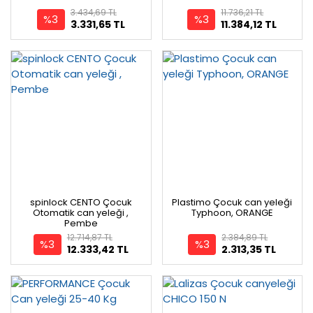
3.434,69 TL
11.736,21 TL
%3
%3
3.331,65 TL
11.384,12 TL
spinlock CENTO Çocuk
Plastimo Çocuk can yeleği
Otomatik can yeleği ,
Typhoon, ORANGE
Pembe
12.714,87 TL
2.384,89 TL
%3
%3
12.333,42 TL
2.313,35 TL