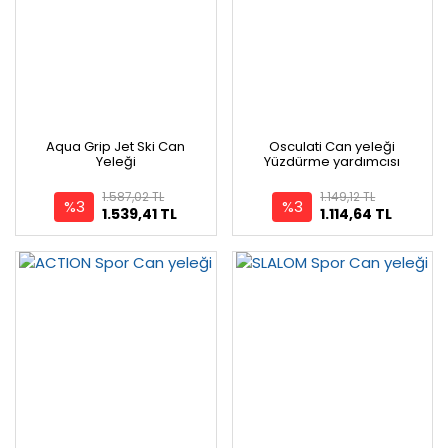
Aqua Grip Jet Ski Can
Osculati Can yeleği
Yeleği
Yüzdürme yardımcısı
1.587,02 TL
1.149,12 TL
%3
%3
1.539,41 TL
1.114,64 TL