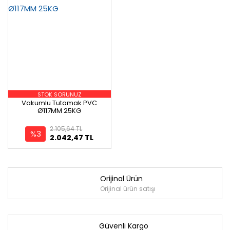
STOK SORUNUZ
Vakumlu Tutamak PVC
Ø117MM 25KG
2.105,64 TL
%3
2.042,47 TL
Orijinal Ürün
Orijinal ürün satışı
Güvenli Kargo