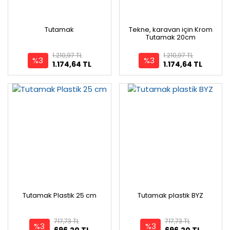
Tutamak
Tekne, karavan için Krom
Tutamak 20cm
1.210,97 TL
1.210,97 TL
%3
%3
1.174,64 TL
1.174,64 TL
Tutamak Plastik 25 cm
Tutamak plastik BYZ
717,73 TL
717,73 TL
%3
%3
696,20 TL
696,20 TL