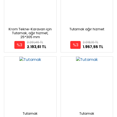
Krom Tekne-Karavan için
Tutamak ağır hizmet
Tutamak, ağır hizmet,
25*305 mm
2.261,46 TL
2.018,10 TL
%3
%3
2.193,61 TL
1.957,55 TL
Tutamak
Tutamak