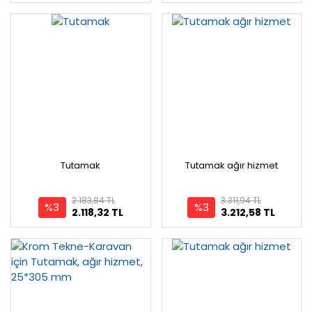
Tutamak
Tutamak ağır hizmet
2.183,84 TL
3.311,94 TL
%3
%3
2.118,32 TL
3.212,58 TL