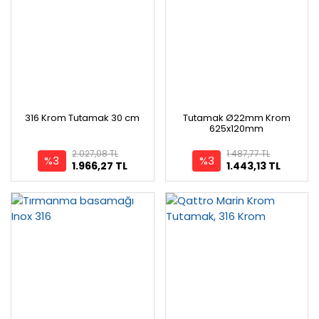
316 Krom Tutamak 30 cm
Tutamak Ø22mm Krom
625x120mm
2.027,08 TL
1.487,77 TL
%3
%3
1.966,27 TL
1.443,13 TL