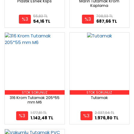
Plastik Esnek Klips
Marin Tutamak Krom
Kaplama
55,83 TL
708,93 TL
%3
%3
54,16 TL
687,66 TL
STOK SORUNUZ
STOK SORUNUZ
316 Krom Tutamak 205*55
Tutamak
mm M6
1.177,81 TL
2.037,94 TL
%3
%3
1.142,48 TL
1.976,80 TL