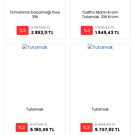
Tırmanma basamağı Inox
Qattro Marin Krom
316
Tutamak, 316 Krom
2.951,66 TL
1.906,63 TL
%3
%3
2.863,11 TL
1.849,43 TL
Tutamak
Tutamak
6.371,18 TL
5.884,46 TL
%3
%3
6.180,05 TL
5.707,92 TL