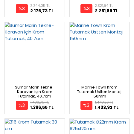
2.244,05 TL
2.321,54 TL
%3
%3
2.176,73 TL
2.251,89 TL
Sumar Marin Tekne-
Marine Town Krom
Karavan için Krom
Tutamak Üstten Montaj
Tutamak, 40.7cm
150mm
1.439,75 TL
1.478,26 TL
%3
%3
1.396,55 TL
1.433,92 TL