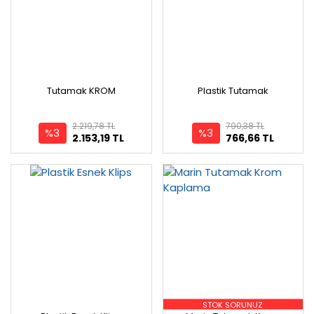
Tutamak KROM
Plastik Tutamak
2.219,78 TL
790,38 TL
%3
%3
2.153,19 TL
766,66 TL
STOK SORUNUZ