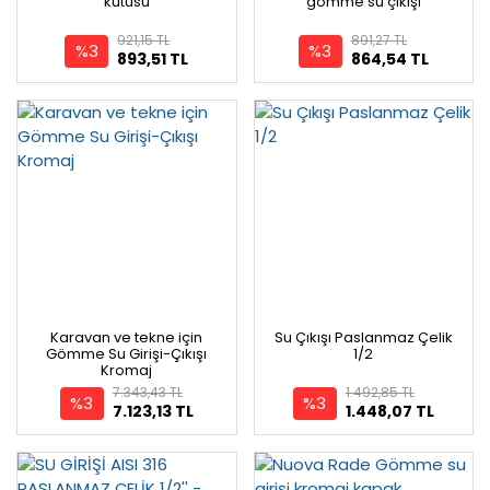
kutusu
gömme su çıkışı
921,15 TL
891,27 TL
%3
%3
893,51 TL
864,54 TL
Karavan ve tekne için
Su Çıkışı Paslanmaz Çelik
Gömme Su Girişi-Çıkışı
1/2
Kromaj
7.343,43 TL
1.492,85 TL
%3
%3
7.123,13 TL
1.448,07 TL