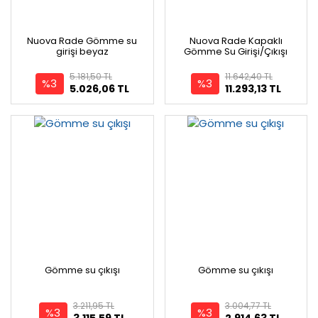
Nuova Rade Gömme su
Nuova Rade Kapaklı
girişi beyaz
Gömme Su Girişi/Çıkışı
5.181,50 TL
11.642,40 TL
%3
%3
5.026,06 TL
11.293,13 TL
Gömme su çıkışı
Gömme su çıkışı
3.211,95 TL
3.004,77 TL
%3
%3
3.115,59 TL
2.914,63 TL