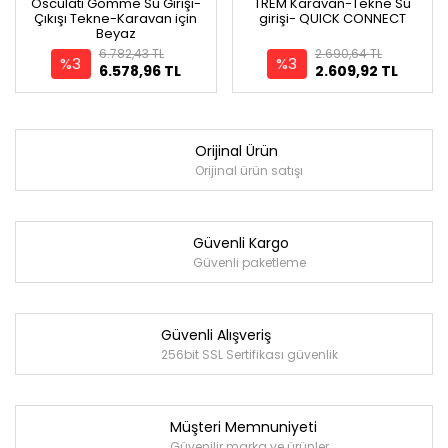
Osculati Gömme Su Girişi-
TREM Karavan-Tekne Su
Çıkışı Tekne-Karavan için
girişi- QUICK CONNECT
Beyaz
6.782,43 TL
2.690,64 TL
%3
%3
6.578,96 TL
2.609,92 TL
Orijinal Ürün
Orijinal ürün satışı
Güvenli Kargo
Güvenli paketleme
Güvenli Alışveriş
256bit SSL Sertifikası güvenlik
Müşteri Memnuniyeti
Güvenilir marka ve ürünler