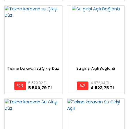
Tekne karavan su Çıkışı Düz
Su girişi Açılı Bağlantı
5.670,92 TL
4.972,94 TL
%3
%3
5.500,79 TL
4.823,75 TL