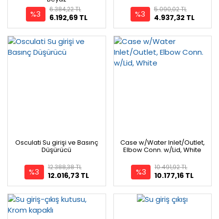
6.384,22 TL
5.090,02 TL
%3
%3
6.192,69 TL
4.937,32 TL
Osculati Su girişi ve Basınç
Case w/Water Inlet/Outlet,
Düşürücü
Elbow Conn. w/Lid, White
12.388,38 TL
10.491,92 TL
%3
%3
12.016,73 TL
10.177,16 TL