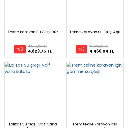
Tekne karavan Su Girişi Düz
Tekne karavan Su Girişi Açılı
4.972,94 TL
4.604,16 TL
%3
%3
4.823,75 TL
4.466,04 TL
Lalizas Su çıkışı, Valf-vana
Trem tekne karavan için