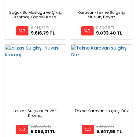
Soğuk Su Musluğu ve Çıkış,
Karavan-Tekne Su girişi,
Kromaj, Kapaklı Kasa
Musluk, Beyaz
9.914,22 TL
9.312,78 TL
%3
%3
9.616,79 TL
9.033,40 TL
Lalizas Su çıkışı-Yuvası
Tekne Karavan su çıkışı Düz
Kromaj
6.286,60 TL
6.131,50 TL
%3
%3
6.098,01 TL
5.947,55 TL