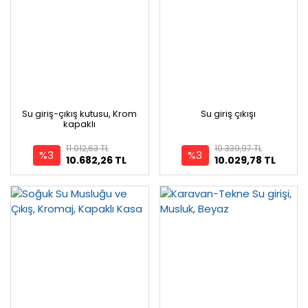
Su giriş-çıkış kutusu, Krom
Su giriş çıkışı
kapaklı
11.012,63 TL
10.339,97 TL
%3
%3
10.682,26 TL
10.029,78 TL