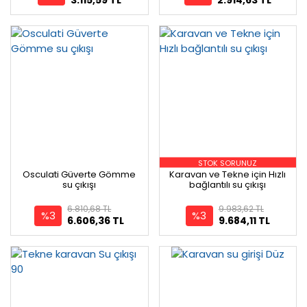
STOK SORUNUZ
Osculati Güverte Gömme
Karavan ve Tekne için Hızlı
su çıkışı
bağlantılı su çıkışı
6.810,68 TL
9.983,62 TL
%3
%3
6.606,36 TL
9.684,11 TL