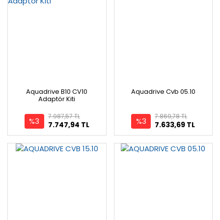
Aquadrive B10 CV10
Aquadrive Cvb 05.10
Adaptör Kiti
7.987,57 TL
7.869,78 TL
%3
%3
7.747,94 TL
7.633,69 TL