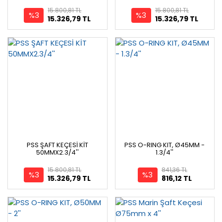
15.800,81 TL
15.800,81 TL
%3
%3
15.326,79 TL
15.326,79 TL
PSS ŞAFT KEÇESİ KİT
PSS O-RING KIT, Ø45MM -
50MMX2.3/4''
1.3/4''
15.800,81 TL
841,36 TL
%3
%3
15.326,79 TL
816,12 TL