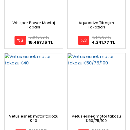
Whisper Power Montaj
Aquadrive Titreşim
Tabanı
Takozları
15.945,53 TL
4.476,06 TL
%3
%3
15.467,16 TL
4.341,77 TL
Vetus esnek motor takozu
Vetus esnek motor takozu
K40
K50/75/100