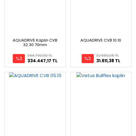
AQUADRIVE Kaplin CVB
AQUADRIVE CVB 10.10
32.30 70mm
344.790,90 TL
32.589,05 TL
%3
%3
334.447,17 TL
31.611,38 TL