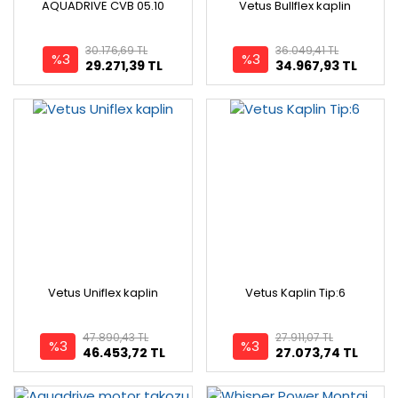
AQUADRIVE CVB 05.10
Vetus Bullflex kaplin
30.176,69 TL
36.049,41 TL
%3
%3
29.271,39 TL
34.967,93 TL
Vetus Uniflex kaplin
Vetus Kaplin Tip:6
47.890,43 TL
27.911,07 TL
%3
%3
46.453,72 TL
27.073,74 TL