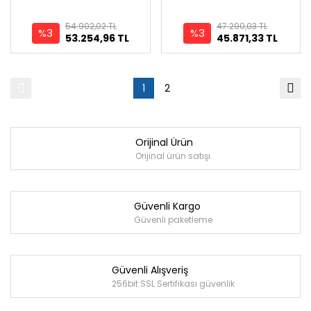
54.902,02 TL
47.290,03 TL
%3
%3
53.254,96 TL
45.871,33 TL
1
2
Orijinal Ürün
Orijinal ürün satışı
Güvenli Kargo
Güvenli paketleme
Güvenli Alışveriş
256bit SSL Sertifikası güvenlik