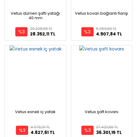
Vetus dümen şaftı yatağı
Vetus kovan bağlantı flanşı
40 mm
29.228,98 TL
5.059,63 TL
%3
%3
28.352,11 TL
4.907,84 TL
Vetus esnek iç yatak
Vetus şaft kovanı
4.976,91 TL
37.423,86 TL
%3
%3
4.827,61 TL
36.301,15 TL