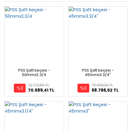
PSS Şaft keçesi -
PSS Şaft keçesi -
50mmx2.3/4
45mmx3.3/4''
72.772,59 TL
70.893,32 TL
%3
%3
70.589,41 TL
68.766,52 TL