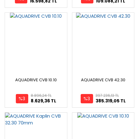
16.598,82 TL
109.088,21 TL
AQUADRIVE CVB 10.10
AQUADRIVE CVB 42.30
8.896,24 TL
397.236,13 TL
%3
%3
8.629,36 TL
385.319,05 TL