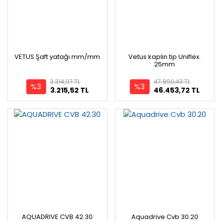
VETUS Şaft yatağı mm/mm
Vetus kaplin tip Uniflex.
25mm
3.314,97 TL
47.890,43 TL
%3
%3
3.215,52 TL
46.453,72 TL
AQUADRIVE CVB 42.30
Aquadrive Cvb 30.20