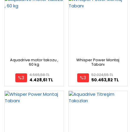
Aquadrive motor takozu ,
Whisper Power Montaj
60 kg
Tabanı
4.565,58 TL
52.024,55 TL
%3
%3
4.428,61 TL
50.463,82 TL