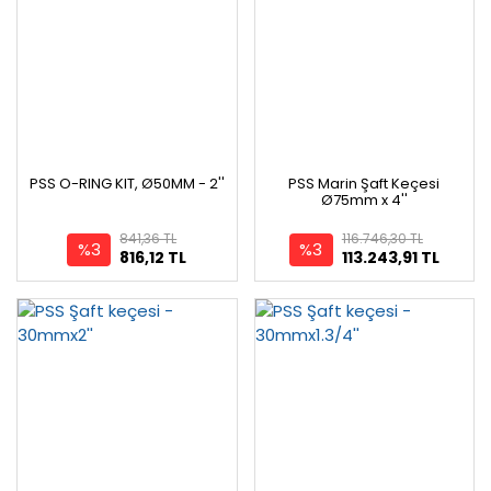
PSS O-RING KIT, Ø50MM - 2''
PSS Marin Şaft Keçesi
Ø75mm x 4''
841,36 TL
116.746,30 TL
%3
%3
816,12 TL
113.243,91 TL