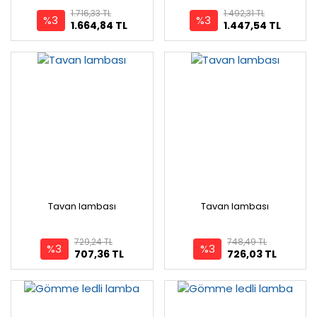
1.716,33 TL
1.492,31 TL
%3
%3
1.664,84 TL
1.447,54 TL
Tavan lambası
Tavan lambası
729,24 TL
748,49 TL
%3
%3
707,36 TL
726,03 TL