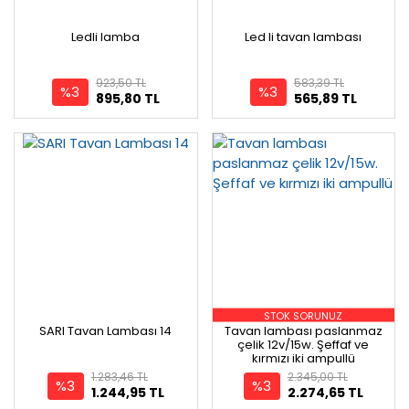
Ledli lamba
Led li tavan lambası
923,50 TL
583,39 TL
%3
%3
895,80 TL
565,89 TL
STOK SORUNUZ
SARI Tavan Lambası 14
Tavan lambası paslanmaz
çelik 12v/15w. Şeffaf ve
kırmızı iki ampullü
1.283,46 TL
2.345,00 TL
%3
%3
1.244,95 TL
2.274,65 TL