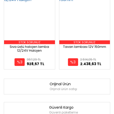
STOK SORUNUZ
STOK SORUNUZ
Sıva üstü halojen lamba
Tavan lambası 12V 150mm
12/24V Halojen
957,29 TL
2.514,05 TL
%3
%3
928,57 TL
2.438,63 TL
Orijinal Ürün
Orijinal ürün satışı
Güvenli Kargo
Güvenli paketleme