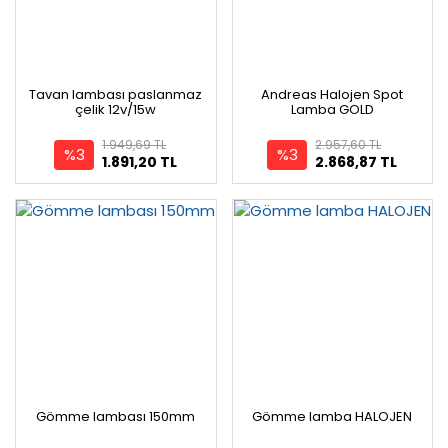
Tavan lambası paslanmaz
Andreas Halojen Spot
çelik 12v/15w
Lamba GOLD
1.949,69 TL
2.957,60 TL
%3
%3
1.891,20 TL
2.868,87 TL
Gömme lambası 150mm
Gömme lamba HALOJEN