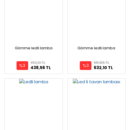
Gömme ledli lamba
Gömme ledli lamba
452,13 TL
651,65 TL
%3
%3
438,56 TL
632,10 TL