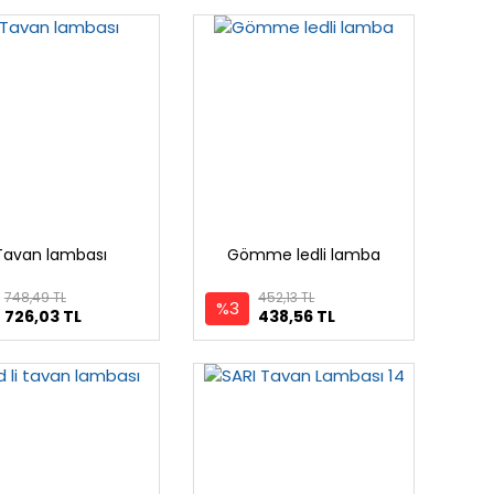
Tavan lambası
Gömme ledli lamba
748,49 TL
452,13 TL
%3
726,03 TL
438,56 TL