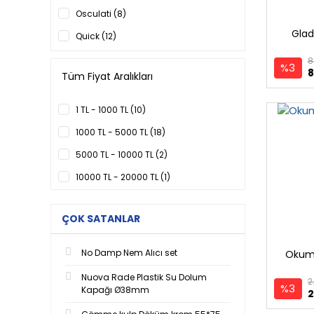
Osculati (8)
Glad
Quick (12)
8
%3
8
Tüm Fiyat Aralıkları
1 TL - 1000 TL (10)
1000 TL - 5000 TL (18)
5000 TL - 10000 TL (2)
10000 TL - 20000 TL (1)
ÇOK SATANLAR
No Damp Nem Alıcı set
Okum
Nuova Rade Plastik Su Dolum
2
%3
Kapağı Ø38mm
2