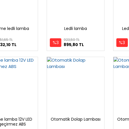
e ledli lamba
Ledli lamba
Led
51,65 TL
923,50 TL
%3
%3
32,10 TL
895,80 TL
 lamba 12V LED
Otomatik Dolap Lambası
Otoma
geçirmez ABS