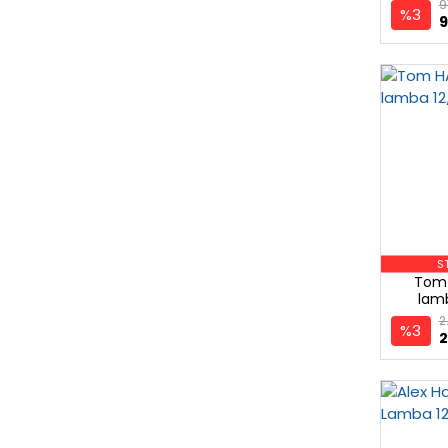
9
%3
9
S
Tom 
lam
2
%3
2