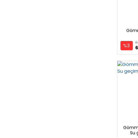
Gömm
6
%3
6
Gömme
Su 