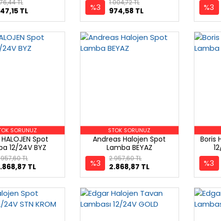
76,44 TL
1.004,72 TL
%3
%3
47,15 TL
974,58 TL
TOK SORUNUZ
STOK SORUNUZ
HALOJEN Spot
Andreas Halojen Spot
Boris
ba 12/24V BYZ
Lamba BEYAZ
1
.957,60 TL
2.957,60 TL
%3
%3
.868,87 TL
2.868,87 TL