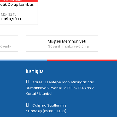
tik Dolap Lambası
1.124,32 TL
1.090,59 TL
Müşteri Memnuniyeti
güvenlik
Güvenilir marka ve ürünler
İLETİŞİM
Adres : Esentepe mah. Milangaz cad.
Dumankaya Vizyon Kule D Blok Dükkan:2
Kartal / İstanbul
Çalışma Saatlerimiz
* Hafta içi (09:00 - 18:00)