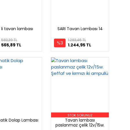
 li tavan lambası
SARI Tavan Lambası 14
583,39 TL
1.283,46 TL
%3
565,89 TL
1.244,95 TL
STOK SORUNUZ
tik Dolap Lambası
Tavan lambası
paslanmaz çelik 12v/15w.