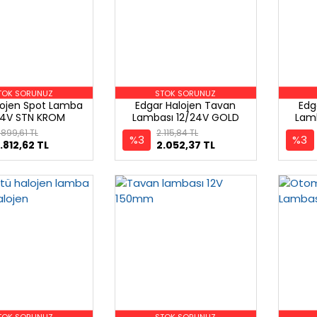
TOK SORUNUZ
STOK SORUNUZ
lojen Spot Lamba
Edgar Halojen Tavan
Edg
24V STN KROM
Lambası 12/24V GOLD
Lamb
.899,61 TL
2.115,84 TL
%3
%3
.812,62 TL
2.052,37 TL
TOK SORUNUZ
STOK SORUNUZ