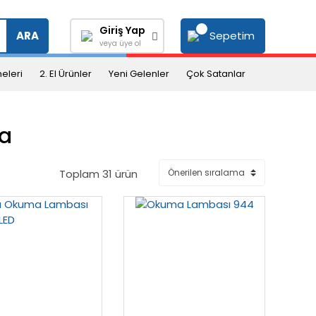
Giriş Yap
Sepetim
ARA
veya üye ol
eleri
2. El Ürünler
Yeni Gelenler
Çok Satanlar
a
Toplam 31 ürün