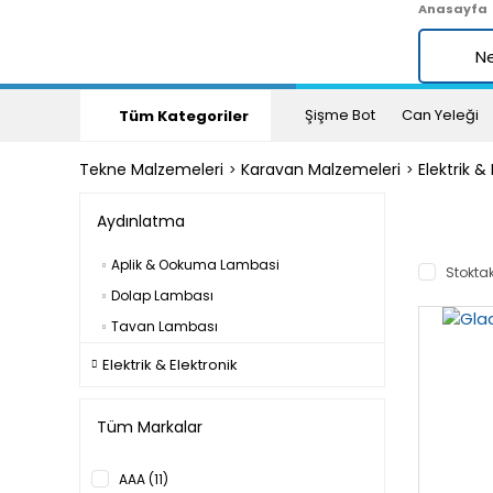
Anasayfa
Şişme Bot
Can Yeleği
Tüm Kategoriler
Tekne Malzemeleri
Karavan Malzemeleri
Elektrik &
Aydınlatma
Aplik & Ookuma Lambasi
Stoktak
Dolap Lambası
Tavan Lambası
Elektrik & Elektronik
Tüm Markalar
AAA (11)