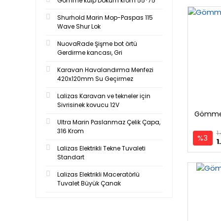
Gömme kulp Döküm krom 55*75
Shurhold Marin Mop-Paspas 115
Wave Shur Lok
NuovaRade Şişme bot örtü
Gerdirme kancası, Gri
Karavan Havalandırma Menfezi
420x120mm Su Geçirmez
Lalizas Karavan ve tekneler için
Sivrisinek kovucu 12V
Gömme
Ultra Marin Paslanmaz Çelik Çapa,
316 Krom
1
%3
1
Lalizas Elektrikli Tekne Tuvaleti
Standart
Lalizas Elektrikli Maceratörlü
Tuvalet Büyük Çanak