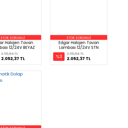
STOK SORUNUZ
STOK SORUNUZ
ar Halojen Tavan
Edgar Halojen Tavan
ası 12/24V BEYAZ
Lambası 12/24V STN
KROM
2.115,84 TL
2.115,84 TL
%3
2.052,37 TL
2.052,37 TL
STOK SORUNUZ