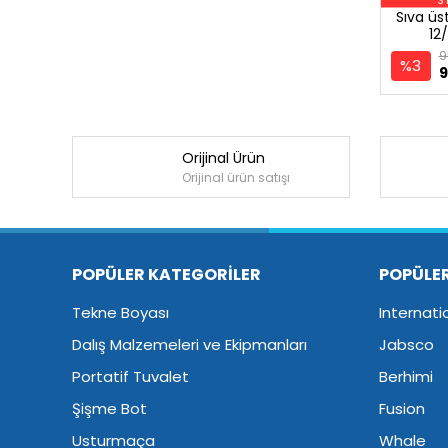
Sıva üs
12
9
%3
9
Orijinal Ürün
Orijinal ürün satışı
POPÜLER KATEGORİLER
POPÜLE
Tekne Boyası
Internati
Dalış Malzemeleri ve Ekipmanları
Jabsco
Portatif Tuvalet
Berhimi
Şişme Bot
Fusion
Usturmaça
Whale