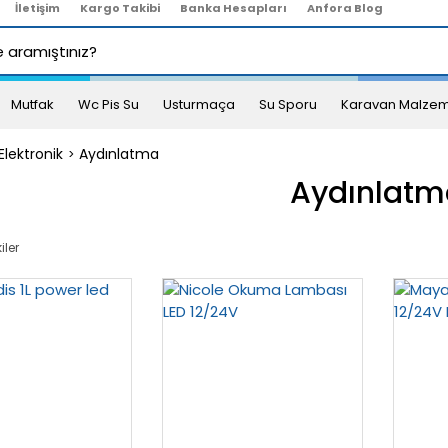
İletişim
Kargo Takibi
Banka Hesapları
Anfora Blog
Mutfak
Wc Pis Su
Usturmaça
Su Sporu
Karavan Malzem
 Elektronik
Aydınlatma
Aydınlatm
iler