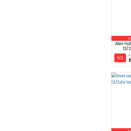
S
Alex Ha
12/
2
%3
2
S