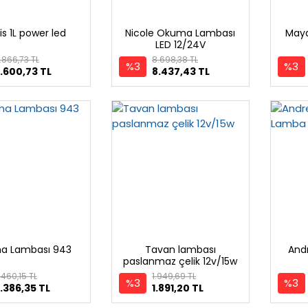
is 1L power led
Nicole Okuma Lambası
May
LED 12/24V
.866,73 TL
8.698,38 TL
%3
%3
.600,73 TL
8.437,43 TL
a Lambası 943
Tavan lambası
And
paslanmaz çelik 12v/15w
.460,15 TL
1.949,69 TL
%3
%3
.386,35 TL
1.891,20 TL