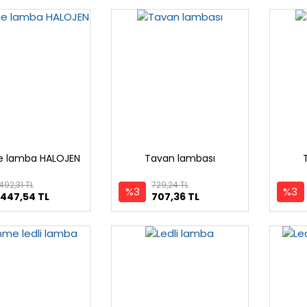
 lamba HALOJEN
Tavan lambası
.492,31 TL
729,24 TL
%3
%3
.447,54 TL
707,36 TL