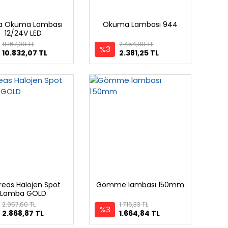
a Okuma Lambası
Okuma Lambası 944
12/24V LED
11.167,09 TL
2.454,90 TL
%3
10.832,07 TL
2.381,25 TL
reas Halojen Spot
Gömme lambası 150mm
Lamba GOLD
2.957,60 TL
1.716,33 TL
%3
2.868,87 TL
1.664,84 TL