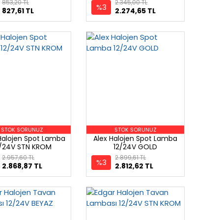
Şeffaf ve kırmızı iki
853,20 TL
2.345,00 TL
%3
ampullü
827,61 TL
2.274,65 TL
STOK SORUNUZ
STOK SORUNUZ
 Halojen Spot Lamba
Alex Halojen Spot Lamba
2/24V STN KROM
12/24V GOLD
2.957,60 TL
2.899,61 TL
%3
2.868,87 TL
2.812,62 TL