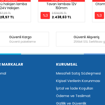
tü halojen lamba
Tavan lambası 12V
Otoma
/24V Halojen
150mm
57,29 TL
2.514,05 TL
%3
%3
28,57 TL
2.438,63 TL
Güvenli Kargo
Güvenli Alışveriş
Güvenli paketleme
256bit SSL Sertifikası 
R MARKALAR
KURUMSAL
onal
Mesafeli Satış Sözleşmesi
Kişisel Verilerin Korunması
İptal ve İade Koşulları
Ödeme ve Teslimat
Gizlilik ve Güvenlik