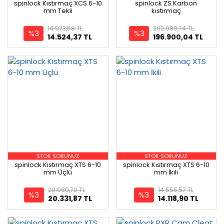
spinlock Kıstırmaç XCS 6-10
spinlock ZS Karbon
mm Tekli
kıstırmaç
14.973,58 TL
202.989,74 TL
%3
%3
14.524,37 TL
196.900,04 TL
STOK SORUNUZ
STOK SORUNUZ
spinlock Kıstırmaç XTS 6-10
spinlock Kıstırmaç XTS 6-10
mm Üçlü
mm İkili
20.960,70 TL
14.555,57 TL
%3
%3
20.331,87 TL
14.118,90 TL