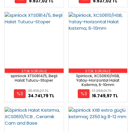
9.937,02 TL
9.937,02 TL
STOK SORUNUZ
STOK SORUNUZ
spinlock XTS0814/5, Beşli
Spinlock, XCS0610/HSB,
Halat Tutucu-Stoper
Yatay-Horizontal Halat
Kıstırma, 6-10mm
35.816,27 TL
17.268,01 TL
%3
%3
34.741,79 TL
16.749,97 TL