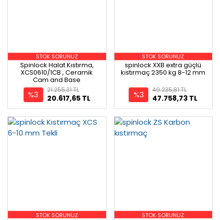
STOK SORUNUZ
STOK SORUNUZ
Spinlock Halat Kıstırma,
spinlock XXB extra güçlü
XCS0610/1CB , Ceramik
kıstırmaç 2350 kg 8-12 mm
Cam and Base
21.255,31 TL
49.235,81 TL
%3
%3
20.617,65 TL
47.758,73 TL
STOK SORUNUZ
STOK SORUNUZ