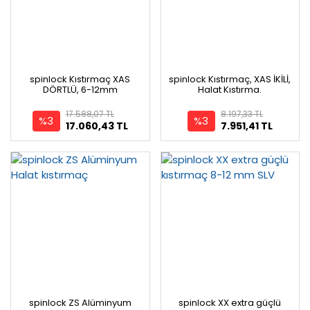
spinlock Kıstırmaç XAS
spinlock Kıstırmaç, XAS İKİLİ,
DÖRTLÜ, 6-12mm
Halat Kıstırma.
17.588,07 TL
8.197,33 TL
%3
%3
17.060,43 TL
7.951,41 TL
spinlock ZS Alüminyum
spinlock XX extra güçlü