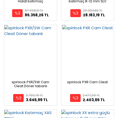
Halat kıstırmaç
kıstırmaç 8-12 mm SLV
87.998,21 TL
29.054,83 TL
%3
%3
85.358,26 TL
28.183,19 TL
spinlock PXR/SW Cam
spinlock PXR Cam Cleat
Cleat Döner tabanlı
3.759,78 TL
2.477,99 TL
%3
%3
3.646,99 TL
2.403,65 TL