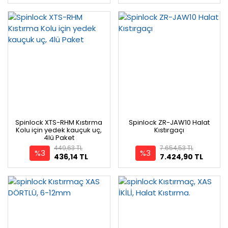
Spinlock XTS-RHM Kıstırma
Spinlock ZR-JAW10 Halat
Kolu için yedek kauçuk uç,
Kıstırgaçı
4lü Paket
449,63 TL
7.654,53 TL
%3
%3
436,14 TL
7.424,90 TL