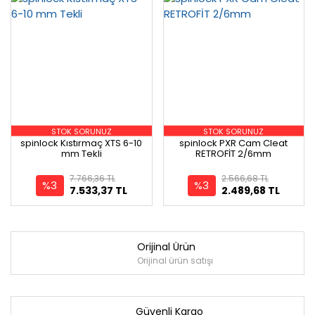
STOK SORUNUZ
STOK SORUNUZ
spinlock Kıstırmaç XTS 6-10
spinlock PXR Cam Cleat
mm Tekli
RETROFİT 2/6mm
7.766,36 TL
2.566,68 TL
%3
%3
7.533,37 TL
2.489,68 TL
Orijinal Ürün
Orijinal ürün satışı
Güvenli Kargo