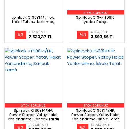
STOK SORUNUZ
spinlock XTS0814/1, Tekli
Spinlock XTS-KIT0610,
Halat Tutucu-Kıstırmaç
yedek Parça
7.766,36 TL
4.014,29 TL
%3
%3
7.533,37 TL
3.893,86 TL
STOK SORUNUZ
STOK SORUNUZ
Spinlock XTS0814/HP,
Spinlock XTS0814/HP,
Power Stoper, Yatay Halat
Power Stoper, Yatay Halat
Yönlendirme, Sancak Tarafı
Yönlendirme, İskele Tarafı
10.244,35 TL
10.244,35 TL
%3
%3