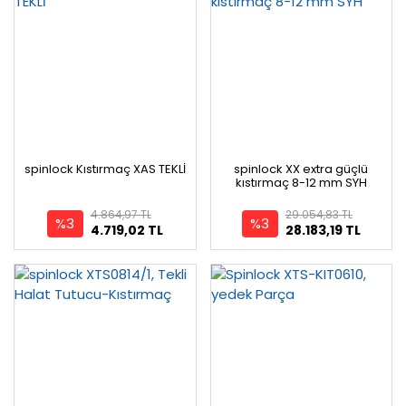
spinlock Kıstırmaç XAS TEKLİ
spinlock XX extra güçlü
kıstırmaç 8-12 mm SYH
4.864,97 TL
29.054,83 TL
%3
%3
4.719,02 TL
28.183,19 TL