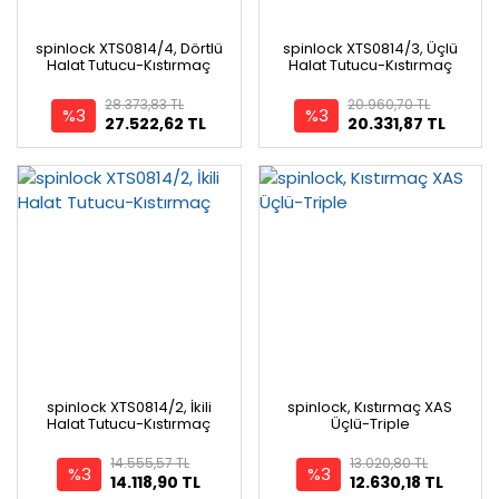
spinlock XTS0814/4, Dörtlü
spinlock XTS0814/3, Üçlü
Halat Tutucu-Kıstırmaç
Halat Tutucu-Kıstırmaç
28.373,83 TL
20.960,70 TL
%3
%3
27.522,62 TL
20.331,87 TL
spinlock XTS0814/2, İkili
spinlock, Kıstırmaç XAS
Halat Tutucu-Kıstırmaç
Üçlü-Triple
14.555,57 TL
13.020,80 TL
%3
%3
14.118,90 TL
12.630,18 TL