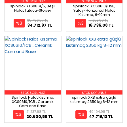
STOK SORUNUZ
STOK SORUNUZ
spinlock XTS0814/5, Beşli
Spinlock, XCS0610/HSB,
Halat Tutucu-Stoper
Yatay-Horizontal Halat
Kıstırma, 6-10mm
35.786,57 TL
17.253,69 TL
%3
%3
34.712,97 TL
16.736,08 TL
STOK SORUNUZ
STOK SORUNUZ
Spinlock Halat Kıstırma,
spinlock XXB extra güçlü
XCS0610/1CB , Ceramik
kıstırmaç 2350 kg 8-12 mm
Cam and Base
21.237,68 TL
49.194,98 TL
%3
%3
20.600,55 TL
47.719,13 TL