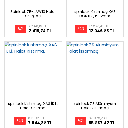
Spinlock ZR-JAW10 Halat
spinlock Kıstırmaç XAS
Kıstırgaçı
DÖRTLÜ, 6-12mm
7.648,19 TL
17.573,49 TL
%3
%3
7.418,74 TL
17.046,28 TL
spinlock Kıstırmaç, XAS İKİLİ,
spinlock ZS Alüminyum
Halat Kıstırma.
Halat kıstırmaç
8.190,53 TL
87.925,23 TL
%3
%3
7.944,82 TL
85.287,47 TL