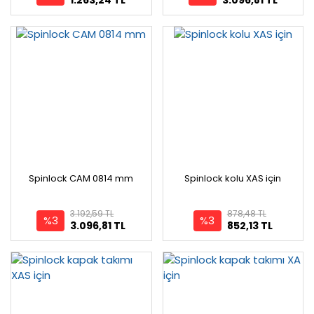
Spinlock CAM 0814 mm
Spinlock kolu XAS için
3.192,59 TL
878,48 TL
%3
%3
3.096,81 TL
852,13 TL