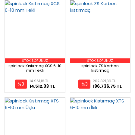
STOK SORUNUZ
STOK SORUNUZ
spinlock Kıstırmaç XCS 6-10
spinlock ZS Karbon
mm Tekli
kıstırmaç
14.961,16 TL
202.821,39 TL
%3
%3
14.512,33 TL
196.736,75 TL