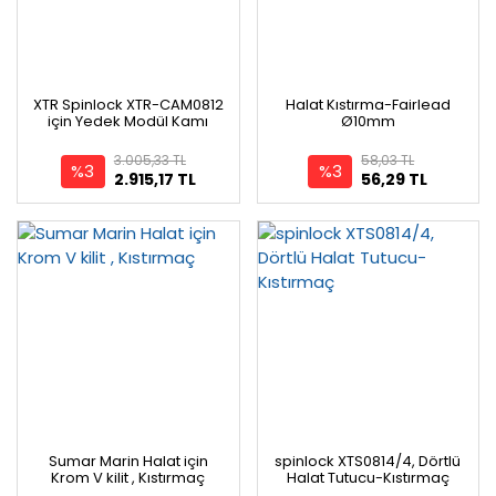
XTR Spinlock XTR-CAM0812
Halat Kıstırma-Fairlead
için Yedek Modül Kamı
Ø10mm
3.005,33 TL
58,03 TL
%3
%3
2.915,17 TL
56,29 TL
Sumar Marin Halat için
spinlock XTS0814/4, Dörtlü
Krom V kilit , Kıstırmaç
Halat Tutucu-Kıstırmaç