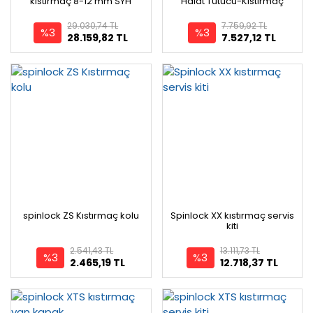
kıstırmaç 8-12 mm SYH
Halat Tutucu-Kıstırmaç
29.030,74 TL
7.759,92 TL
%3
%3
28.159,82 TL
7.527,12 TL
spinlock ZS Kıstırmaç kolu
Spinlock XX kıstırmaç servis
kiti
2.541,43 TL
13.111,73 TL
%3
%3
2.465,19 TL
12.718,37 TL