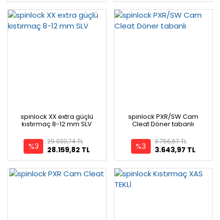
spinlock XX extra güçlü
spinlock PXR/SW Cam
kıstırmaç 8-12 mm SLV
Cleat Döner tabanlı
29.030,74 TL
3.756,67 TL
%3
%3
28.159,82 TL
3.643,97 TL