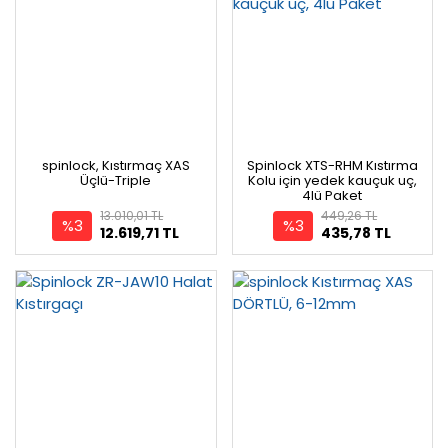
spinlock, Kıstırmaç XAS
Spinlock XTS-RHM Kıstırma
Üçlü-Triple
Kolu için yedek kauçuk uç,
4lü Paket
13.010,01 TL
449,26 TL
%3
%3
12.619,71 TL
435,78 TL