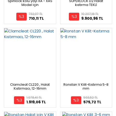
Spinlock kolu yayı XA - XAS
SUPERLOCK D2 Halat
Model için
kıstırma TEKLİ
732,07 TL
10.207,18 TL
%3
%3
710,11 TL
9.900,96 TL
Clamcleat CL220 , Halat
Ronstan V Kilit-Kıstırma 5-8
Kıstırmacı, 12-16mm
mm
1.978,41 TL
593,52 TL
%3
%3
1.919,06 TL
575,72 TL