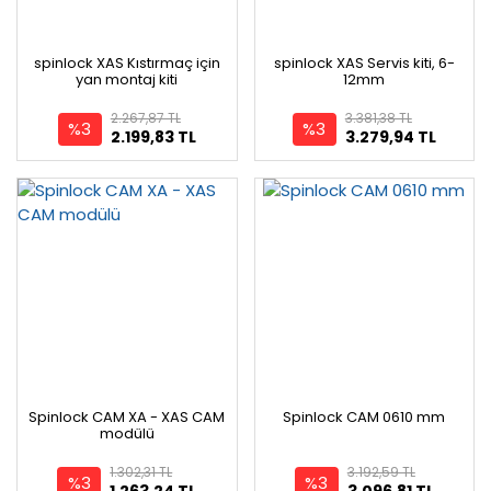
spinlock XAS Kıstırmaç için
spinlock XAS Servis kiti, 6-
yan montaj kiti
12mm
2.267,87 TL
3.381,38 TL
%3
%3
2.199,83 TL
3.279,94 TL
Spinlock CAM XA - XAS CAM
Spinlock CAM 0610 mm
modülü
1.302,31 TL
3.192,59 TL
%3
%3
1.263,24 TL
3.096,81 TL