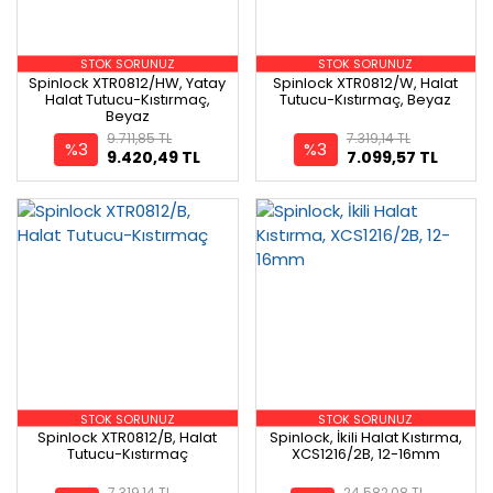
STOK SORUNUZ
STOK SORUNUZ
Spinlock XTR0812/HW, Yatay
Spinlock XTR0812/W, Halat
Halat Tutucu-Kıstırmaç,
Tutucu-Kıstırmaç, Beyaz
Beyaz
9.711,85 TL
7.319,14 TL
%3
%3
9.420,49 TL
7.099,57 TL
STOK SORUNUZ
STOK SORUNUZ
Spinlock XTR0812/B, Halat
Spinlock, İkili Halat Kıstırma,
Tutucu-Kıstırmaç
XCS1216/2B, 12-16mm
7.319,14 TL
24.582,08 TL