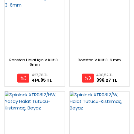
Ronstan Halat için V Kilit 3-
Ronstan V Kilit 3-6 mm
6mm
427,78 TL
408,52 TL
%3
%3
414,95 TL
396,27 TL