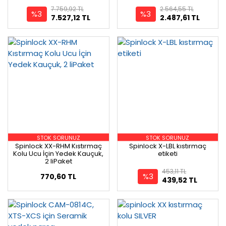
7.759,92 TL
2.564,55 TL
%3
%3
7.527,12 TL
2.487,61 TL
STOK SORUNUZ
STOK SORUNUZ
Spinlock XX-RHM Kıstırmaç
Spinlock X-LBL kıstırmaç
Kolu Ucu İçin Yedek Kauçuk,
etiketi
2 liPaket
453,11 TL
%3
770,60 TL
439,52 TL