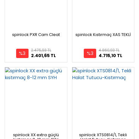
spinlock PXR Cam Cleat
spinlock Kıstırmaç XAS TEKLİ
2.475,93 TL
4.860,93 TL
%3
%3
2.401,65 TL
4.715,10 TL
spinlock XX extra güçlü
spinlock XTS0814/1, Tekli