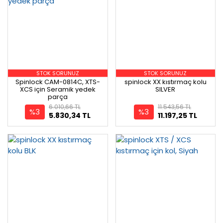
STOK SORUNUZ
STOK SORUNUZ
Spinlock CAM-0814C, XTS-
spinlock XX kıstırmaç kolu
XCS için Seramik yedek
SILVER
parça
6.010,66 TL
11.543,56 TL
%3
%3
5.830,34 TL
11.197,25 TL