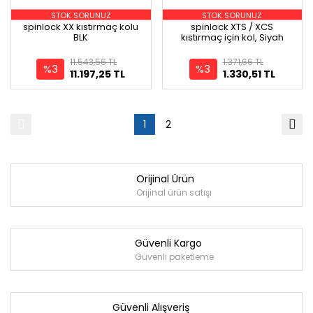
STOK SORUNUZ
STOK SORUNUZ
spinlock XX kıstırmaç kolu
spinlock XTS / XCS
BLK
kıstırmaç için kol, Siyah
11.543,56 TL
1.371,66 TL
%3
%3
11.197,25 TL
1.330,51 TL
1
2
Orijinal Ürün
Orijinal ürün satışı
Güvenli Kargo
Güvenli paketleme
Güvenli Alışveriş