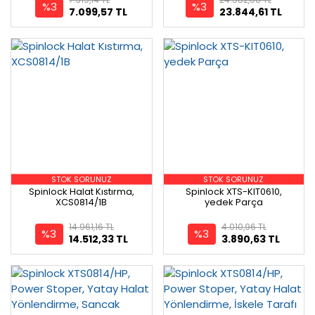
%3
%3
7.099,57 TL
23.844,61 TL
STOK SORUNUZ
STOK SORUNUZ
Spinlock Halat Kıstırma,
Spinlock XTS-KIT0610,
XCS0814/1B
yedek Parça
14.961,16 TL
4.010,96 TL
%3
%3
14.512,33 TL
3.890,63 TL