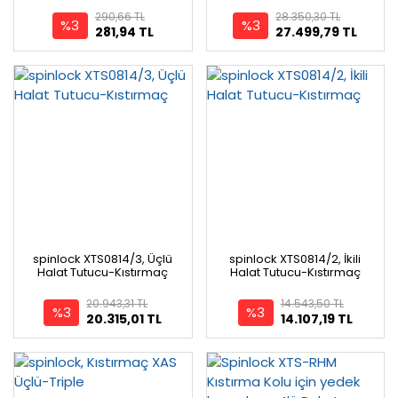
290,66 TL
28.350,30 TL
%3
%3
281,94 TL
27.499,79 TL
spinlock XTS0814/3, Üçlü
spinlock XTS0814/2, İkili
Halat Tutucu-Kıstırmaç
Halat Tutucu-Kıstırmaç
20.943,31 TL
14.543,50 TL
%3
%3
20.315,01 TL
14.107,19 TL