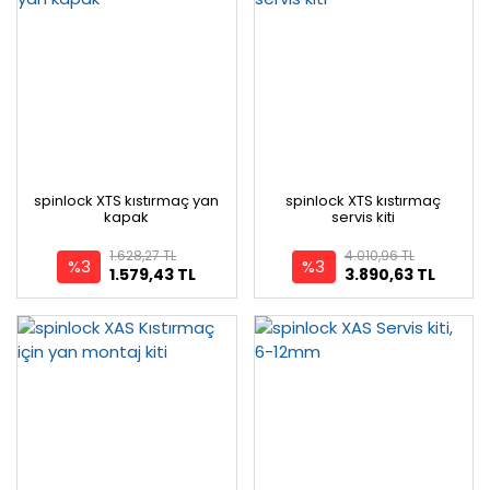
spinlock XTS kıstırmaç yan
spinlock XTS kıstırmaç
kapak
servis kiti
1.628,27 TL
4.010,96 TL
%3
%3
1.579,43 TL
3.890,63 TL