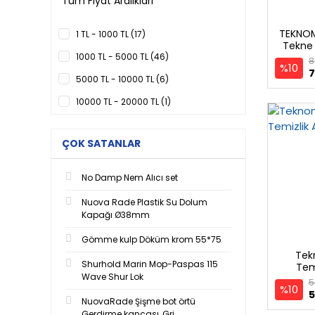
Tüm Fiyat Aralıkları
TEKNOM
1 TL - 1000 TL (17)
Tekne 
Polyure
1000 TL - 5000 TL (46)
8
%10
7
5000 TL - 10000 TL (6)
10000 TL - 20000 TL (1)
20000 TL - 35000 TL (2)
ÇOK SATANLAR
No Damp Nem Alıcı set
Nuova Rade Plastik Su Dolum
Kapağı Ø38mm
Gömme kulp Döküm krom 55*75
Tek
Shurhold Marin Mop-Paspas 115
Tem
Wave Shur Lok
5
%10
5
NuovaRade Şişme bot örtü
Gerdirme kancası, Gri