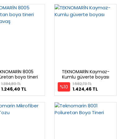
KNOMARİN 8005
TEKNOMARİN Kaymaz-
üretan boya tineri
Kumlu güverte boyası
,Extra Yavaş
1.384,89 TL
1.582,73 TL
%10
1.246,40 TL
1.424,46 TL