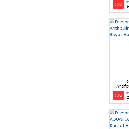
6
%10
5
Te
Antifo
2
%10
2