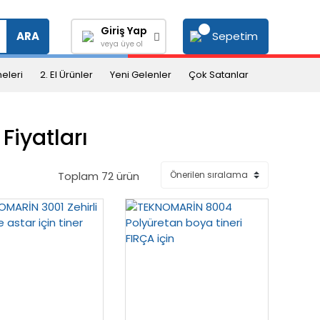
Giriş Yap
Sepetim
ARA
veya üye ol
eleri
2. El Ürünler
Yeni Gelenler
Çok Satanlar
iyatları
Toplam 72 ürün