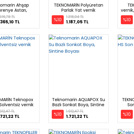
omarin Ahşap
TEKNOMARİN Polyüretan
TE
renye Astarı,
Parlak Yat vernik
vernik
ur Polyurethane
Varn
.516,78 TL
1.318,94 TL
%10
%10
Primer
.365,10 TL
1.187,05 TL
MARİN Teknopox
Teknomarin AQUAPOX Su
TEKNO
Solventsiz vernik
Bazlı Sonkat Boya, Sintine
Son
Boyası
.912,47 TL
1.912,47 TL
%10
%10
.721,22 TL
1.721,22 TL