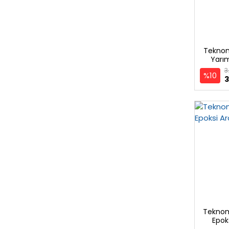
Teknom
Yarım
3
%10
3
Teknoma
Epok