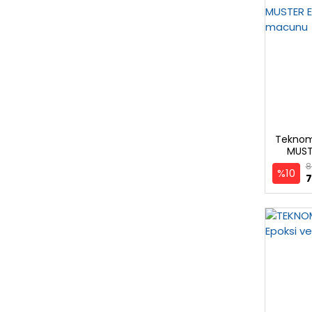
Teknom
MUSTE
8
%10
7