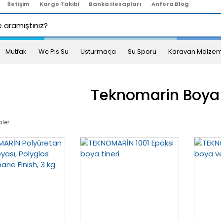
İletişim
Kargo Takibi
Banka Hesapları
Anfora Blog
Mutfak
Wc Pis Su
Usturmaça
Su Sporu
Karavan Malzem
Teknomarin Boya F
iler