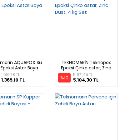
marin AQUAPOX Su
TEKNOMARİN Teknopox
ı Epoksi Astar Boya
Epoksi Çinko astar, Zinc
Dust, 4 kg Set
1.516,78 TL
5.671,45 TL
%10
1.365,10 TL
5.104,30 TL