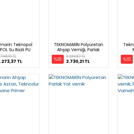
marin Teknopol
TEKNOMARİN Polyüretan
Tekn
OL Su Bazlı PU
Ahşap Verniği, Parlak
onkat Boya
.748,19 TL
3.033,57 TL
%10
%10
.273,37 TL
2.730,21 TL