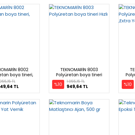
NOMARİN 8002
TEKNOMARİN 8003
TE
etan boya tineri,
Polyüretan boya tineri
Poly
Yavaş
Hızlı
.055,15 TL
1.055,15 TL
%10
%10
49,64 TL
949,64 TL