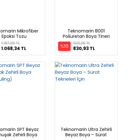
omarin Mikrofiber
Teknomarin 8001
Epoksi Tozu
Poliuretan Boya Tineri
1.187,05 TL
923,26 TL
%10
1.068,34 TL
830,93 TL
omarin SPT Beyaz
Teknomarin Ultra Zehirli
uşak Zehirli Boya
Beyaz Boya – Sürat