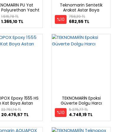
KNOMARIN PU Yat
Teknomarin Sentetik
, Polyurethan Yacht
Arakat Astar Boya
ısh, Mat-Yarı Mat
1.516,78 TL
758,39 TL
%10
1.365,10 TL
682,55 TL
POX Epoxy 1555 HS
TEKNOMARİN Epoksi
 Kat Boya Astarı
Güverte Dolgu Harcı
22.751,74 TL
5.275,77 TL
%10
20.476,57 TL
4.748,19 TL