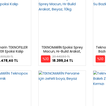
arin TEKNOFILLER
TEKNOMARİN Epoksi Sprey
Tekno
R Epoksi Kalıp
Macun, Hı-Build Arakat,
Bazl
macunu
Beyaz, 10kg
.309,33 TL
20.443,59 TL
%10
%10
.478,40 TL
18.399,24 TL