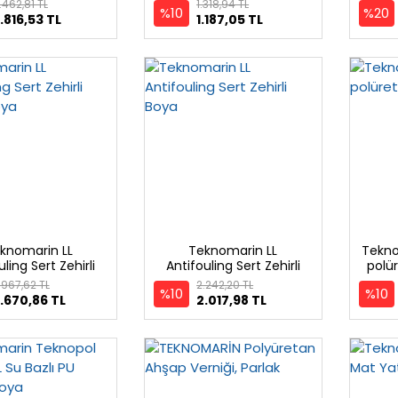
boya, Mat-Yarı Mat
.462,81 TL
1.318,94 TL
%10
%20
.816,53 TL
1.187,05 TL
knomarin LL
Teknomarin LL
Tekn
uling Sert Zehirli
Antifouling Sert Zehirli
polür
Beyaz Boya
Boya
.967,62 TL
2.242,20 TL
%10
%10
.670,86 TL
2.017,98 TL