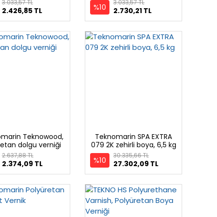
(Antifouling)
Tekneleri İçin
3.033,57 TL
3.033,57 TL
%10
2.426,85 TL
2.730,21 TL
omarin Teknowood,
Teknomarin SPA EXTRA
etan dolgu verniği
079 2K zehirli boya, 6,5 kg
2.637,88 TL
30.335,66 TL
%10
2.374,09 TL
27.302,09 TL