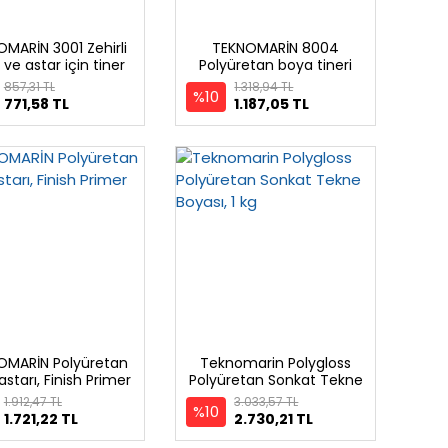
MARİN 3001 Zehirli
TEKNOMARİN 8004
ve astar için tiner
Polyüretan boya tineri
FIRÇA için
857,31 TL
1.318,94 TL
%10
771,58 TL
1.187,05 TL
OMARİN Polyüretan
Teknomarin Polygloss
starı, Finish Primer
Polyüretan Sonkat Tekne
Boyası, 1 kg
1.912,47 TL
3.033,57 TL
%10
1.721,22 TL
2.730,21 TL