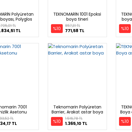
ARİN Polyüretan
TEKNOMARİN 1001 Epoksi
TEKNO
boyası, Polyglos
boya tineri
boya 
thane Finish, 3 kg
.705,01 TL
857,31 TL
%10
%10
.834,51 TL
771,58 TL
nomarin 7001
Teknomarin Polyüretan
TEKN
izlik Asetonu
Barrier, Arakat astar boya
Boya a
93,52 TL
1.516,78 TL
%10
%10
34,17 TL
1.365,10 TL