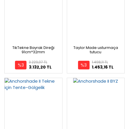
TikTekne Bayrak Direği
Taylor Made usturmaça
91cm*32mm
tutucu
3.229,07 TL
1.498,11 TL
%3
%3
3.132,20 TL
1.453,16 TL