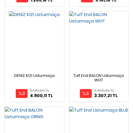
DENİZ KIZI Usturmaça
Tuff End BALON Usturmaça
WHT
5.051,66 TL
3.409,49 TL
%3
%3
4.900,11 TL
3.307,21 TL