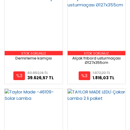
STOK SORUNUZ
STOK SORUNUZ
Demirleme kamçısı
Alçak fribord usturmaçası
Ø127x355cm
40.852,14 TL
1.872,20 TL
%3
%3
39.626,57 TL
1.816,03 TL