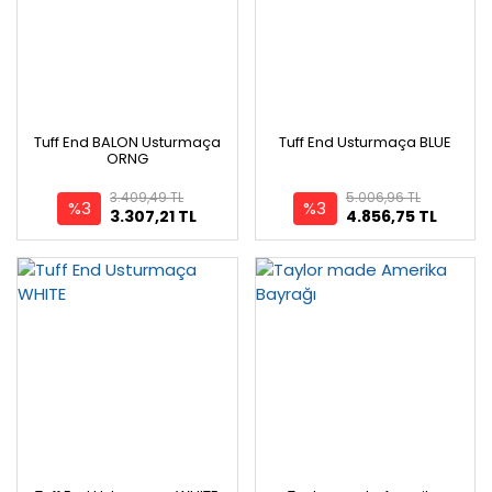
Tuff End BALON Usturmaça
Tuff End Usturmaça BLUE
ORNG
3.409,49 TL
5.006,96 TL
%3
%3
3.307,21 TL
4.856,75 TL