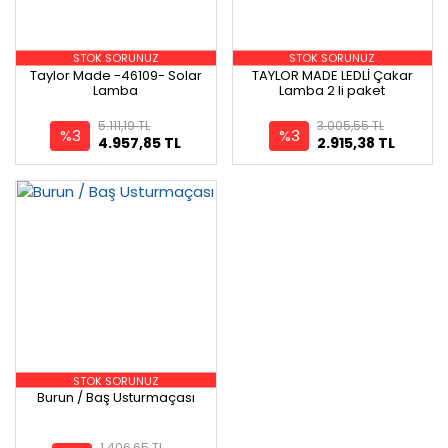
STOK SORUNUZ
STOK SORUNUZ
Taylor Made -46109- Solar
TAYLOR MADE LEDLİ Çakar
Lamba
Lamba 2 li paket
5.111,19 TL
3.005,55 TL
%3
%3
4.957,85 TL
2.915,38 TL
STOK SORUNUZ
Burun / Baş Usturmaçası
1.406,65 TL