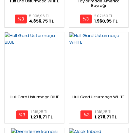
Tuff End Usturmaça WHITE
Taylor made Amerika
Bayrağı
5.006,96 TL
2.021,60 TL
%3
%3
4.856,75 TL
1.960,95 TL
Hull Gard Usturmaça BLUE
Hull Gard Usturmaça WHITE
1.318,25 TL
1.318,25 TL
%3
%3
1.278,71 TL
1.278,71 TL