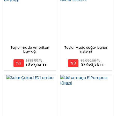
Taylor made Amerikan
Taylor Made soğuk buhar
bayrağı
sistemi
1.883,55 TL
39.096,66 TL
%3
%3
1.827,04 TL
37.923,76 TL