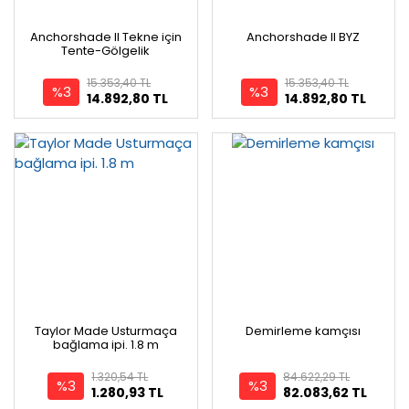
Anchorshade II Tekne için
Anchorshade II BYZ
Tente-Gölgelik
15.353,40 TL
15.353,40 TL
%3
%3
14.892,80 TL
14.892,80 TL
Taylor Made Usturmaça
Demirleme kamçısı
bağlama ipi. 1.8 m
1.320,54 TL
84.622,29 TL
%3
%3
1.280,93 TL
82.083,62 TL