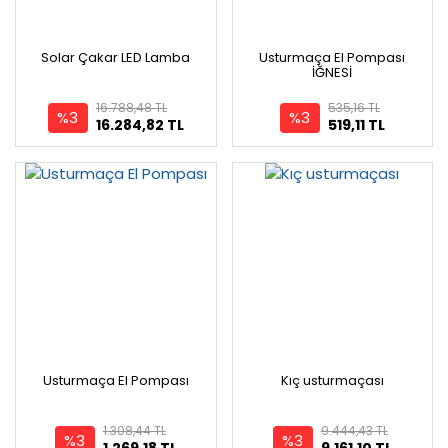
Solar Çakar LED Lamba
Usturmaça El Pompası
İĞNESİ
16.788,48 TL
535,16 TL
%3
%3
16.284,82 TL
519,11 TL
Usturmaça El Pompası
Kıç usturmaçası
1.308,44 TL
9.444,43 TL
%3
%3
1.269,18 TL
9.161,10 TL