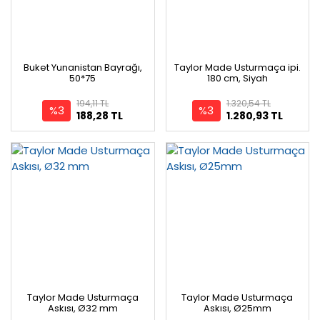
Buket Yunanistan Bayrağı,
Taylor Made Usturmaça ipi.
50*75
180 cm, Siyah
194,11 TL
1.320,54 TL
%3
%3
188,28 TL
1.280,93 TL
Taylor Made Usturmaça
Taylor Made Usturmaça
Askısı, Ø32 mm
Askısı, Ø25mm