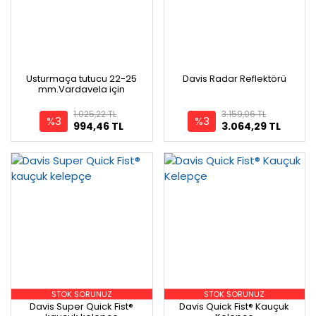
Usturmaça tutucu 22-25
Davis Radar Reflektörü
mm.Vardavela için
1.025,22 TL
3.159,06 TL
%3
%3
994,46 TL
3.064,29 TL
STOK SORUNUZ
STOK SORUNUZ
Davis Super Quick Fist®
Davis Quick Fist® Kauçuk