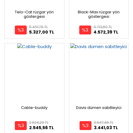
Telo-Cat rüzgar yön
Black-Max rüzgar yön
göstergesi
göstergesi
5.491,76 TL
4.713,80 TL
%3
%3
5.327,00 TL
4.572,39 TL
Cable-buddy
Davis dümen sabitleyici
2.624,29 TL
3.547,45 TL
%3
%3
2.545,56 TL
3.441,03 TL