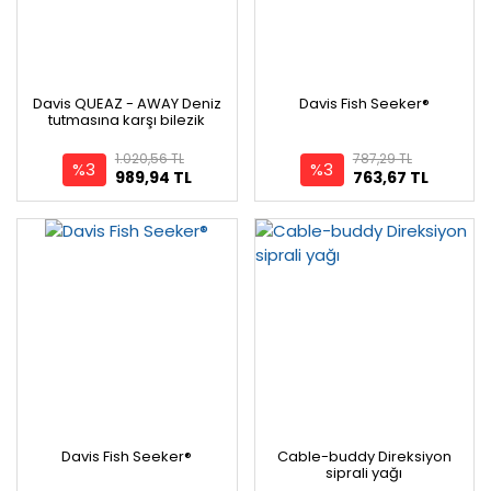
Davis QUEAZ - AWAY Deniz
Davis Fish Seeker®
tutmasına karşı bilezik
1.020,56 TL
787,29 TL
%3
%3
989,94 TL
763,67 TL
Davis Fish Seeker®
Cable-buddy Direksiyon
siprali yağı