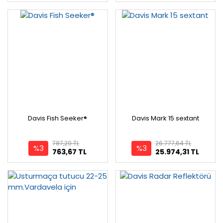
Davis Fish Seeker®
Davis Mark 15 sextant
787,29 TL
26.777,64 TL
%3
%3
763,67 TL
25.974,31 TL