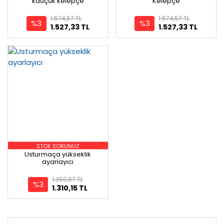
kauçuk kelepçe
Kelepçe
1.574,57 TL
1.574,57 TL
%3
%3
1.527,33 TL
1.527,33 TL
STOK SORUNUZ
Usturmaça yükseklik
ayarlayıcı
1.350,67 TL
%3
1.310,15 TL