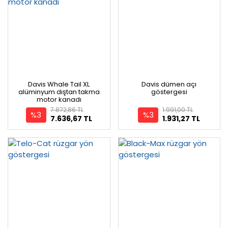
Davis Whale Tail XL
Davis dümen açı
alüminyum dıştan takma
göstergesi
motor kanadı
7.872,86 TL
1.991,00 TL
%3
%3
7.636,67 TL
1.931,27 TL