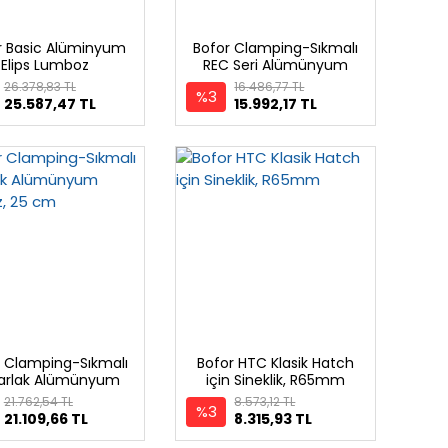
r Basic Alüminyum
Bofor Clamping-Sıkmalı
Elips Lumboz
REC Seri Alümünyum
Lumbuz
26.378,83 TL
16.486,77 TL
%3
25.587,47 TL
15.992,17 TL
r Clamping-Sıkmalı
Bofor HTC Klasik Hatch
arlak Alümünyum
için Sineklik, R65mm
Lumbuz, 25 cm
21.762,54 TL
8.573,12 TL
%3
21.109,66 TL
8.315,93 TL