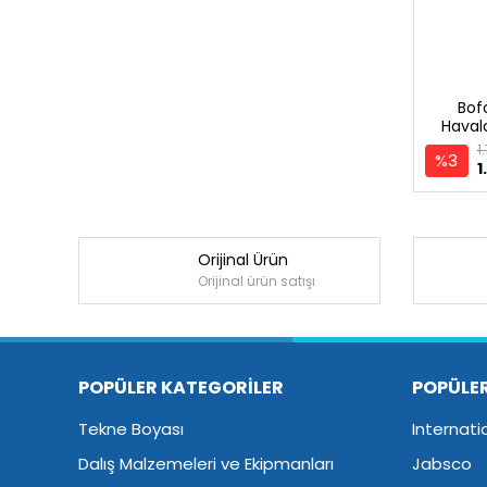
Bof
Haval
1
%3
1
Orijinal Ürün
Orijinal ürün satışı
POPÜLER KATEGORİLER
POPÜLE
Tekne Boyası
Internati
Dalış Malzemeleri ve Ekipmanları
Jabsco