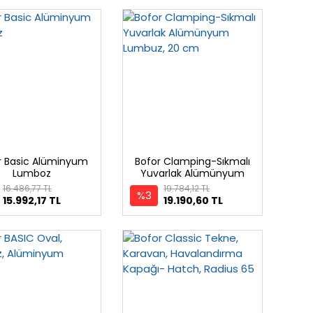
r Basic Alüminyum
Bofor Clamping-Sıkmalı
Lumboz
Yuvarlak Alümünyum
Lumbuz, 20 cm
16.486,77 TL
19.784,12 TL
%3
15.992,17 TL
19.190,60 TL