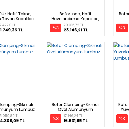
Düz Hafif Tekne,
Bofor İnce, Hafif
Bofo
 Tavan Kapakları
Havalandırma Kapakları,
Alüminyum
2.422,01 TL
29.016,72 TL
%3
%3
1.749,35 TL
28.146,21 TL
Clamping-Sıkmalı
Bofor Clamping-Sıkmalı
Bofo
lümünyum Lumbuz
Oval Alümünyum
Yuv
Lumbuz
5.059,89 TL
17.146,24 TL
%3
%3
4.308,09 TL
16.631,85 TL