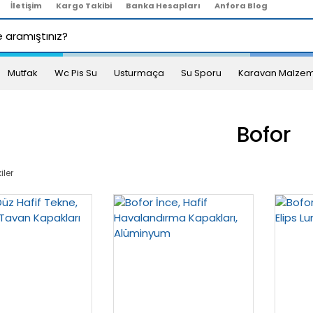
İletişim
Kargo Takibi
Banka Hesapları
Anfora Blog
Mutfak
Wc Pis Su
Usturmaça
Su Sporu
Karavan Malzem
Bofor
iler