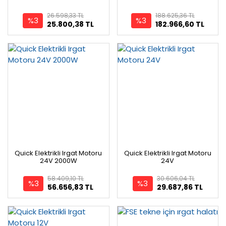
26.598,33 TL
188.625,36 TL
%3
%3
25.800,38 TL
182.966,60 TL
Quick Elektrikli Irgat Motoru
Quick Elektrikli Irgat Motoru
24V 2000W
24V
58.409,10 TL
30.606,04 TL
%3
%3
56.656,83 TL
29.687,86 TL