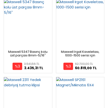
Maxwell 5347 Basınç kolu
Maxwell Irgat Kaveletası,
üst parçası 8mm-5/16''
1000-1500 serisi için
3.541,56 TL
62.700,00 TL
%3
%3
3.435,31 TL
60.819,00 TL