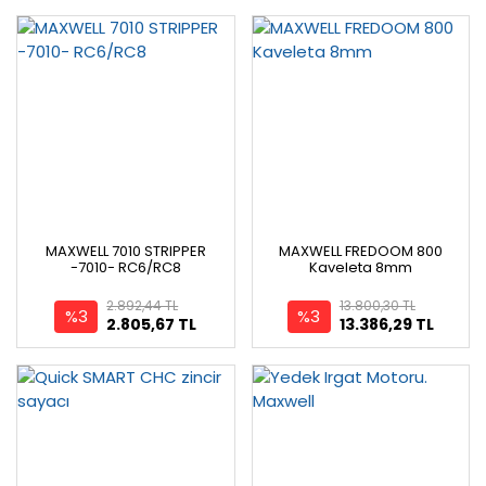
MAXWELL 7010 STRIPPER
MAXWELL FREDOOM 800
-7010- RC6/RC8
Kaveleta 8mm
2.892,44 TL
13.800,30 TL
%3
%3
2.805,67 TL
13.386,29 TL