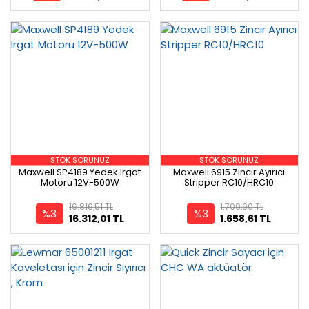
STOK SORUNUZ
STOK SORUNUZ
Maxwell SP4189 Yedek Irgat
Maxwell 6915 Zincir Ayırıcı
Motoru 12V-500W
Stripper RC10/HRC10
16.816,51 TL
1.709,90 TL
%3
%3
16.312,01 TL
1.658,61 TL