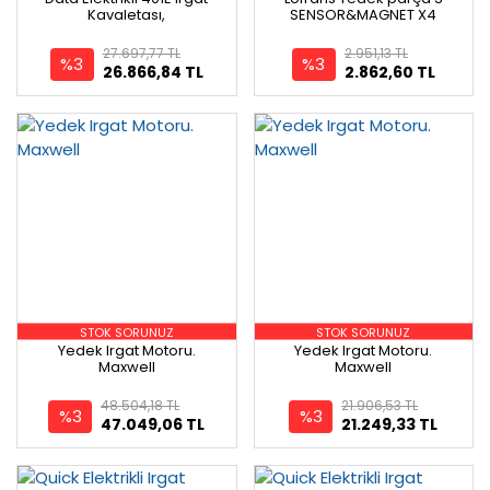
Kavaletası,
SENSOR&MAGNET X4
27.697,77 TL
2.951,13 TL
%3
%3
26.866,84 TL
2.862,60 TL
STOK SORUNUZ
STOK SORUNUZ
Yedek Irgat Motoru.
Yedek Irgat Motoru.
Maxwell
Maxwell
48.504,18 TL
21.906,53 TL
%3
%3
47.049,06 TL
21.249,33 TL