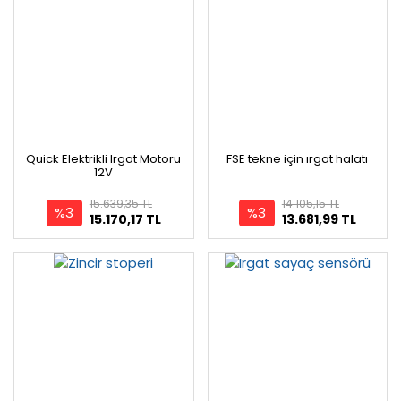
Quick Elektrikli Irgat Motoru
FSE tekne için ırgat halatı
12V
15.639,35 TL
14.105,15 TL
%3
%3
15.170,17 TL
13.681,99 TL