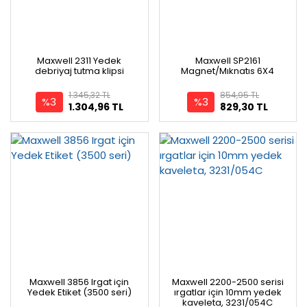
Maxwell 2311 Yedek
Maxwell SP2161
debriyaj tutma klipsi
Magnet/Mıknatıs 6X4
1.345,32 TL
854,95 TL
%3
%3
1.304,96 TL
829,30 TL
Maxwell 3856 Irgat için
Maxwell 2200-2500 serisi
Yedek Etiket (3500 seri)
ırgatlar için 10mm yedek
kaveleta, 3231/054C