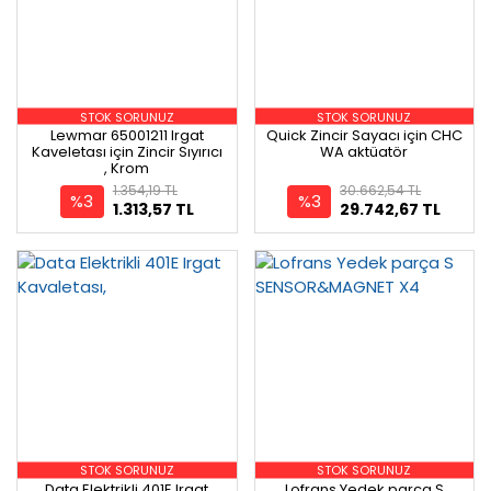
STOK SORUNUZ
STOK SORUNUZ
Lewmar 65001211 Irgat
Quick Zincir Sayacı için CHC
Kaveletası için Zincir Sıyırıcı
WA aktüatör
, Krom
1.354,19 TL
30.662,54 TL
%3
%3
1.313,57 TL
29.742,67 TL
STOK SORUNUZ
STOK SORUNUZ
Data Elektrikli 401E Irgat
Lofrans Yedek parça S