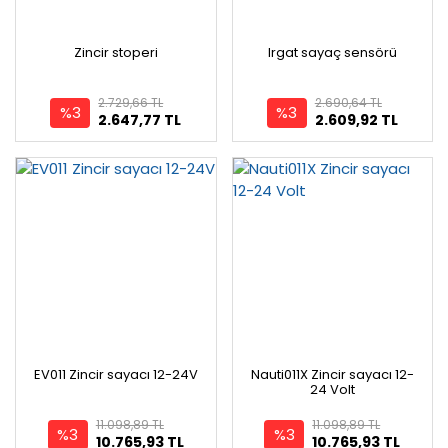
Zincir stoperi
Irgat sayaç sensörü
2.729,66 TL
2.690,64 TL
%3
%3
2.647,77 TL
2.609,92 TL
EV011 Zincir sayacı 12-24V
Nauti011X Zincir sayacı 12-
24 Volt
11.098,89 TL
11.098,89 TL
%3
%3
10.765,93 TL
10.765,93 TL