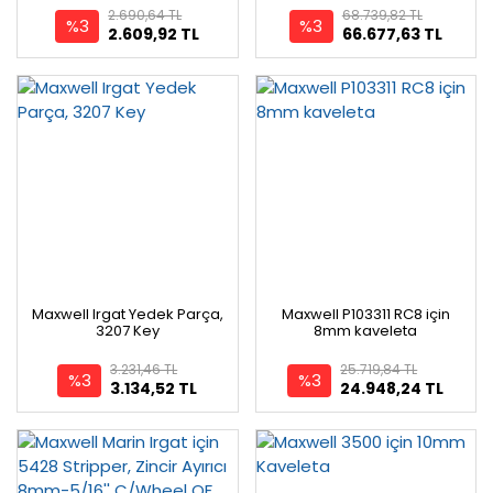
2.690,64 TL
68.739,82 TL
%3
%3
2.609,92 TL
66.677,63 TL
Maxwell Irgat Yedek Parça,
Maxwell P103311 RC8 için
3207 Key
8mm kaveleta
3.231,46 TL
25.719,84 TL
%3
%3
3.134,52 TL
24.948,24 TL