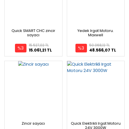
Quick SMART CHC zincir
Yedek Irgat Motoru.
sayacı
Maxwell
15.527,02 TL
50.068,12 TL
%3
%3
15.061,21 TL
48.566,07 TL
Zincir sayacı
Quick Elektrikli Irgat Motoru
24V 3000W