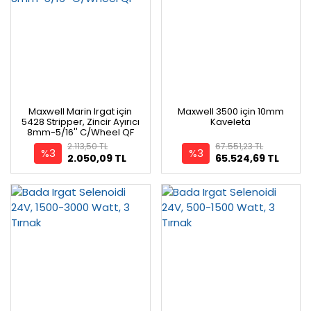
Maxwell Marin Irgat için
Maxwell 3500 için 10mm
5428 Stripper, Zincir Ayırıcı
Kaveleta
8mm-5/16'' C/Wheel QF
2.113,50 TL
67.551,23 TL
%3
%3
2.050,09 TL
65.524,69 TL