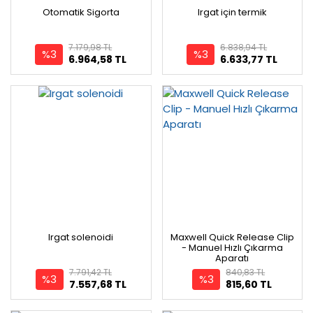
Otomatik Sigorta
Irgat için termik
7.179,98 TL
6.838,94 TL
%3
%3
6.964,58 TL
6.633,77 TL
Irgat solenoidi
Maxwell Quick Release Clip
- Manuel Hızlı Çıkarma
Aparatı
7.791,42 TL
840,83 TL
%3
%3
7.557,68 TL
815,60 TL