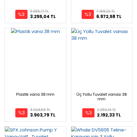
3.355,71 TL
7.188,23 TL
%3
%3
3.255,04 TL
6.972,58 TL
Plastik vana 38 mm
Üç Yollu Tuvalet vanası 38
mm
4.024,53 TL
2.260,14 TL
%3
%3
3.903,79 TL
2.192,33 TL