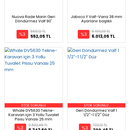
Nuova Rade Marin Geri
Jabsco Y Valf-Vana 38 mm
Döndürmez Valf 90'
Ayarlanır başlıklı
569,12 TL
6.199,03 TL
%3
%3
552,05 TL
6.013,05 TL
STOK SORUNUZ
STOK SORUNUZ
Whale DV5630 Tekne-
Geri Döndürmez Valf 1
Karavan için 3 Yollu Tuvalet
1/2''-1 1/2'' Düz
Pissu Vanası 25 mm
9.632,48 TL
722,12 TL
%3
%3
9.343,50 TL
700,46 TL