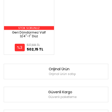
STOK SORUNUZ
Geri Döndürmez Valf
3/4''-1'' Düz
517,68 TL
%3
502,15 TL
Orijinal Ürün
Orijinal ürün satışı
Güvenli Kargo
Güvenli paketleme