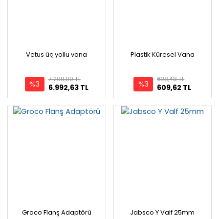
Vetus üç yollu vana
Plastik Küresel Vana
7.208,90 TL
628,48 TL
%3
%3
6.992,63 TL
609,62 TL
Groco Flanş Adaptörü
Jabsco Y Valf 25mm