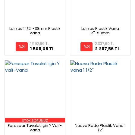
Lalizas 1 1/2''-38mm Plastik
Lalizas Plastik Vana
Vana
2''-50mm
1.552,66 TL
2.337,69 TL
%3
%3
1.506,08 TL
2.267,56 TL
STOK SORUNUZ
Forespar Tuvalet için Y Valf-
Nuova Rade Plastik Vana 1
Vana
1/2''