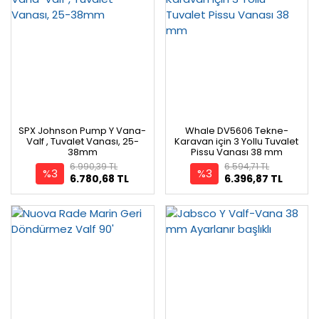
SPX Johnson Pump Y Vana-
Whale DV5606 Tekne-
Valf , Tuvalet Vanası, 25-
Karavan için 3 Yollu Tuvalet
38mm
Pissu Vanası 38 mm
6.990,39 TL
6.594,71 TL
%3
%3
6.780,68 TL
6.396,87 TL