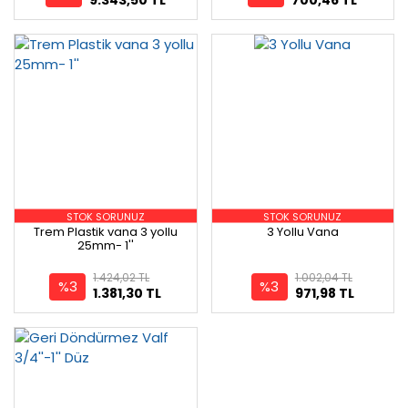
STOK SORUNUZ
STOK SORUNUZ
Trem Plastik vana 3 yollu
3 Yollu Vana
25mm- 1''
1.424,02 TL
1.002,04 TL
%3
%3
1.381,30 TL
971,98 TL