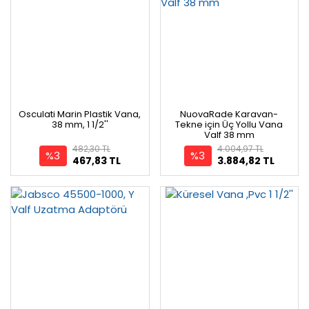
Osculati Marin Plastik Vana,
NuovaRade Karavan-
38 mm, 1 1/2''
Tekne için Üç Yollu Vana
Valf 38 mm
482,30 TL
4.004,97 TL
%3
%3
467,83 TL
3.884,82 TL