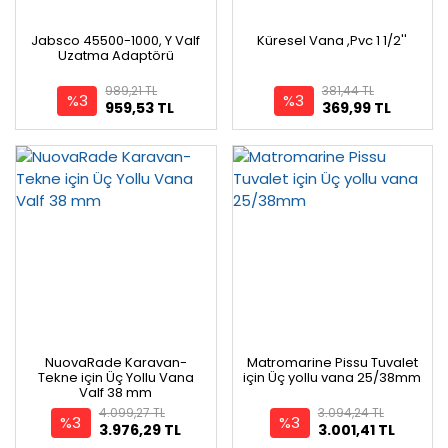
Jabsco 45500-1000, Y Valf
Küresel Vana ,Pvc 1 1/2''
Uzatma Adaptörü
989,21 TL
381,44 TL
%3
%3
959,53 TL
369,99 TL
NuovaRade Karavan-
Matromarine Pissu Tuvalet
Tekne için Üç Yollu Vana
için Üç yollu vana 25/38mm
Valf 38 mm
4.099,27 TL
3.094,24 TL
%3
%3
3.976,29 TL
3.001,41 TL