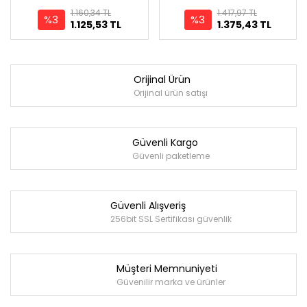
1.160,34 TL
1.417,97 TL
%3
%3
1.125,53 TL
1.375,43 TL
Orijinal Ürün
Orijinal ürün satışı
Güvenli Kargo
Güvenli paketleme
Güvenli Alışveriş
256bit SSL Sertifikası güvenlik
Müşteri Memnuniyeti
Güvenilir marka ve ürünler