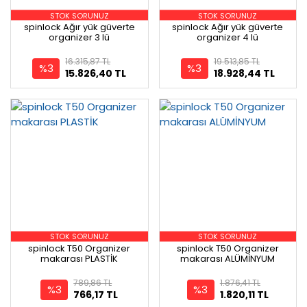
STOK SORUNUZ
STOK SORUNUZ
spinlock Ağır yük güverte
spinlock Ağır yük güverte
organizer 3 lü
organizer 4 lü
16.315,87 TL
19.513,85 TL
%3
%3
15.826,40 TL
18.928,44 TL
STOK SORUNUZ
STOK SORUNUZ
spinlock T50 Organizer
spinlock T50 Organizer
makarası PLASTİK
makarası ALÜMİNYUM
789,86 TL
1.876,41 TL
%3
%3
766,17 TL
1.820,11 TL