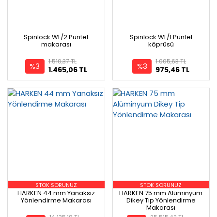
Spinlock WL/2 Puntel
Spinlock WL/1 Puntel
makarası
köprüsü
1.510,37 TL
1.005,63 TL
%3
%3
1.465,06 TL
975,46 TL
STOK SORUNUZ
STOK SORUNUZ
HARKEN 44 mm Yanaksız
HARKEN 75 mm Alüminyum
Yönlendirme Makarası
Dikey Tip Yönlendirme
Makarası