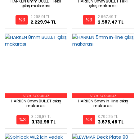
HARKEN 8mm BULLET Tekli
HARKEN 8mm BULLET Tekli
çıkış makarası
çıkış makarası
2.298,91 TL
2.667,49 TL
%3
%3
2.229,94 TL
2.587,47 TL
STOK SORUNUZ
STOK SORUNUZ
HARKEN 8mm BULLET çıkış
HARKEN 5mm In-line çıkış
makarası
makarası
3.229,87 TL
3.792,25 TL
%3
%3
3.132,98 TL
3.678,48 TL