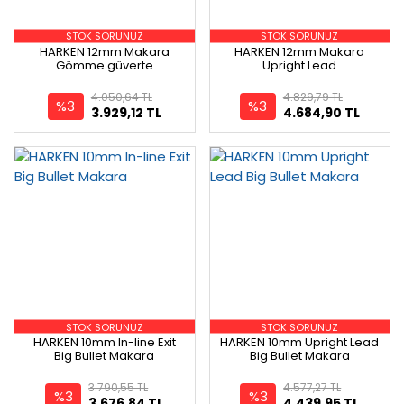
STOK SORUNUZ
STOK SORUNUZ
HARKEN 12mm Makara
HARKEN 12mm Makara
Gömme güverte
Upright Lead
4.050,64 TL
4.829,79 TL
%3
%3
3.929,12 TL
4.684,90 TL
STOK SORUNUZ
STOK SORUNUZ
HARKEN 10mm In-line Exit
HARKEN 10mm Upright Lead
Big Bullet Makara
Big Bullet Makara
3.790,55 TL
4.577,27 TL
%3
%3
3.676,84 TL
4.439,95 TL