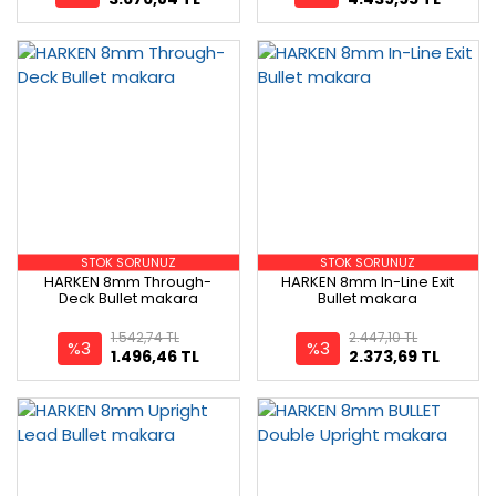
STOK SORUNUZ
STOK SORUNUZ
HARKEN 8mm Through-
HARKEN 8mm In-Line Exit
Deck Bullet makara
Bullet makara
1.542,74 TL
2.447,10 TL
%3
%3
1.496,46 TL
2.373,69 TL