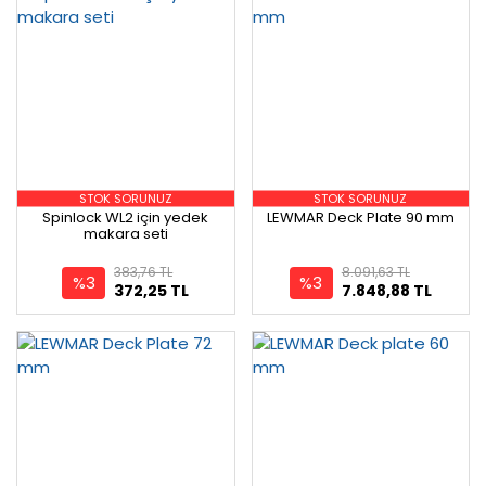
STOK SORUNUZ
STOK SORUNUZ
Spinlock WL2 için yedek
LEWMAR Deck Plate 90 mm
makara seti
383,76 TL
8.091,63 TL
%3
%3
372,25 TL
7.848,88 TL