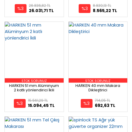
26.836,82 TL
8.830,13 TL
%3
%3
26.031,71 TL
8.565,22 TL
STOK SORUNUZ
STOK SORUNUZ
HARKEN 51 mm Alüminyum
HARKEN 40 mm Makara
2 katlı yönlendirici İkili
Dikleştirici
15.561,29 TL
714,05 TL
%3
%3
15.094,45 TL
692,63 TL