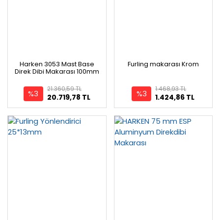
Harken 3053 Mast Base
Furling makarası Krom
Direk Dibi Makarası 100mm
21.360,59 TL
1.468,93 TL
%3
%3
20.719,78 TL
1.424,86 TL