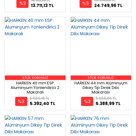
14.135,18 TL
25.515,42 TL
%3
%3
13.711,13 TL
24.749,96 TL
STOK SORUNUZ
STOK SORUNUZ
HARKEN 40 mm ESP
HARKEN 44 mm Alüminyum
Aluminyum Yönlendirici 2
Dikey Tip Direk Dibi
Makaralı
Makarası
5.559,18 TL
5.555,66 TL
%3
%3
5.392,40 TL
5.388,99 TL