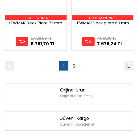
STOK SORUNUZ
STOK SORUNUZ
LEWMAR Deck Plate 72 mm
LEWMAR Deck plate 60 mm
5.929,58 TL
7.913,65 TL
%3
%3
5.751,70 TL
7.676,24 TL
1
2
Orijinal Ürün
Orijinal ürün satışı
Güvenli Kargo
Güvenli paketleme