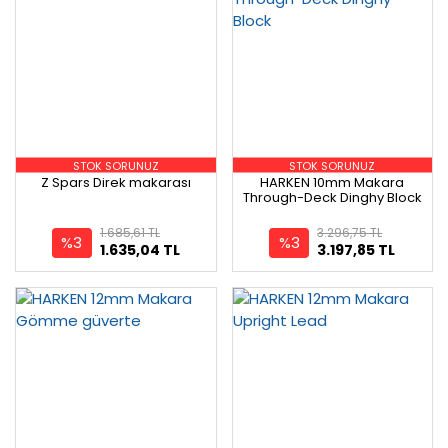
STOK SORUNUZ
STOK SORUNUZ
Z Spars Direk makarası
HARKEN 10mm Makara
Through-Deck Dinghy Block
1.685,61 TL
3.296,75 TL
%3
%3
1.635,04 TL
3.197,85 TL