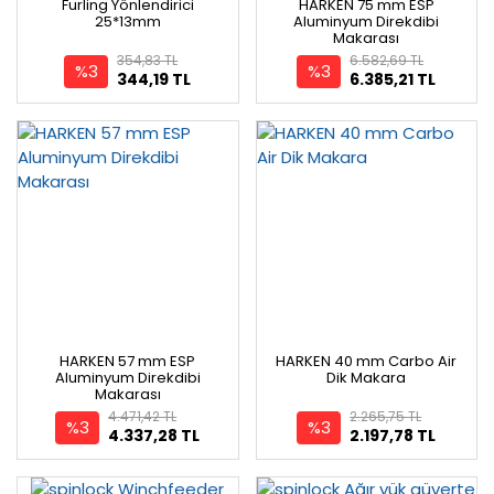
Furling Yönlendirici
HARKEN 75 mm ESP
25*13mm
Aluminyum Direkdibi
Makarası
354,83 TL
6.582,69 TL
%3
%3
344,19 TL
6.385,21 TL
HARKEN 57 mm ESP
HARKEN 40 mm Carbo Air
Aluminyum Direkdibi
Dik Makara
Makarası
4.471,42 TL
2.265,75 TL
%3
%3
4.337,28 TL
2.197,78 TL