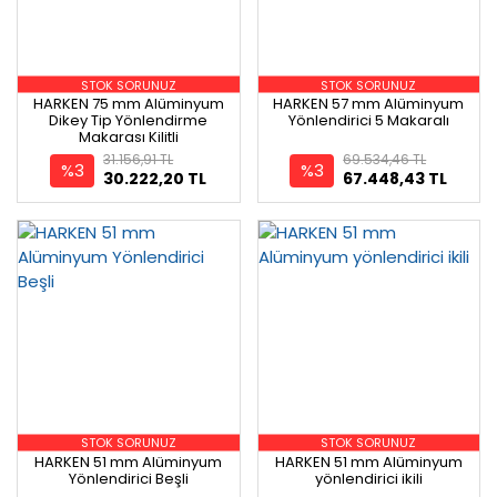
STOK SORUNUZ
STOK SORUNUZ
HARKEN 75 mm Alüminyum
HARKEN 57 mm Alüminyum
Dikey Tip Yönlendirme
Yönlendirici 5 Makaralı
Makarası Kilitli
31.156,91 TL
69.534,46 TL
%3
%3
30.222,20 TL
67.448,43 TL
STOK SORUNUZ
STOK SORUNUZ
HARKEN 51 mm Alüminyum
HARKEN 51 mm Alüminyum
Yönlendirici Beşli
yönlendirici ikili