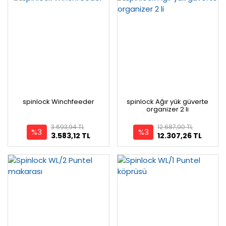
spinlock Winchfeeder
spinlock Ağır yük güverte
organizer 2 li
3.693,94 TL
12.687,90 TL
%3
%3
3.583,12 TL
12.307,26 TL