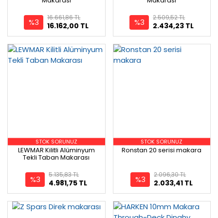
Makarası
Makarası
16.661,86 TL
2.509,52 TL
%3
%3
16.162,00 TL
2.434,23 TL
STOK SORUNUZ
STOK SORUNUZ
LEWMAR Kilitli Alüminyum
Ronstan 20 serisi makara
Tekli Taban Makarası
5.135,83 TL
2.096,30 TL
%3
%3
4.981,75 TL
2.033,41 TL