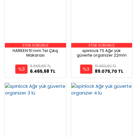
STOK SORUNUZ
STOK SORUNUZ
HARKEN 51 mm Tel Çıkış
spinlock TS Ağır yük
Makarası
güverte organizer 22mm
6.665,65 TL
91.830,62 TL
%3
%3
6.465,68 TL
89.075,70 TL