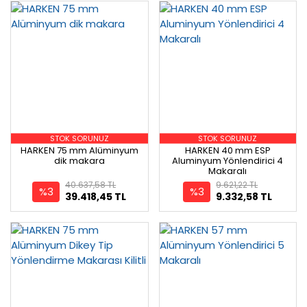
STOK SORUNUZ
STOK SORUNUZ
HARKEN 75 mm Alüminyum
HARKEN 40 mm ESP
dik makara
Aluminyum Yönlendirici 4
Makaralı
40.637,58 TL
9.621,22 TL
%3
%3
39.418,45 TL
9.332,58 TL