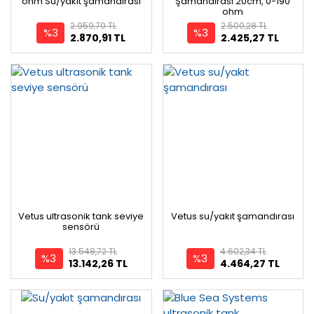
ohm Su/yakıt şamandırası
Şamandırası 20cm, 0-190
ohm
2.959,70 TL
2.500,28 TL
%3
%3
2.870,91 TL
2.425,27 TL
Vetus ultrasonik tank seviye
Vetus su/yakıt şamandırası
sensörü
13.548,72 TL
4.602,34 TL
%3
%3
13.142,26 TL
4.464,27 TL