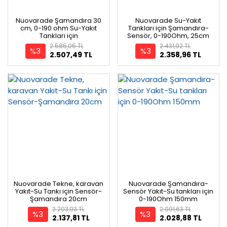
Nuovarade Şamandıra 30
Nuovarade Su-Yakıt
cm, 0-190 ohm Su-Yakıt
Tankları için Şamandıra-
Tankları için
Sensör, 0-190Ohm, 25cm
2.585,05 TL
2.431,92 TL
%3
%3
2.507,49 TL
2.358,96 TL
Nuovarade Tekne, karavan
Nuovarade Şamandıra-
Yakıt-Su Tankı için Sensör-
Sensör Yakıt-Su tankları için
Şamandıra 20cm
0-190Ohm 150mm
2.203,93 TL
2.091,63 TL
%3
%3
2.137,81 TL
2.028,88 TL