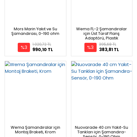
Mors Marin Yakıt ve Su
Wema FL-2 Şamandıralar
Şamandırası, 0-190 ohm
için Üst Taraf Flanş
Adaptörü, Plastik
1.020,72 TL
395,68 TL
%3
%3
990,10 TL
383,81 TL
Wema Şamandıralar için
Nuovarade 40 cm Yakıt-Su
Montaj Braketi, Krom
Tankları için Şamandıra-
Sensör, 0-190 Ohm