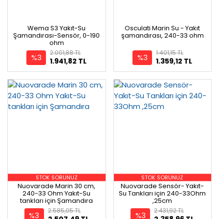
Wema S3 Yakıt-Su
Osculati Marin Su - Yakıt
Şamandırası-Sensör, 0-190
şamandırası, 240-33 ohm
ohm
2.001,88 TL
1.401,15 TL
%3
%3
1.941,82 TL
1.359,12 TL
STOK SORUNUZ
STOK SORUNUZ
Nuovarade Marin 30 cm,
Nuovarade Sensör- Yakıt-
240-33 Ohm Yakıt-Su
Su Tankları için 240-33Ohm
tankları için Şamandıra
,25cm
2.585,05 TL
2.431,92 TL
%3
%3
2.507,49 TL
2.358,96 TL