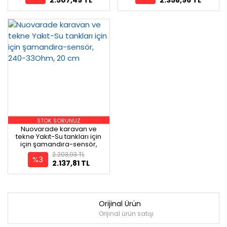
STOK SORUNUZ
Nuovarade karavan ve
tekne Yakıt-Su tankları için
için şamandıra-sensör,
240-33Ohm, 20 cm
2.203,93 TL
%3
2.137,81 TL
Orijinal Ürün
Orijinal ürün satışı