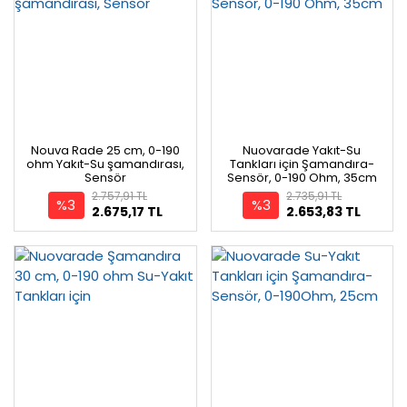
Nouva Rade 25 cm, 0-190
Nuovarade Yakıt-Su
ohm Yakıt-Su şamandırası,
Tankları için Şamandıra-
Sensör
Sensör, 0-190 Ohm, 35cm
2.757,91 TL
2.735,91 TL
%3
%3
2.675,17 TL
2.653,83 TL