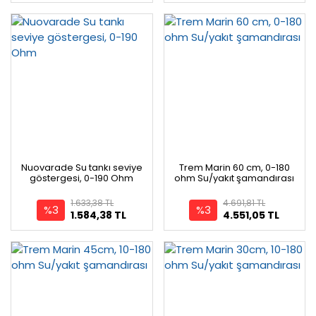
Nuovarade Su tankı seviye
Trem Marin 60 cm, 0-180
göstergesi, 0-190 Ohm
ohm Su/yakıt şamandırası
1.633,38 TL
4.691,81 TL
%3
%3
1.584,38 TL
4.551,05 TL