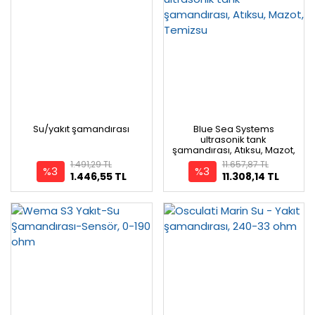
Su/yakıt şamandırası
Blue Sea Systems
ultrasonik tank
şamandırası, Atıksu, Mazot,
Temizsu
1.491,29 TL
11.657,87 TL
%3
%3
1.446,55 TL
11.308,14 TL