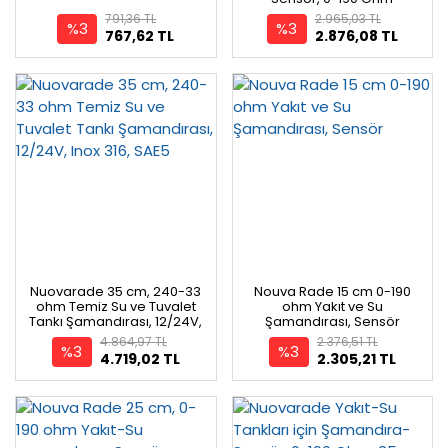
791,36 TL
2.965,03 TL
%3
%3
767,62 TL
2.876,08 TL
Nuovarade 35 cm, 240-33
Nouva Rade 15 cm 0-190
ohm Temiz Su ve Tuvalet
ohm Yakıt ve Su
Tankı Şamandırası, 12/24V,
Şamandırası, Sensör
Inox 316, SAE5
4.864,97 TL
2.376,51 TL
%3
%3
4.719,02 TL
2.305,21 TL