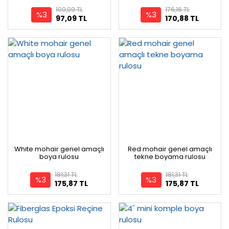
100,09 TL
176,16 TL
%3
%3
97,09 TL
170,88 TL
White mohair genel amaçlı
Red mohair genel amaçlı
boya rulosu
tekne boyama rulosu
181,31 TL
181,31 TL
%3
%3
175,87 TL
175,87 TL