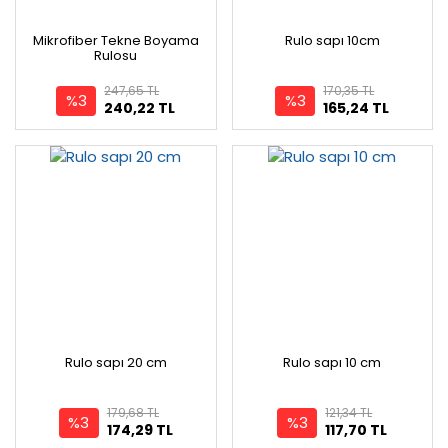
Mikrofiber Tekne Boyama
Rulo sapı 10cm
Rulosu
247,65 TL
170,35 TL
%3
%3
240,22 TL
165,24 TL
Rulo sapı 20 cm
Rulo sapı 10 cm
179,68 TL
121,34 TL
%3
%3
174,29 TL
117,70 TL