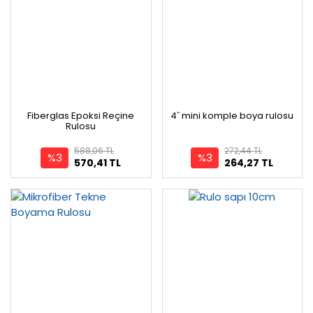
Fiberglas Epoksi Reçine
4˝ mini komple boya rulosu
Rulosu
588,06 TL
272,44 TL
%3
%3
570,41 TL
264,27 TL