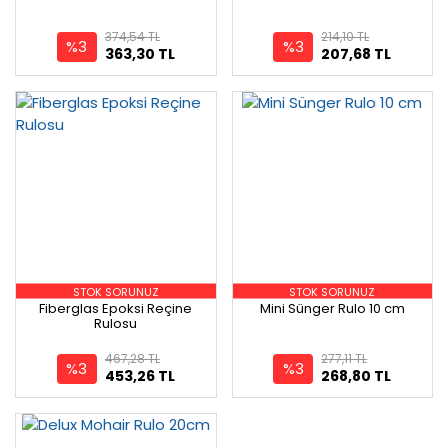
374,54 TL
214,10 TL
%3
%3
363,30 TL
207,68 TL
STOK SORUNUZ
STOK SORUNUZ
Fiberglas Epoksi Reçine
Mini Sünger Rulo 10 cm
Rulosu
467,28 TL
277,11 TL
%3
%3
453,26 TL
268,80 TL