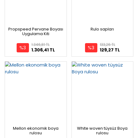
Propspeed Pervane Boyası
Rulo sapları
Uygulama Kiti
1.346,81 TL
133,26 TL
%3
%3
1.306,41 TL
129,27 TL
Mellon ekonomik boya
White woven tüysüz Boya
rulosu
rulosu