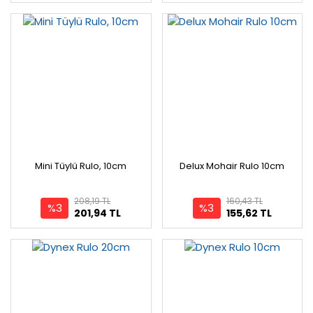
Mini Tüylü Rulo, 10cm
Delux Mohair Rulo 10cm
208,19 TL
160,43 TL
%3
%3
201,94 TL
155,62 TL