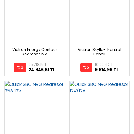
Victron Energy Centaur
Victron Skylla-i Kontrol
Redresör 12V
Paneli
25.718,15 TL
10.221,62 TL
%3
%3
24.946,61 TL
9.914,98 TL