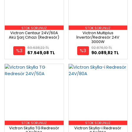
STOK SORUNUZ
STOK SORUNUZ
Victron Centaur 24V/60A
Victron Multiplus
Akü Şarj Cihazı (Redresör)
İnvertör/Redresör 24V
3000W
69.638,22 TL
92.876,10 TL
%3
%3
67.549,08 TL
90.089,82 TL
STOK SORUNUZ
STOK SORUNUZ
Victron Skylla TG Redresör
Victron Skylla-i Redresör