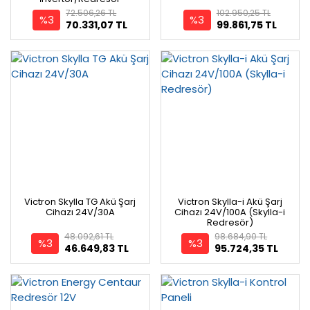
72.506,26 TL
102.950,25 TL
%3
%3
70.331,07 TL
99.861,75 TL
Victron Skylla TG Akü Şarj
Victron Skylla-i Akü Şarj
Cihazı 24V/30A
Cihazı 24V/100A (Skylla-i
Redresör)
48.092,61 TL
98.684,90 TL
%3
%3
46.649,83 TL
95.724,35 TL