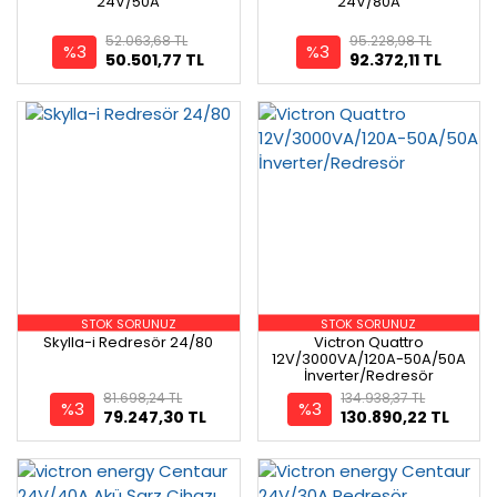
24V/50A
24V/80A
52.063,68 TL
95.228,98 TL
%3
%3
50.501,77 TL
92.372,11 TL
STOK SORUNUZ
STOK SORUNUZ
Skylla-i Redresör 24/80
Victron Quattro
12V/3000VA/120A-50A/50A
İnverter/Redresör
81.698,24 TL
134.938,37 TL
%3
%3
79.247,30 TL
130.890,22 TL