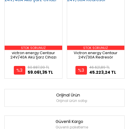
STOK SORUNUZ
STOK SORUNUZ
victron energy Centaur
Victron energy Centaur
24V/40A Akü Şarz Cihazı
24V/30A Redresör
60.887,99 TL
46.621,89 TL
%3
%3
59.061,35 TL
45.223,24 TL
Orijinal Ürün
Orijinal ürün satışı
Güvenli Kargo
Güvenli paketleme