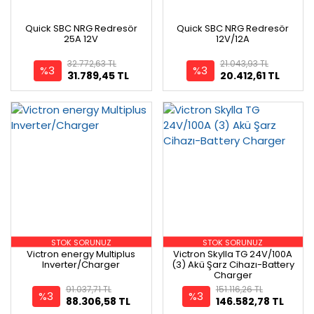
Quick SBC NRG Redresör
Quick SBC NRG Redresör
25A 12V
12V/12A
32.772,63 TL
21.043,93 TL
%3
%3
31.789,45 TL
20.412,61 TL
STOK SORUNUZ
STOK SORUNUZ
Victron energy Multiplus
Victron Skylla TG 24V/100A
Inverter/Charger
(3) Akü Şarz Cihazı-Battery
Charger
91.037,71 TL
151.116,26 TL
%3
%3
88.306,58 TL
146.582,78 TL