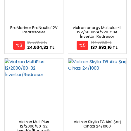
ProMariner ProNautic 12V
victron energy Multıplus-II
Redresörler
12V/5000VA/220-50A
İnvertör, Redresör
25.293,12 TL
144.939,11 TL
%3
%5
24.534,32 TL
137.692,16 TL
Victron MultiPlus
Victron Skylla TG Akü Şarj
12/2000/80-32
Cihazı 24/1000
İnvertör/Redresör