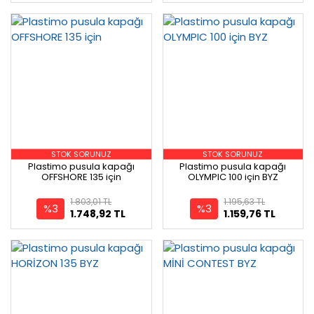
STOK SORUNUZ
STOK SORUNUZ
Plastimo pusula kapağı
Plastimo pusula kapağı
OFFSHORE 135 için
OLYMPIC 100 için BYZ
1.803,01 TL
1.195,63 TL
%3
%3
1.748,92 TL
1.159,76 TL