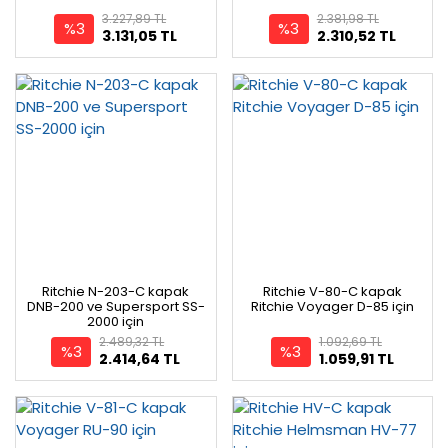
3.227,89 TL
2.381,98 TL
%3
%3
3.131,05 TL
2.310,52 TL
Ritchie N-203-C kapak
Ritchie V-80-C kapak
DNB-200 ve Supersport SS-
Ritchie Voyager D-85 için
2000 için
2.489,32 TL
1.092,69 TL
%3
%3
2.414,64 TL
1.059,91 TL