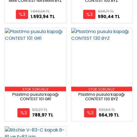
MİNİ CONTEST NAVMAN BYZ
CONTEST 100 BYZ
1.643,24 TL
608,71 TL
%3
%3
1.593,94 TL
590,44 TL
STOK SORUNUZ
STOK SORUNUZ
Plastimo pusula kapağı
Plastimo pusula kapağı
CONTEST 101 GRİ
CONTEST 130 BYZ
813,37 TL
581,64 TL
%3
%3
788,97 TL
564,19 TL