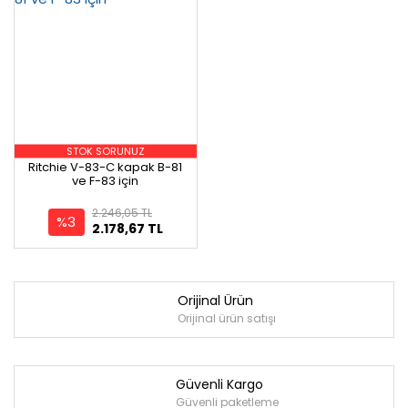
STOK SORUNUZ
Ritchie V-83-C kapak B-81
ve F-83 için
2.246,05 TL
%3
2.178,67 TL
Orijinal Ürün
Orijinal ürün satışı
Güvenli Kargo
Güvenli paketleme