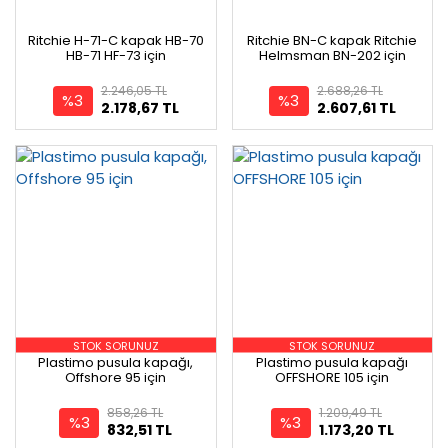
Ritchie H-71-C kapak HB-70
Ritchie BN-C kapak Ritchie
HB-71 HF-73 için
Helmsman BN-202 için
2.246,05 TL
2.688,26 TL
%3
%3
2.178,67 TL
2.607,61 TL
STOK SORUNUZ
STOK SORUNUZ
Plastimo pusula kapağı,
Plastimo pusula kapağı
Offshore 95 için
OFFSHORE 105 için
858,26 TL
1.209,49 TL
%3
%3
832,51 TL
1.173,20 TL