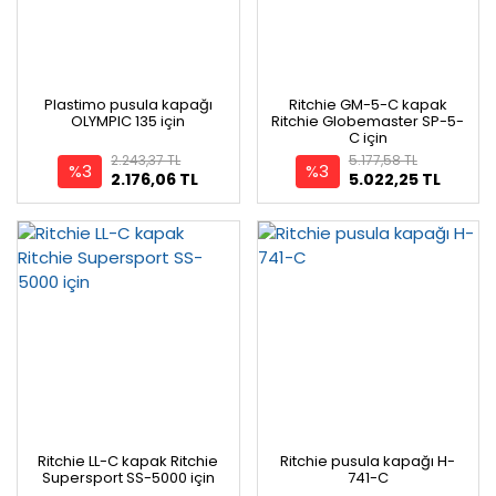
Plastimo pusula kapağı
Ritchie GM-5-C kapak
OLYMPIC 135 için
Ritchie Globemaster SP-5-
C için
2.243,37 TL
5.177,58 TL
%3
%3
2.176,06 TL
5.022,25 TL
Ritchie LL-C kapak Ritchie
Ritchie pusula kapağı H-
Supersport SS-5000 için
741-C