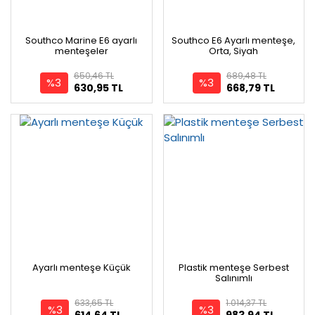
Southco Marine E6 ayarlı
Southco E6 Ayarlı menteşe,
menteşeler
Orta, Siyah
650,46 TL
689,48 TL
%3
%3
630,95 TL
668,79 TL
Ayarlı menteşe Küçük
Plastik menteşe Serbest
Salınımlı
633,65 TL
1.014,37 TL
%3
%3
614,64 TL
983,94 TL