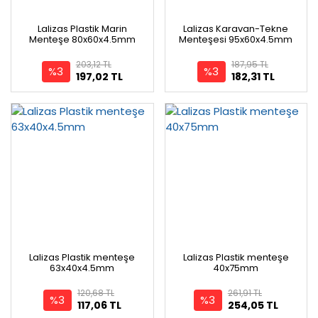
Lalizas Plastik Marin
Lalizas Karavan-Tekne
Menteşe 80x60x4.5mm
Menteşesi 95x60x4.5mm
203,12 TL
187,95 TL
%3
%3
197,02 TL
182,31 TL
Lalizas Plastik menteşe
Lalizas Plastik menteşe
63x40x4.5mm
40x75mm
120,68 TL
261,91 TL
%3
%3
117,06 TL
254,05 TL