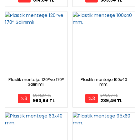
Plastik menteşe 120°ve 170°
Plastik menteşe 100x40
Salınımlı
mm.
1.014,37 TL
246,87 TL
%3
%3
983,94 TL
239,46 TL