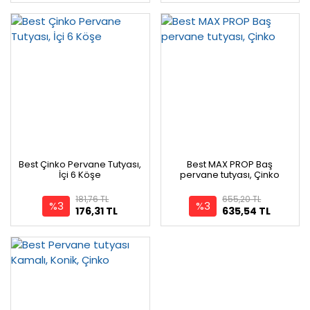
Best Çinko Pervane Tutyası,
Best MAX PROP Baş
İçi 6 Köşe
pervane tutyası, Çinko
181,76 TL
655,20 TL
%3
%3
176,31 TL
635,54 TL