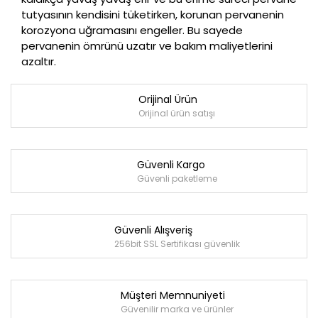
tutyasının kendisini tüketirken, korunan pervanenin
korozyona uğramasını engeller. Bu sayede
pervanenin ömrünü uzatır ve bakım maliyetlerini
azaltır.
Orijinal Ürün
Orijinal ürün satışı
Güvenli Kargo
Güvenli paketleme
Güvenli Alışveriş
256bit SSL Sertifikası güvenlik
Müşteri Memnuniyeti
Güvenilir marka ve ürünler