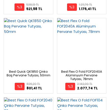
538,13 TL
1.211,76 TL
%3
%3
521,98 TL
1.175,41 TL
Best Quick QK1850 Çinko
Best Flex O Fold FOF2040A
Baş Pervane Tutyası, 50mm
Alüminyum Pervane
Tutyası, 78mm
826,20 TL
2.142,00 TL
%3
%3
801,41 TL
2.077,74 TL