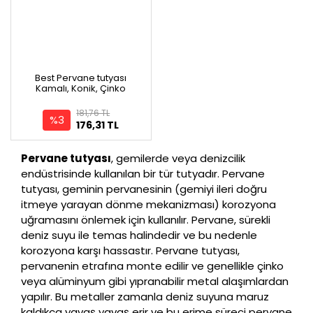
Best Pervane tutyası
Kamalı, Konik, Çinko
181,76 TL
%3
176,31 TL
Pervane tutyası
, gemilerde veya denizcilik
endüstrisinde kullanılan bir tür tutyadır. Pervane
tutyası, geminin pervanesinin (gemiyi ileri doğru
itmeye yarayan dönme mekanizması) korozyona
uğramasını önlemek için kullanılır. Pervane, sürekli
deniz suyu ile temas halindedir ve bu nedenle
korozyona karşı hassastır. Pervane tutyası,
pervanenin etrafına monte edilir ve genellikle çinko
veya alüminyum gibi yıpranabilir metal alaşımlardan
yapılır. Bu metaller zamanla deniz suyuna maruz
kaldıkça yavaş yavaş erir ve bu erime süreci pervane