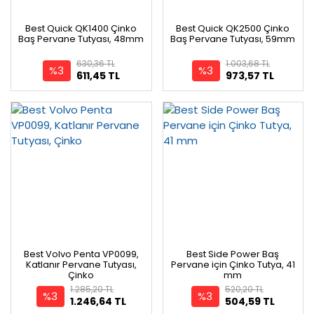
Best Quick QK1400 Çinko
Best Quick QK2500 Çinko
Baş Pervane Tutyası, 48mm
Baş Pervane Tutyası, 59mm
630,36 TL
1.003,68 TL
%3
%3
611,45 TL
973,57 TL
Best Volvo Penta VP0099,
Best Side Power Baş
Katlanır Pervane Tutyası,
Pervane için Çinko Tutya, 41
Çinko
mm
1.285,20 TL
520,20 TL
%3
%3
1.246,64 TL
504,59 TL