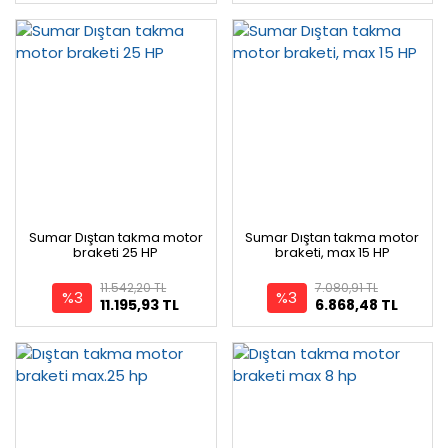
Sumar Dıştan takma motor
Sumar Dıştan takma motor
braketi 25 HP
braketi, max 15 HP
11.542,20 TL
7.080,91 TL
%3
%3
11.195,93 TL
6.868,48 TL