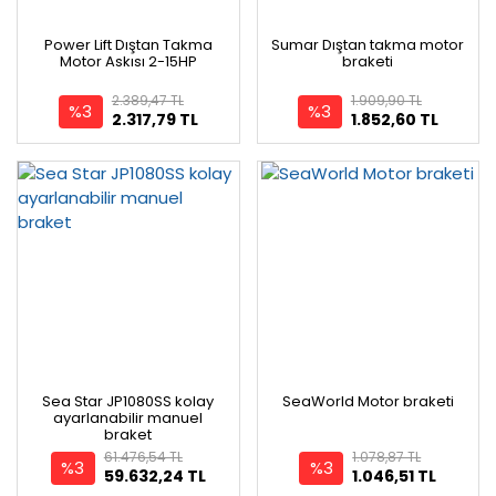
Power Lift Dıştan Takma
Sumar Dıştan takma motor
Motor Askısı 2-15HP
braketi
2.389,47 TL
1.909,90 TL
%3
%3
2.317,79 TL
1.852,60 TL
Sea Star JP1080SS kolay
SeaWorld Motor braketi
ayarlanabilir manuel
braket
61.476,54 TL
1.078,87 TL
%3
%3
59.632,24 TL
1.046,51 TL