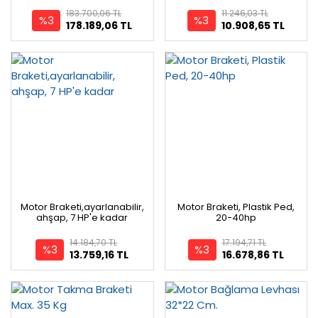
183.700,06 TL
11.246,03 TL
%3
%3
178.189,06 TL
10.908,65 TL
Motor Braketi,ayarlanabilir,
Motor Braketi, Plastik Ped,
ahşap, 7 HP'e kadar
20-40hp
14.184,70 TL
17.194,71 TL
%3
%3
13.759,16 TL
16.678,86 TL