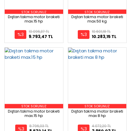
STOK SORUNUZ
STOK SORUNUZ
Dıştan takma motor braketi
Dıştan takma motor braketi
max.15 hp
max.50 kg
10.096,37 TL
10.601,18 TL
%3
%3
9.793,47 TL
10.283,15 TL
STOK SORUNUZ
STOK SORUNUZ
Dıştan takma motor braketi
Dıştan takma motor braketi
max.15 hp
max 8 hp
8.796,03 TL
4.072,20 TL
%3
%3
8.532,14 TL
3.950,03 TL