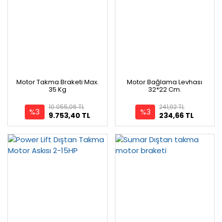
Motor Takma Braketi Max.
Motor Bağlama Levhası
35 Kg
32*22 Cm.
10.055,06 TL
241,92 TL
%3
%3
9.753,40 TL
234,66 TL