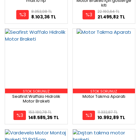
max.10 hp
Motor Braketi için gösterge
kiti
8.353,98 TL
22.160,64 TL
%3
%3
8.103,36 TL
21.495,82 TL
STOK SORUNUZ
STOK SORUNUZ
Seafirst Waffalo Hidrolik
Motor Takma Aparatı
Motor Braketi
153.180,78 TL
11.332,87 TL
%3
%3
148.585,35 TL
10.992,89 TL