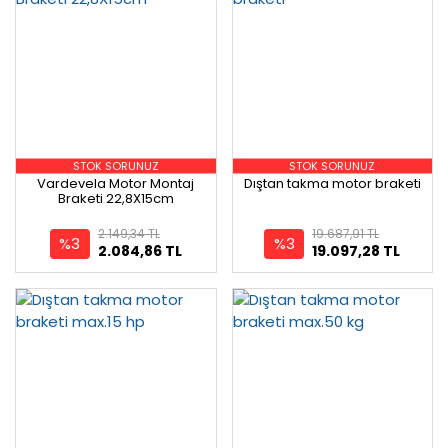
STOK SORUNUZ
STOK SORUNUZ
Vardevela Motor Montaj
Dıştan takma motor braketi
Braketi 22,8X15cm
2.149,34 TL
19.687,91 TL
%3
%3
2.084,86 TL
19.097,28 TL