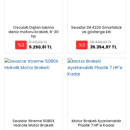
Osculati Dıştan takma
Seastar DK4220 Smartstick
deniz motoru braketi, 8-30
ve gösterge kiti
hp
5.413,00 TL
36.448,43 TL
%3
%3
5.250,61 TL
35.354,97 TL
Seastar Xtreme 5080X
Motor Braketi Ayarlanabilir
Hidrolik Motor Braketi
Plastik 7 HP'e Kadar