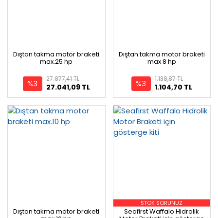
Dıştan takma motor braketi
Dıştan takma motor braketi
max.25 hp
max 8 hp
27.877,41 TL
1.138,87 TL
%3
%3
27.041,09 TL
1.104,70 TL
STOK SORUNUZ
Dıştan takma motor braketi
Seafirst Waffalo Hidrolik