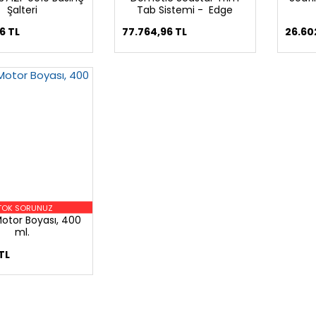
Şalteri
Tab Sistemi - Edge
Mount
6 TL
77.764,96 TL
26.60
TOK SORUNUZ
otor Boyası, 400
ml.
TL