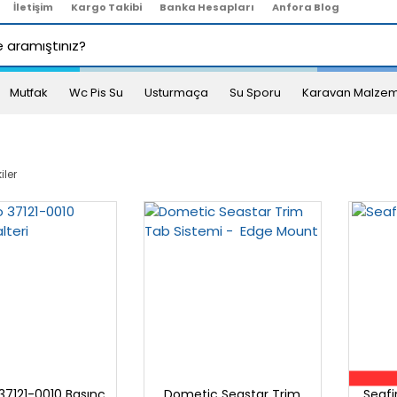
İletişim
Kargo Takibi
Banka Hesapları
Anfora Blog
Mutfak
Wc Pis Su
Usturmaça
Su Sporu
Karavan Malzem
iler
37121-0010 Basınç
Dometic Seastar Trim
Seafi