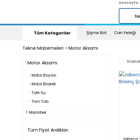
Anasayfa
Şişme Bot
Can Yeleği
Tüm Kategoriler
Tekne Malzemeleri
Motor Aksamı
Stoktak
Motor Aksamı
Motor Boyası
Motor Braketi
Tatlı Su
Trim Tab
Marintek
Tüm Fiyat Aralıkları
Jabsco 