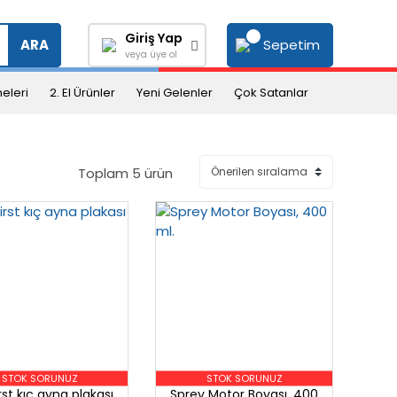
Giriş Yap
Sepetim
ARA
veya üye ol
eleri
2. El Ürünler
Yeni Gelenler
Çok Satanlar
Toplam 5 ürün
STOK SORUNUZ
STOK SORUNUZ
rst kıç ayna plakası
Sprey Motor Boyası, 400