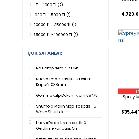
1 TL - 1000 TL (2)
4.720,0
1000 TL - 5000 TL (1)
20000 TL - 35000 TL (1)
75000 TL - 100000 TL (1)
ÇOK SATANLAR
No Damp Nem Alıcı set
Nuova Rade Plastik Su Dolum
Kapağı Ø38mm
S
Gömme kulp Döküm krom 55*75
Sprey M
Shurhold Marin Mop-Paspas 115
835,44 
Wave Shur Lok
NuovaRade Şişme bot örtü
Gerdirme kancası, Gri