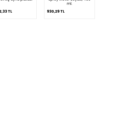
ml.
2,33 TL
930,29 TL