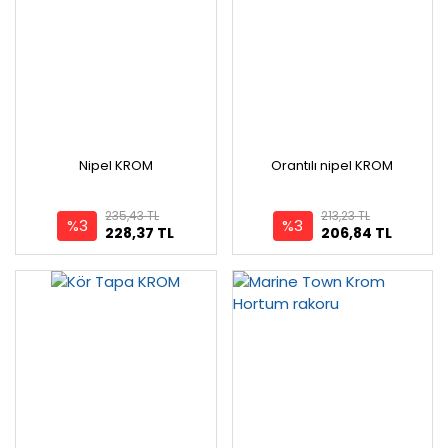
Nipel KROM
Orantılı nipel KROM
235,43 TL
213,23 TL
%3
%3
228,37 TL
206,84 TL