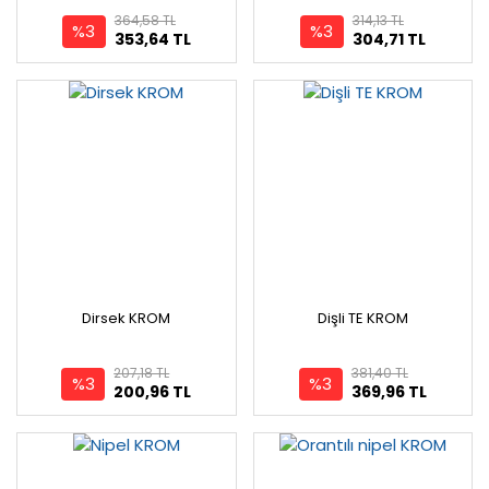
364,58 TL
314,13 TL
%3
%3
353,64 TL
304,71 TL
Dirsek KROM
Dişli TE KROM
207,18 TL
381,40 TL
%3
%3
200,96 TL
369,96 TL