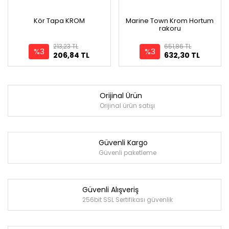
Kör Tapa KROM
Marine Town Krom Hortum
rakoru
213,23 TL
651,86 TL
%3
%3
206,84 TL
632,30 TL
Orijinal Ürün
Orijinal ürün satışı
Güvenli Kargo
Güvenli paketleme
Güvenli Alışveriş
256bit SSL Sertifikası güvenlik