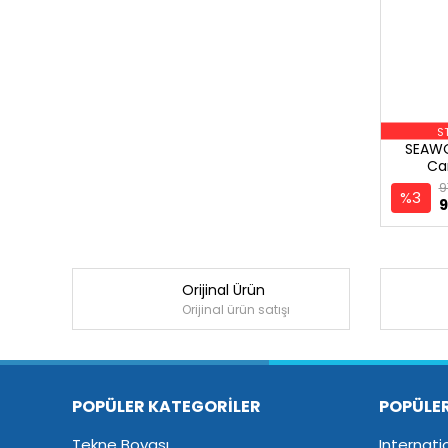
S
SEAWO
Can
9
%3
9
Orijinal Ürün
Orijinal ürün satışı
POPÜLER KATEGORİLER
POPÜLE
Tekne Boyası
Internati