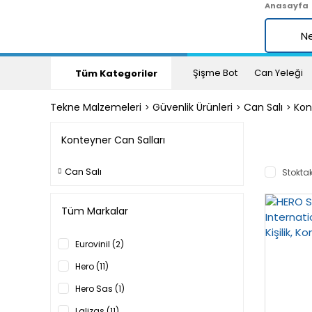
Anasayfa
Şişme Bot
Can Yeleği
Tüm Kategoriler
Tekne Malzemeleri
Güvenlik Ürünleri
Can Salı
Kon
Konteyner Can Salları
Can Salı
Stoktak
Tüm Markalar
Eurovinil (2)
Hero (11)
Hero Sas (1)
Lalizas (11)