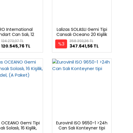
RO International
Lalizas SOLASLI Gemi Tipi
ndart Can Salı, 12
Cansalı Oceano 20 Kişilik
işilik, Konteyner
(A)
124.273,97 TL
358.393,36 TL
%3
120.545,76 TL
347.641,56 TL
as OCEANO Gemi Tipi
Eurovinil ISO 9650-1 >24h
ı Solaslı, 16 Kişilik,
Can Salı Konteyner tipi