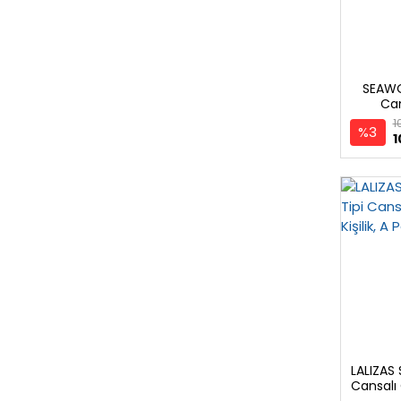
SEAWO
Can
1
%3
1
LALIZAS
Cansalı 