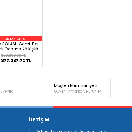
STOK SORUNUZ
as SOLASLI Gemi Tipi
lı Oceano 25 Kişilik
(A)
388.698,68 TL
377.037,72 TL
Müşteri Memnuniyeti
güvenlik
Güvenilir marka ve ürünler
İLETİŞİM
Adres : Esentepe mah. Milangaz cad.