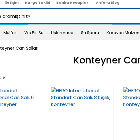
İletişim
Kargo Takibi
Banka Hesapları
Anfora Blog
Mutfak
Wc Pis Su
Usturmaça
Su Sporu
Karavan Malzem
teyner Can Salları
Konteyner Can
iler