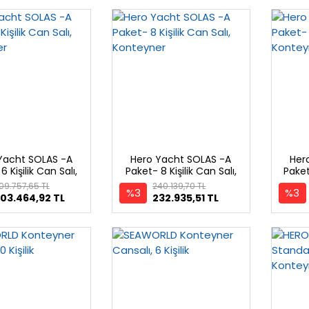
Yacht SOLAS -A
Hero Yacht SOLAS -A
Her
6 Kişilik Can Salı,
Paket- 8 Kişilik Can Salı,
Paket-
Konteyner
Konteyner
09.757,65 TL
240.139,70 TL
%3
%3
03.464,92 TL
232.935,51 TL