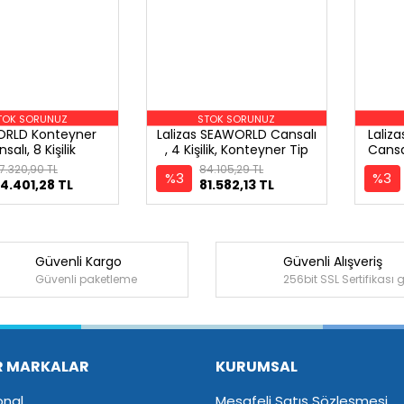
TOK SORUNUZ
STOK SORUNUZ
RLD Konteyner
Lalizas SEAWORLD Cansalı
Laliz
salı, 8 Kişilik
, 4 Kişilik, Konteyner Tip
Cansa
7.320,90 TL
84.105,29 TL
%3
%3
4.401,28 TL
81.582,13 TL
Güvenli Kargo
Güvenli Alışveriş
Güvenli paketleme
256bit SSL Sertifikası 
R MARKALAR
KURUMSAL
onal
Mesafeli Satış Sözleşmesi