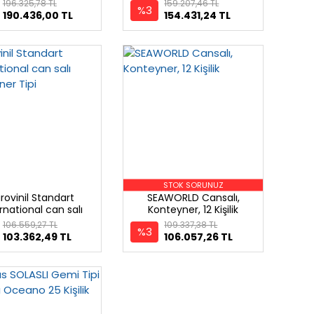
 Model, (A Paket)
196.325,78 TL
159.207,46 TL
%3
190.436,00 TL
154.431,24 TL
STOK SORUNUZ
rovinil Standart
SEAWORLD Cansalı,
rnational can salı
Konteyner, 12 Kişilik
Konteyner Tipi
106.559,27 TL
109.337,38 TL
%3
103.362,49 TL
106.057,26 TL