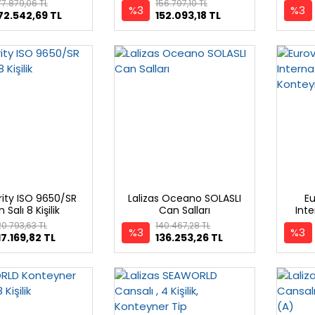
A Pack
Düz-Flat Model
Düz
77.879,06 TL
156.797,10 TL
%3
%3
72.542,69 TL
152.093,18 TL
ity ISO 9650/SR
Lalizas Oceano SOLASLI
Eu
 Salı 8 Kişilik
Can Salları
Inte
20.793,63 TL
140.467,28 TL
%3
%3
17.169,82 TL
136.253,26 TL