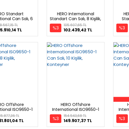
RO Standart
HERO International
HE
tional Can Salı, 6
Standart Can Salı, 8 Kişilik,
Sta
ilik, Konteyner
Konteyner
K
8.567,15 TL
105.607,65 TL
%3
%3
5.910,14 TL
102.439,42 TL
RO Offshore
HERO Offshore
tional ISO9650-1
International ISO9650-1
Inter
Salı, 8 Kişilik,
Can Salı, 10 Kişilik,
Ca
35.877,36 TL
154.543,68 TL
%3
%3
Konteyner
Konteyner
31.801,04 TL
149.907,37 TL