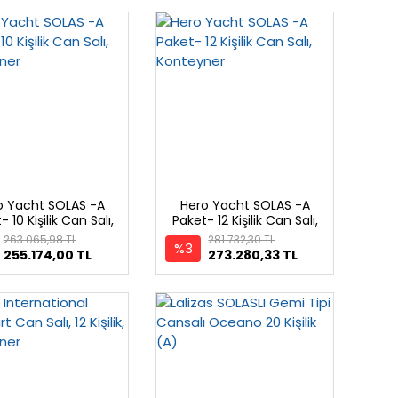
o Yacht SOLAS -A
Hero Yacht SOLAS -A
 10 Kişilik Can Salı,
Paket- 12 Kişilik Can Salı,
Konteyner
Konteyner
263.065,98 TL
281.732,30 TL
%3
255.174,00 TL
273.280,33 TL