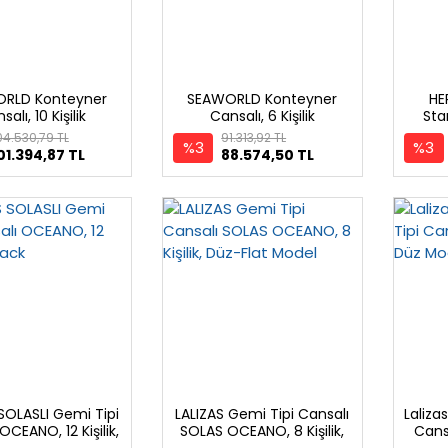
RLD Konteyner
SEAWORLD Konteyner
HE
salı, 10 Kişilik
Cansalı, 6 Kişilik
Sta
K
04.530,79 TL
91.313,92 TL
%3
%3
01.394,87 TL
88.574,50 TL
 SOLASLI Gemi Tipi
LALIZAS Gemi Tipi Cansalı
Laliz
OCEANO, 12 Kişilik,
SOLAS OCEANO, 8 Kişilik,
Cansal