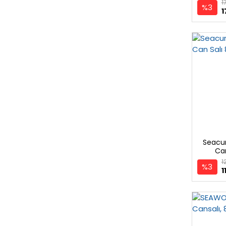
1
%3
1
Seacur
Can
1
%3
1