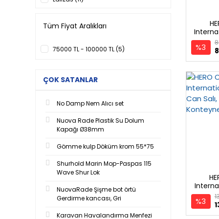
Seacurity (2)
HE
Tüm Fiyat Aralıkları
Interna
Kiş
8
%3
75000 TL - 100000 TL (5)
8
ÇOK SATANLAR
No Damp Nem Alıcı set
Nuova Rade Plastik Su Dolum
Kapağı Ø38mm
Gömme kulp Döküm krom 55*75
Shurhold Marin Mop-Paspas 115
Wave Shur Lok
HE
Interna
NuovaRade Şişme bot örtü
Can 
1
Gerdirme kancası, Gri
%3
1
Karavan Havalandırma Menfezi