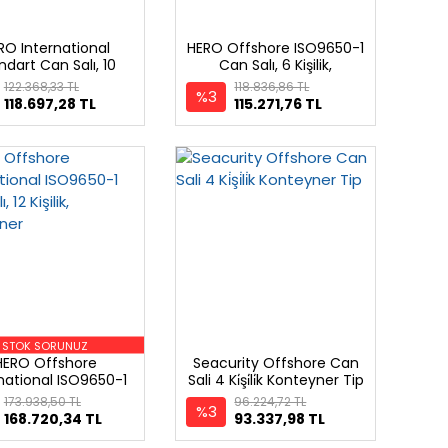
RO International
HERO Offshore ISO9650-1
ndart Can Salı, 10
Can Salı, 6 Kişilik,
işilik, Konteyner
Konteyner
122.368,33 TL
118.836,86 TL
%3
118.697,28 TL
115.271,76 TL
STOK SORUNUZ
HERO Offshore
Seacurity Offshore Can
national ISO9650-1
Sali 4 Ki̇şi̇li̇k Konteyner Tip
n Salı, 12 Kişilik,
173.938,50 TL
96.224,72 TL
%3
Konteyner
168.720,34 TL
93.337,98 TL