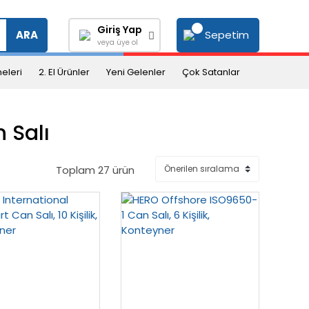
Giriş Yap
Sepetim
ARA
veya üye ol
eleri
2. El Ürünler
Yeni Gelenler
Çok Satanlar
 Salı
Toplam 27 ürün