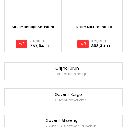
Kilitli Menteşe Anahtarlı
Krom Kilitli menteşe
781,08 TL
379,69 TL
%3
%3
757,64 TL
368,30 TL
Orijinal Ürün
Orijinal ürün satışı
Güvenli Kargo
Güvenli paketleme
Güvenli Alışveriş
256bit SSL Sertifikası güvenlik