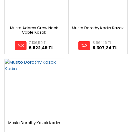
Musto Adams Crew Neck
Musto Dorothy Kadın Kazak
Cable Kazak
7.136,59 TL
8.564,16 TL
%3
%3
6.922,49 TL
8.307,24 TL
Musto Dorothy Kazak Kadın