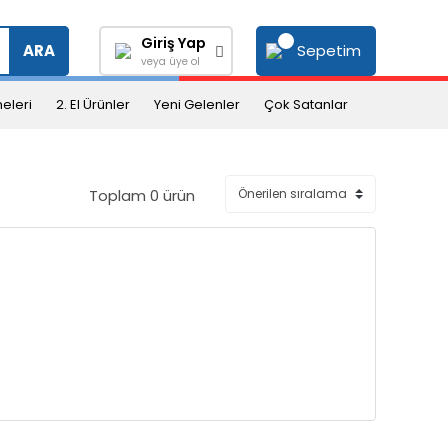
Giriş Yap
Sepetim
ARA
veya üye ol
eleri
2. El Ürünler
Yeni Gelenler
Çok Satanlar
Toplam 0 ürün