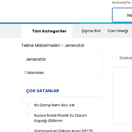
Anasayfa
Şişme Bot
Can Yeleği
Tüm Kategoriler
Tekne Malzemeleri
Jeneratör
Stoktak
Jeneratör
Marintek
ÇOK SATANLAR
No Damp Nem Alıcı set
Nuova Rade Plastik Su Dolum
Kapağı Ø38mm
Gömme kulp Döküm krom 55*75