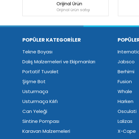
Orijinal Ürün
Orijinal ürün satışı
POPÜLER KATEGORİLER
POPÜLE
Tekne Boyası
Internati
Dalış Malzemeleri ve Ekipmanları
Jabsco
Portatif Tuvalet
Berhimi
Şişme Bot
Fusion
Usturmaça
Whale
Usturmaça Kılıfı
Harken
Can Yeleği
Osculati
Sintine Pompası
Lalizas
Karavan Malzemeleri
X-Cape