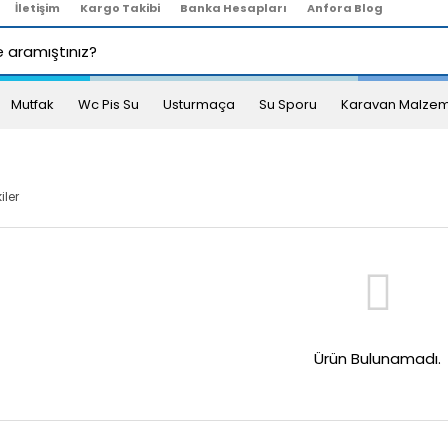
İletişim
Kargo Takibi
Banka Hesapları
Anfora Blog
Mutfak
Wc Pis Su
Usturmaça
Su Sporu
Karavan Malzem
iler
Ürün Bulunamadı.