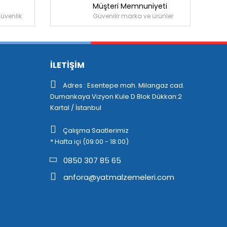
Müşteri Memnuniyeti
güvenlik
Güvenilir marka ve ürünler
İLETİŞİM
Adres : Esentepe mah. Milangaz cad.
Dumankaya Vizyon Kule D Blok Dükkan:2
Kartal / İstanbul
Çalışma Saatlerimiz
* Hafta içi (09:00 - 18:00)
0850 307 85 65
anfora@yatmalzemeleri.com