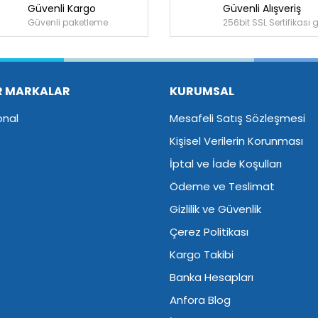
Güvenli Kargo
Güvenli Alışveriş
Güvenli paketleme
256bit SSL Sertifikası 
R MARKALAR
KURUMSAL
onal
Mesafeli Satış Sözleşmesi
Kişisel Verilerin Korunması
İptal ve İade Koşulları
Ödeme ve Teslimat
Gizlilik ve Güvenlik
Çerez Politikası
Kargo Takibi
Banka Hesapları
Anfora Blog