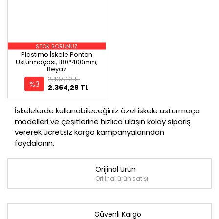
STOK SORUNUZ
Plastimo İskele Ponton
Usturmaçası, 180*400mm,
Beyaz
2.437,40 TL
%3
2.364,28 TL
İskelelerde kullanabileceğiniz özel iskele usturmaça
modelleri ve çeşitlerine hızlıca ulaşın kolay sipariş
vererek ücretsiz kargo kampanyalarından
faydalanın.
Orijinal Ürün
Orijinal ürün satışı
Güvenli Kargo