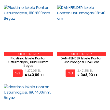
STOK SORUNUZ
STOK SORUNUZ
Plastimo İskele Ponton
DAN-FENDER İskele Ponton
Usturmaçası, 180*800mm
Usturmaçası 18*40 cm
Beyaz
4.272,05 TL
2.421,58 TL
%3
%3
4.143,89 TL
2.348,93 TL