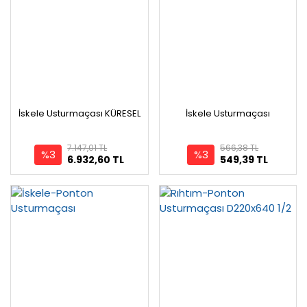
İskele Usturmaçası KÜRESEL
İskele Usturmaçası
7.147,01 TL
566,38 TL
%3
%3
6.932,60 TL
549,39 TL