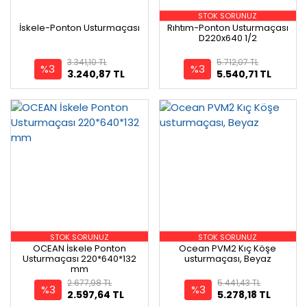
STOK SORUNUZ
İskele-Ponton Usturmaçası
Rıhtım-Ponton Usturmaçası
D220x640 1/2
3.341,10 TL
5.712,07 TL
%3
%3
3.240,87 TL
5.540,71 TL
STOK SORUNUZ
STOK SORUNUZ
OCEAN İskele Ponton
Ocean PVM2 Kıç Köşe
Usturmaçası 220*640*132
usturmaçası, Beyaz
mm
2.677,98 TL
5.441,43 TL
%3
%3
2.597,64 TL
5.278,18 TL