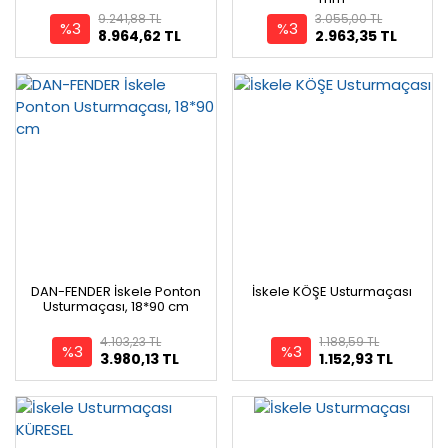
9.241,88 TL
3.055,00 TL
%3
%3
8.964,62 TL
2.963,35 TL
DAN-FENDER İskele Ponton
İskele KÖŞE Usturmaçası
Usturmaçası, 18*90 cm
4.103,23 TL
1.188,59 TL
%3
%3
3.980,13 TL
1.152,93 TL