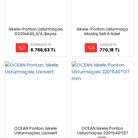
İskele-Ponton Usturmaçası
İskele-Ponton Usturmaça
D220x640,3/4, Beyaz
Montaj Seti 6 Adet
6.965,59 TL
794,00 TL
%3
%3
6.756,63 TL
770,18 TL
OCEAN Ponton, İskele
OCEAN İskele Ponton
Usturmaçası, Lacivert
Usturmaçası 220*640*137
mm