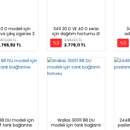
40 D modeli için
3411 30 D VE 40 D serisi
3
va çıkış ızgarası 3
için dağıtım hortumu Ø
ad
bölmeli
75 mm
.872,08 TL
2.861,97 TL
%3
%3
.755,92 TL
2.776,11 TL
88 DU modeli için
Wallas 30011 88 DU
2448
f tank bağlantısı
modeli için tank bağlantı
pasla