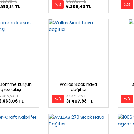
borusu
.927,98 TL
6.397,35 TL
%3
%3
.810,14 TL
6.205,43 TL
 Gömme kurşun
Wallas Sıcak hava
3
gzoz çıkışı
dağıtıcı
4.085,63 TL
32.379,36 TL
%3
%3
3.663,06 TL
31.407,98 TL