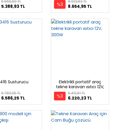
5.555,60 TL
8.922,62 TL
%3
5.388,93 TL
8.654,95 TL
416 Susturucu
Elektrikli portatif araç
tekne karavan ısıtıcı 12V,
300W
6.789,95 TL
6.412,61 TL
%3
6.586,25 TL
6.220,23 TL