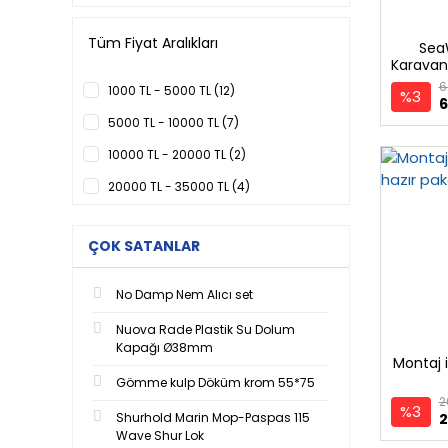
Tüm Fiyat Aralıkları
Sea
Karavan 
Isı
6
1000 TL - 5000 TL (12)
%3
6
5000 TL - 10000 TL (7)
10000 TL - 20000 TL (2)
20000 TL - 35000 TL (4)
50000 TL - 75000 TL (2)
ÇOK SATANLAR
No Damp Nem Alıcı set
Nuova Rade Plastik Su Dolum
Kapağı Ø38mm
Montaj 
Gömme kulp Döküm krom 55*75
2
%3
Shurhold Marin Mop-Paspas 115
2
Wave Shur Lok