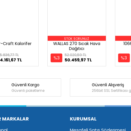
STOK SORUNUZ
-Craft Kalorifer
WALLAS 270 Sıcak Hava
106
Dağıtıcı
5.836,77 TL
52.020,59 TL
%3
%3
4.161,67 TL
50.459,97 TL
Güvenli Kargo
Güvenli Alışveriş
Güvenli paketleme
256bit SSL Sertifikası 
R MARKALAR
KURUMSAL
onal
Mesafeli Satış Sözleşmesi