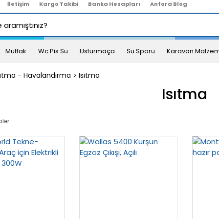
İletişim
Kargo Takibi
Banka Hesapları
Anfora Blog
Mutfak
Wc Pis Su
Usturmaça
Su Sporu
Karavan Malzem
ğutma - Havalandırma
Isıtma
Isıtma
iler