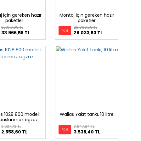
 için gereken hazır
Montaj için gereken hazır
paketler
paketler
35.017,09 TL
28.900,55 TL
%3
33.966,58 TL
28.033,53 TL
as 1028 800 modeli
Wallas Yakıt tankı, 10 litre
n paslanmaz egzoz
borusu
2.637,73 TL
3.647,84 TL
%3
2.558,60 TL
3.538,40 TL