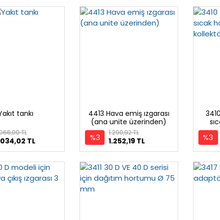
Yakıt tankı
4413 Hava emiş ızgarası
3410
(ana unite üzerinden)
sı
.066,00 TL
1.290,92 TL
%3
%3
.034,02 TL
1.252,19 TL