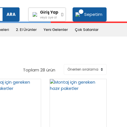
Giriş Yap
Sepetim
ARA
veya üye ol
eleri
2. El Ürünler
Yeni Gelenler
Çok Satanlar
Toplam 28 ürün