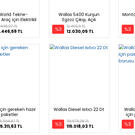
World Tekne-
Wallas 5400 Kurşun
Montaj
Araç için Elektrikli
Egzoz Çıkışı, Açılı
tıcı, 12V 300W
.645,97 TL
12.402,11 TL
%3
%3
.446,59 TL
12.030,05 TL
için gereken hazır
Wallas Diesel Isıtıcı 22 Dt
Wall
paketler
içi
6.094,47 TL
118.575,28 TL
%3
%3
5.311,63 TL
115.018,03 TL