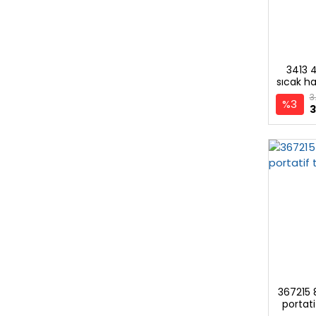
3413 
sıcak ha
3
%3
3
367215 
portati