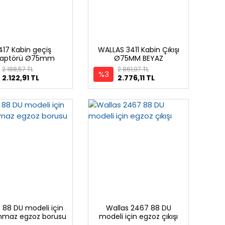
417 Kabin geçiş
WALLAS 3411 Kabin Çıkışı
aptörü Ø75mm
Ø75MM BEYAZ
2.188,57 TL
2.861,97 TL
%3
2.122,91 TL
2.776,11 TL
 88 DU modeli için
Wallas 2467 88 DU
nmaz egzoz borusu
modeli için egzoz çıkışı