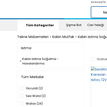
Anasayfa
Şişme Bot
Can Yeleği
Tüm Kategoriler
Tekne Malzemeleri
Kabin Mutfak
Kabin Isıtma So
Isıtma
Kabin Isıtma Soğutma -
Stoktak
Havalandırma
Tüm Markalar
Osculati (2)
Sea World (2)
Wallas (24)