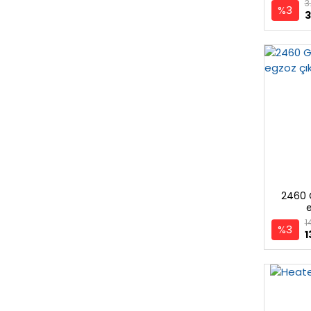
3
%3
3
2460
e
1
%3
1