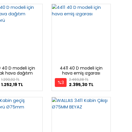
 40 D modeli için
4411 40 D modeli için
cak hava dağıtım
hava emiş ızgarası
kollektörü
1.290,92 TL
2.469,38 TL
%3
1.252,19 TL
2.395,30 TL