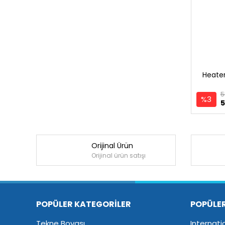
Heater
5
%3
5
Orijinal Ürün
Orijinal ürün satışı
POPÜLER KATEGORİLER
POPÜLE
Tekne Boyası
Internati