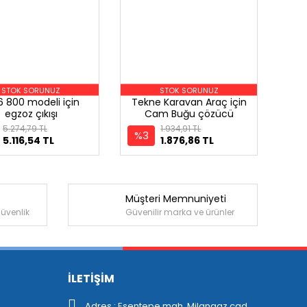
STOK SORUNUZ
STOK SORUNUZ
6 800 modeli için
Tekne Karavan Araç için
egzoz çıkışı
Cam Buğu çözücü
5.274,79 TL
1.934,91 TL
%3
5.116,54 TL
1.876,86 TL
Müşteri Memnuniyeti
güvenlik
Güvenilir marka ve ürünler
İLETİŞİM
Adres : Esentepe mah. Milangaz cad.