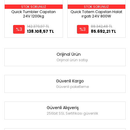
STOK SORUNUZ
STOK SORUNUZ
Quick Tumbler Capstan
Quick Totem Capstan Halat
24V 1200kg
ırgatı 24V 800W
142.379,97 TL
88.342,48 TL
%3
%3
138.108,57 TL
85.692,21 TL
Orijinal Ürün
Orijinal ürün satışı
Güvenli Kargo
Güvenli paketleme
Güvenli Alışveriş
256bit SSL Sertifikası güvenlik