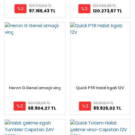
100.170,54 TL
123.993,48 TL
%3
%3
97.165,43 TL
120.273,67 TL
Heron G Genel amaçlı vinç
Quick PTR Halat Irgatı 12V
60.726,05 TL
92.603,11 TL
%3
%3
58.904,27 TL
89.825,02 TL