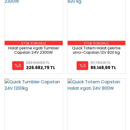
STOK SORUNUZ
STOK SORUNUZ
Halat çekme ırgatı Tumbler
Quick Totem Halat çekme
Capstan 24V 2300W
vinci-Capstan 12V 820 kg
233.693,59 TL
87.782,16 TL
%3
%3
226.682,79 TL
85.148,69 TL