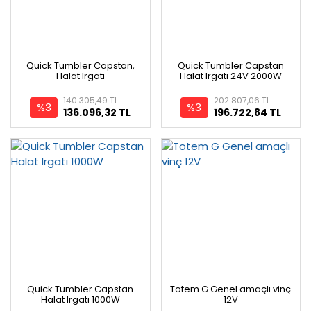
Quick Tumbler Capstan,
Quick Tumbler Capstan
Halat Irgatı
Halat Irgatı 24V 2000W
140.305,49 TL
202.807,06 TL
%3
%3
136.096,32 TL
196.722,84 TL
Quick Tumbler Capstan
Totem G Genel amaçlı vinç
Halat Irgatı 1000W
12V