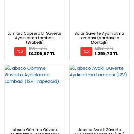
Lumitec Caprera LT Güverte
Solar Güverte Aydınlatma
Aydınlatma Lambası
Lambası (Vardavela
(Braketli)
Montajlı)
13.617,18 TL
1.298,70 TL
%3
%3
13.208,67 TL
1.259,73 TL
Jabsco Gömme Güverte
Jabsco Ayaklı Güverte