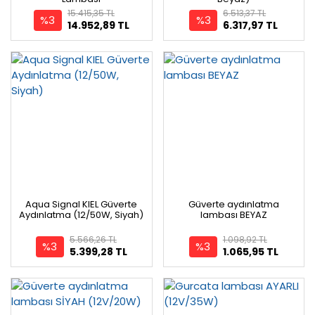
15.415,35 TL
6.513,37 TL
%3
%3
14.952,89 TL
6.317,97 TL
Aqua Signal KIEL Güverte
Güverte aydınlatma
Aydınlatma (12/50W, Siyah)
lambası BEYAZ
5.566,26 TL
1.098,92 TL
%3
%3
5.399,28 TL
1.065,95 TL