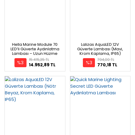
Hella Marine Module 70
Lalizas AquaLED 12V
LED’li Güverte Aydınlatma
Güverte Lambası (Mavi,
Lambası – Uzun Hüzme
Krom Kaplama, IP65)
15.415,35 TL
794,00 TL
%3
%3
14.952,89 TL
770,18 TL