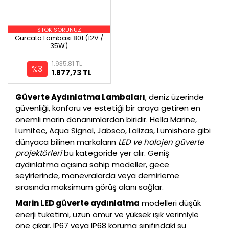
STOK SORUNUZ
Gurcata Lambası 801 (12V /
35W)
1.935,81 TL
%3
1.877,73 TL
Güverte Aydınlatma Lambaları
, deniz üzerinde
güvenliği, konforu ve estetiği bir araya getiren en
önemli marin donanımlardan biridir. Hella Marine,
Lumitec, Aqua Signal, Jabsco, Lalizas, Lumishore gibi
dünyaca bilinen markaların
LED ve halojen güverte
projektörleri
bu kategoride yer alır. Geniş
aydınlatma açısına sahip modeller, gece
seyirlerinde, manevralarda veya demirleme
sırasında maksimum görüş alanı sağlar.
Marin LED güverte aydınlatma
modelleri düşük
enerji tüketimi, uzun ömür ve yüksek ışık verimiyle
öne çıkar. IP67 veya IP68 koruma sınıfındaki su