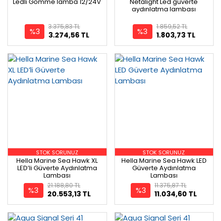
Ledli Gömme lamba 12/24V
Netalight Led güverte
aydınlatma lambası
3.375,83 TL
1.859,52 TL
%3
%3
3.274,56 TL
1.803,73 TL
STOK SORUNUZ
STOK SORUNUZ
Hella Marine Sea Hawk XL
Hella Marine Sea Hawk LED
LED’li Güverte Aydınlatma
Güverte Aydınlatma
Lambası
Lambası
21.188,80 TL
11.375,87 TL
%3
%3
20.553,13 TL
11.034,60 TL