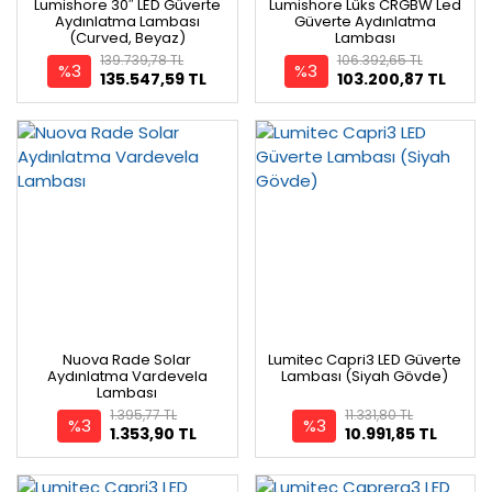
Lumishore 30″ LED Güverte
Lumishore Lüks CRGBW Led
Aydınlatma Lambası
Güverte Aydınlatma
(Curved, Beyaz)
Lambası
139.739,78 TL
106.392,65 TL
%3
%3
135.547,59 TL
103.200,87 TL
Nuova Rade Solar
Lumitec Capri3 LED Güverte
Aydınlatma Vardevela
Lambası (Siyah Gövde)
Lambası
1.395,77 TL
11.331,80 TL
%3
%3
1.353,90 TL
10.991,85 TL