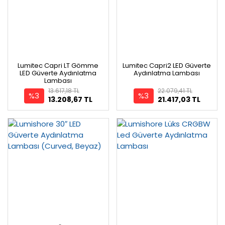
Lumitec Capri LT Gömme
Lumitec Capri2 LED Güverte
LED Güverte Aydınlatma
Aydınlatma Lambası
Lambası
13.617,18 TL
22.079,41 TL
%3
%3
13.208,67 TL
21.417,03 TL