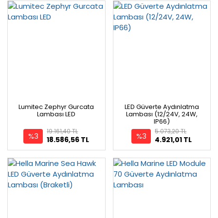
Lumitec Zephyr Gurcata
LED Güverte Aydınlatma
Lambası LED
Lambası (12/24V, 24W,
IP66)
19.161,40 TL
5.073,20 TL
%3
%3
18.586,56 TL
4.921,01 TL