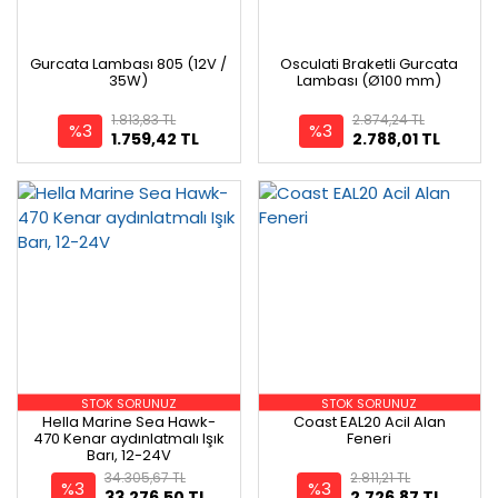
Gurcata Lambası 805 (12V /
Osculati Braketli Gurcata
35W)
Lambası (Ø100 mm)
1.813,83 TL
2.874,24 TL
%3
%3
1.759,42 TL
2.788,01 TL
STOK SORUNUZ
STOK SORUNUZ
Hella Marine Sea Hawk-
Coast EAL20 Acil Alan
470 Kenar aydınlatmalı Işık
Feneri
Barı, 12-24V
34.305,67 TL
2.811,21 TL
%3
%3
33.276,50 TL
2.726,87 TL