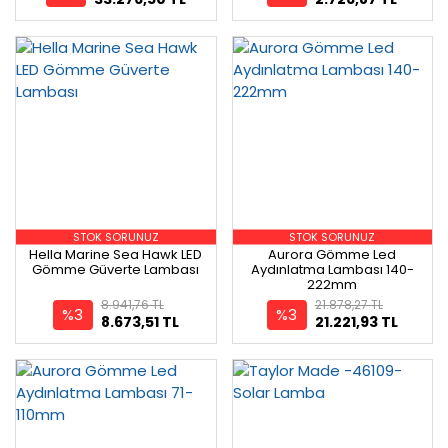
STOK SORUNUZ
STOK SORUNUZ
Hella Marine Sea Hawk LED
Aurora Gömme Led
Gömme Güverte Lambası
Aydınlatma Lambası 140-
222mm
8.941,76 TL
21.878,27 TL
%3
%3
8.673,51 TL
21.221,93 TL