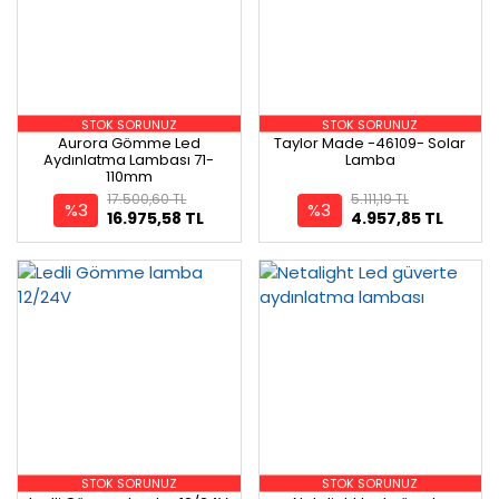
STOK SORUNUZ
STOK SORUNUZ
Aurora Gömme Led
Taylor Made -46109- Solar
Aydınlatma Lambası 71-
Lamba
110mm
17.500,60 TL
5.111,19 TL
%3
%3
16.975,58 TL
4.957,85 TL
STOK SORUNUZ
STOK SORUNUZ