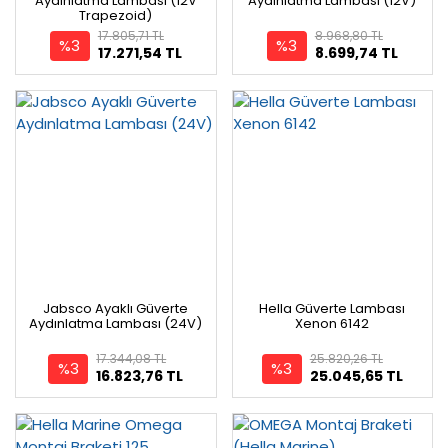
Aydınlatma Lambası (12V
Aydınlatma Lambası (12V)
Trapezoid)
17.805,71 TL
8.968,80 TL
%3
%3
17.271,54 TL
8.699,74 TL
Jabsco Ayaklı Güverte
Hella Güverte Lambası
Aydınlatma Lambası (24V)
Xenon 6142
17.344,08 TL
25.820,26 TL
%3
%3
16.823,76 TL
25.045,65 TL