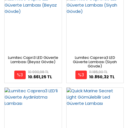
Lumitec Capri3 LED Güverte
Lumitec Caprera3 LED
Lambası (Beyaz Gövde)
Güverte Lambası (Siyah
Gövde)
10.990,98 TL
11.185,90 TL
%3
%3
10.661,25 TL
10.850,32 TL