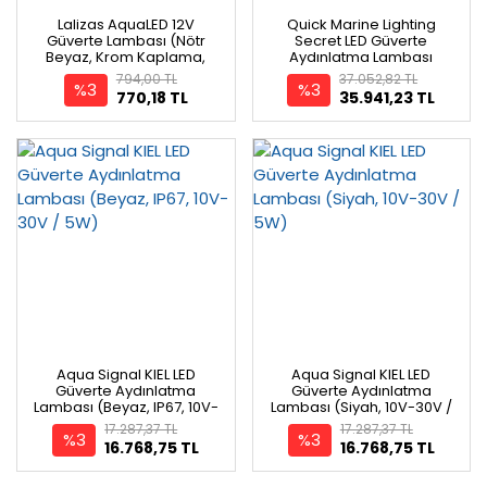
Lalizas AquaLED 12V
Quick Marine Lighting
Güverte Lambası (Nötr
Secret LED Güverte
Beyaz, Krom Kaplama,
Aydınlatma Lambası
IP65)
794,00 TL
37.052,82 TL
%3
%3
770,18 TL
35.941,23 TL
Aqua Signal KIEL LED
Aqua Signal KIEL LED
Güverte Aydınlatma
Güverte Aydınlatma
Lambası (Beyaz, IP67, 10V-
Lambası (Siyah, 10V-30V /
30V / 5W)
5W)
17.287,37 TL
17.287,37 TL
%3
%3
16.768,75 TL
16.768,75 TL