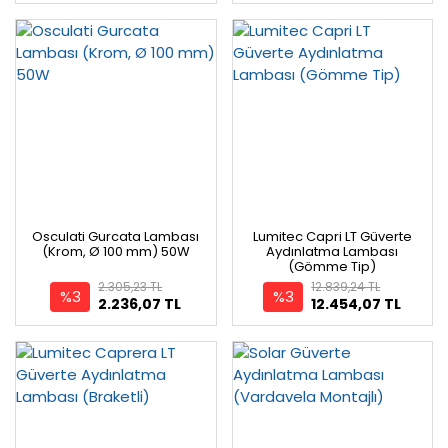
Osculati Gurcata Lambası
Lumitec Capri LT Güverte
(Krom, Ø 100 mm) 50W
Aydınlatma Lambası
(Gömme Tip)
2.305,23 TL
12.839,24 TL
%3
%3
2.236,07 TL
12.454,07 TL