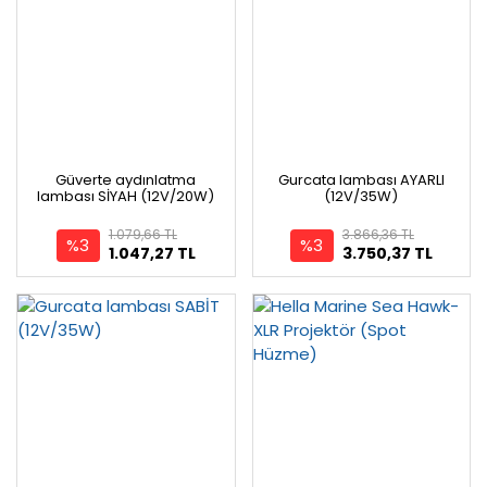
Güverte aydınlatma
Gurcata lambası AYARLI
lambası SİYAH (12V/20W)
(12V/35W)
1.079,66 TL
3.866,36 TL
%3
%3
1.047,27 TL
3.750,37 TL