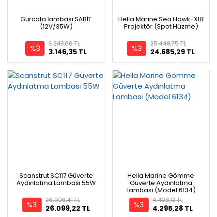
Gurcata lambası SABİT
Hella Marine Sea Hawk-XLR
(12V/35W)
Projektör (Spot Hüzme)
3.243,66 TL
25.448,75 TL
%3
%3
3.146,35 TL
24.685,29 TL
Scanstrut SC117 Güverte
Hella Marine Gömme
Aydınlatma Lambası 55W
Güverte Aydınlatma
Lambası (Model 6134)
26.906,41 TL
4.428,12 TL
%3
%3
26.099,22 TL
4.295,28 TL