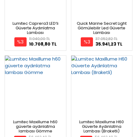
Lumitec Caprera3 LED’li
Quick Marine Secret Light
Güverte Aydınlatma
Gömülebilir Led Güverte
Lambası
Lambası
11.040,00 TL
37.052,82 TL
%3
%3
10.708,80 TL
35.941,23 TL
Lumitec Maxillume h60
Lumitec Maxillume H60
güverte aydınlatma
Güverte Aydınlatma
lambası Gömme
Lambası (Braketli)