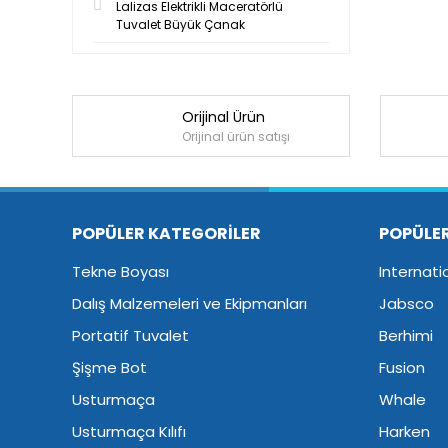
Lalizas Elektrikli Maceratörlü
Tuvalet Büyük Çanak
Orijinal Ürün
Orijinal ürün satışı
POPÜLER KATEGORİLER
POPÜLE
Tekne Boyası
Internati
Dalış Malzemeleri ve Ekipmanları
Jabsco
Portatif Tuvalet
Berhimi
Şişme Bot
Fusion
Usturmaça
Whale
Usturmaça Kılıfı
Harken