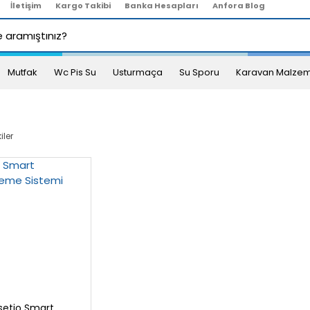
İletişim
Kargo Takibi
Banka Hesapları
Anfora Blog
Mutfak
Wc Pis Su
Usturmaça
Su Sporu
Karavan Malzem
iler
setio Smart