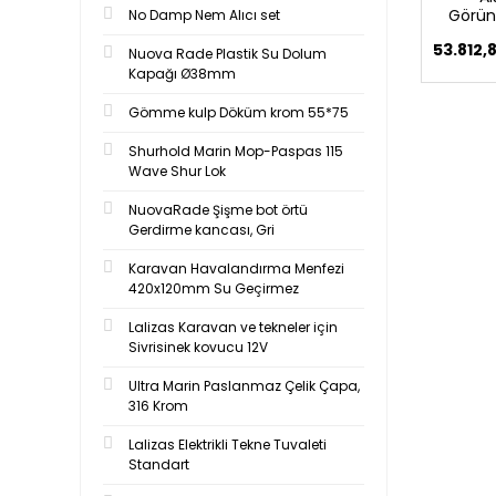
Görün
No Damp Nem Alıcı set
53.812,
Nuova Rade Plastik Su Dolum
Kapağı Ø38mm
Gömme kulp Döküm krom 55*75
Shurhold Marin Mop-Paspas 115
Wave Shur Lok
NuovaRade Şişme bot örtü
Gerdirme kancası, Gri
Karavan Havalandırma Menfezi
420x120mm Su Geçirmez
Lalizas Karavan ve tekneler için
Sivrisinek kovucu 12V
Ultra Marin Paslanmaz Çelik Çapa,
316 Krom
Lalizas Elektrikli Tekne Tuvaleti
Standart