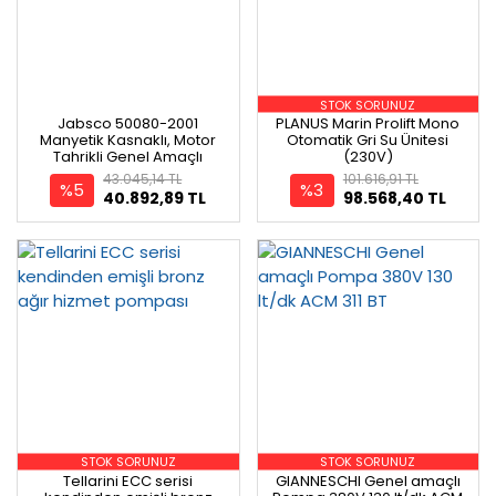
STOK SORUNUZ
Jabsco 50080-2001
PLANUS Marin Prolift Mono
Manyetik Kasnaklı, Motor
Otomatik Gri Su Ünitesi
Tahrikli Genel Amaçlı
(230V)
Pompa 12V, 1''
43.045,14 TL
101.616,91 TL
%5
%3
40.892,89 TL
98.568,40 TL
STOK SORUNUZ
STOK SORUNUZ
Tellarini ECC serisi
GIANNESCHI Genel amaçlı