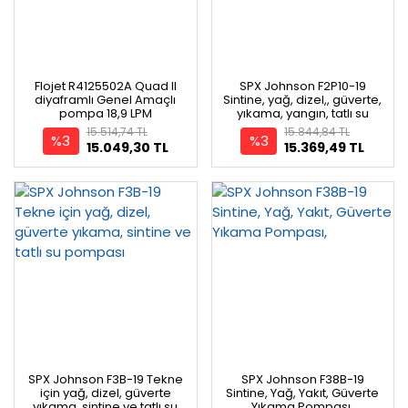
Flojet R4125502A Quad II
SPX Johnson F2P10-19
diyaframlı Genel Amaçlı
Sintine, yağ, dizel,, güverte,
pompa 18,9 LPM
yıkama, yangın, tatlı su
pompası
15.514,74 TL
15.844,84 TL
%3
%3
15.049,30 TL
15.369,49 TL
SPX Johnson F3B-19 Tekne
SPX Johnson F38B-19
için yağ, dizel, güverte
Sintine, Yağ, Yakıt, Güverte
yıkama, sintine ve tatlı su
Yıkama Pompası,