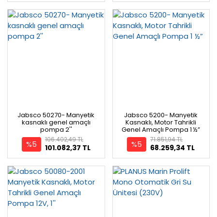
Jabsco 50270- Manyetik
Jabsco 5200- Manyetik
kasnaklı genel amaçlı
Kasnaklı, Motor Tahrikli
pompa 2''
Genel Amaçlı Pompa 1 ½”
106.402,49 TL
71.851,94 TL
%5
%5
101.082,37 TL
68.259,34 TL