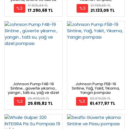
pompası
17.825,44 TL
21.786,65 TL
%3
%3
17.290,68 TL
21.133,05 TL
Johnson Pump F4B-19
Johnson Pump F5B-19
Sintine , güverte yıkama ,
Sintine, Yağ, Yakıt, Yıkama,
yangın , tatlı su, yağ ve dizel
Yangın pompası
pompası
26.408,06 TL
63.379,35 TL
%3
%3
25.615,82 TL
61.477,97 TL