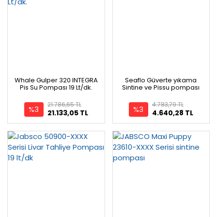
Whale Gulper 320 INTEGRA
Seaflo Güverte yıkama
Pis Su Pompası 19 Lt/dk.
Sintine ve Pissu pompası
21.786,65 TL
4.783,79 TL
%3
%3
21.133,05 TL
4.640,28 TL