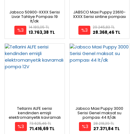
Jabsco 50900-XXXX Serisi
JABSCO Maxi Puppy 23610-
Livar Tahliye Pompası 19
XXXX Serisi sintine pompası
lt/dk
14.189,05 TL
29.245,83 TL
%3
%3
13.763,38 TL
28.368,46 TL
Tellarini ALFE serisi
Jabsco Maxi Puppy 3000
kendinden emişli
Serisi Genel maksat su
elektromanyetik kavramalı
pompası 44 lt/dk
pompa 12V
73.625,46 TL
28.218,39 TL
%3
%3
71.416,69 TL
27.371,84 TL