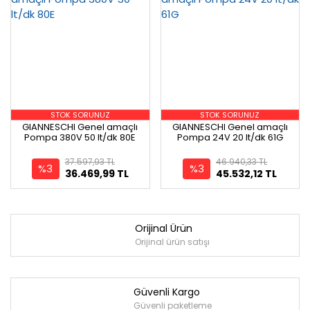
STOK SORUNUZ
STOK SORUNUZ
GIANNESCHI Genel amaçlı
GIANNESCHI Genel amaçlı
Pompa 380V 50 lt/dk 80E
Pompa 24V 20 lt/dk 61G
37.597,93 TL
46.940,33 TL
%3
%3
36.469,99 TL
45.532,12 TL
Orijinal Ürün
Orijinal ürün satışı
Güvenli Kargo
Güvenli paketleme