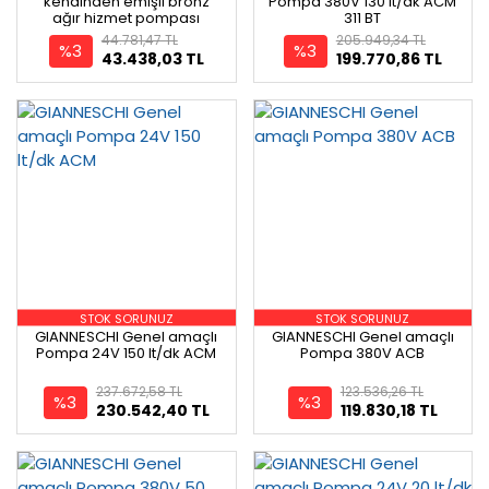
kendinden emişli bronz
Pompa 380V 130 lt/dk ACM
ağır hizmet pompası
311 BT
44.781,47 TL
205.949,34 TL
%3
%3
43.438,03 TL
199.770,86 TL
STOK SORUNUZ
STOK SORUNUZ
GIANNESCHI Genel amaçlı
GIANNESCHI Genel amaçlı
Pompa 24V 150 lt/dk ACM
Pompa 380V ACB
237.672,58 TL
123.536,26 TL
%3
%3
230.542,40 TL
119.830,18 TL