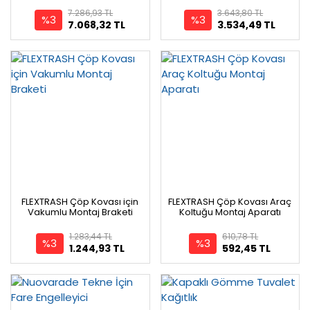
7.286,93 TL
3.643,80 TL
%3
%3
7.068,32 TL
3.534,49 TL
FLEXTRASH Çöp Kovası için
FLEXTRASH Çöp Kovası Araç
Vakumlu Montaj Braketi
Koltuğu Montaj Aparatı
1.283,44 TL
610,78 TL
%3
%3
1.244,93 TL
592,45 TL