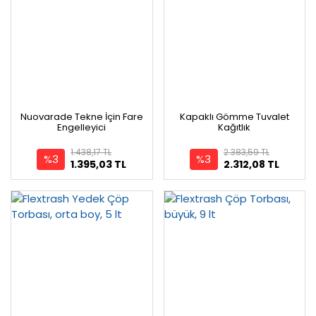
Nuovarade Tekne İçin Fare
Kapaklı Gömme Tuvalet
Engelleyici
Kağıtlık
1.438,17 TL
2.383,59 TL
%3
%3
1.395,03 TL
2.312,08 TL