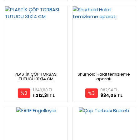
PLASTİK ÇÖP TORBASI
Shurhold Halat temizleme
TUTUCU 31X14 CM
aparatı
1.249,80 TL
962,94 TL
%3
%3
1.212,31 TL
934,05 TL