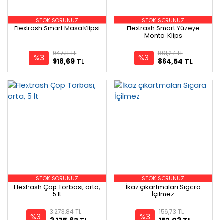
STOK SORUNUZ
STOK SORUNUZ
Flextrash Smart Masa Klipsi
Flextrash Smart Yüzeye
Montaj Klips
947,11 TL
891,27 TL
%3
%3
918,69 TL
864,54 TL
STOK SORUNUZ
STOK SORUNUZ
Flextrash Çöp Torbası, orta,
İkaz çıkartmaları Sigara
5 lt
İçilmez
3.273,84 TL
156,73 TL
%3
%3
3.175,62 TL
152,03 TL