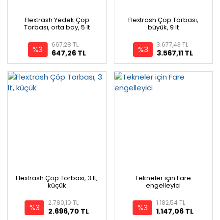
Flextrash Yedek Çöp
Flextrash Çöp Torbası,
Torbası, orta boy, 5 lt
büyük, 9 lt
667,28 TL
3.677,43 TL
%3
%3
647,26 TL
3.567,11 TL
Flextrash Çöp Torbası, 3 lt,
Tekneler için Fare
küçük
engelleyici
2.780,10 TL
1.182,54 TL
%3
%3
2.696,70 TL
1.147,06 TL