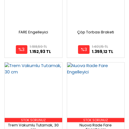
FARE Engelleyici
Çöp Torbası Braketi
1.188,59 TL
1.401,15 TL
%3
%3
1.152,93 TL
1.359,12 TL
STOK SORUNUZ
STOK SORUNUZ
Trem Vakumlu Tutamak, 30
Nuova Rade Fare