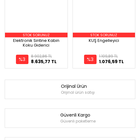
STOK SORUNUZ
STOK SORUNUZ
Elektronik Sintine Kabin
KUŞ Engelleyici
Koku Giderici
8.902,86 TL
1.109,89 TL
%3
%3
8.635,77 TL
1.076,59 TL
Orijinal Ürün
Orijinal ürün satışı
Güvenli Kargo
Güvenli paketleme