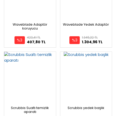
Waveblade Adaptör
Waveblade Yedek Adaptör
koruyucu
420,41 TL
1.345,32 TL
%3
%3
407,80 TL
1.304,96 TL
Scrubbis Sualtı temizlik
Scrubbis yedek başlık
aparatı