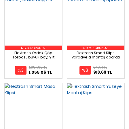
STOK SORUNUZ
STOK SORUNUZ
Flextrash Yedek Çöp
Flextrash Smart Klips
Torbası, büyük boy, 9 lt
vardavela montaj aparatı
1.087,69 TL
947,11 TL
%3
%3
1.055,06 TL
918,69 TL