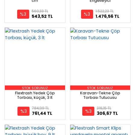
cm
Engelleyici
560,33 TL
1.522,23 TL
%3
%3
543,52 TL
1.476,56 TL
STOK SORUNUZ
STOK SORUNUZ
Flextrash Yedek Çöp
Karavan-Tekne Çöp
Torbası, küçük, 3 lt
Torbası Tutucusu
784,99 TL
316,15 TL
%3
%3
761,44 TL
306,67 TL