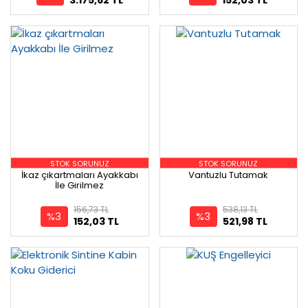
STOK SORUNUZ
STOK SORUNUZ
İkaz çıkartmaları Ayakkabı
Vantuzlu Tutamak
İle Girilmez
156,73 TL
538,13 TL
%3
%3
152,03 TL
521,98 TL