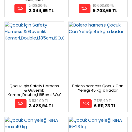
2.108,20 TL
10.003,80 TL
%3
%3
2.044,95 TL
9.703,69 TL
Çocuk için Safety Harness
Bolero harness Çocuk Can
& Güvenlik
Yeleği 45 kg´a kadar
Kemeri,Double,L185cm,ISO,Child,Set
3.534,99 TL
7.125,49 TL
%3
%3
3.428,94 TL
6.911,73 TL