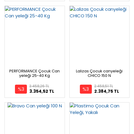
PERFORMANCE Çocuk Can
Lalizas Çocuk canyeleği
yeleği 25-40 Kg
CHICO 150 N
3.458,26 TL
2.458,51 TL
%3
%3
3.354,52 TL
2.384,75 TL