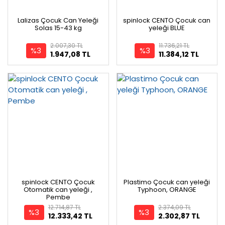
Lalizas Çocuk Can Yeleği
spinlock CENTO Çocuk can
Solas 15-43 kg
yeleği BLUE
2.007,30 TL
11.736,21 TL
%3
%3
1.947,08 TL
11.384,12 TL
spinlock CENTO Çocuk
Plastimo Çocuk can yeleği
Otomatik can yeleği ,
Typhoon, ORANGE
Pembe
12.714,87 TL
2.374,09 TL
%3
%3
12.333,42 TL
2.302,87 TL