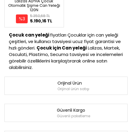
Lalizas ALPHA Çocuk
Otomatik Şişme Can Yeleği
120N
5.350,68 TL
%3
5.190,16 TL
Çocuk can yeleği
fiyatları Çocuklar için can yeleği
çeşitleri, ve kullanıcı tavsiyesi ucuz fiyat garantisi ve
hızlı gönderi.
Çocuk için Can yeleği
Lalizas, Martek,
Osculati, Plastimo, Secuma tavsiyesi ve incelemeleri
görebilir özelliklerini karşılaştırarak online satın
alabilirsiniz.
Orijinal Ürün
Orijinal ürün satışı
Güvenli Kargo
Güvenli paketleme