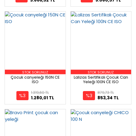
STOK SORUNUZ
STOK SORUNUZ
Çocuk canyeleği 150N CE
Lalizas Sertifikalı Çocuk Can
ISO
Yeleği 100N CE ISO
1.319,60 TL
879,73 TL
%3
%3
1.280,01 TL
853,34 TL