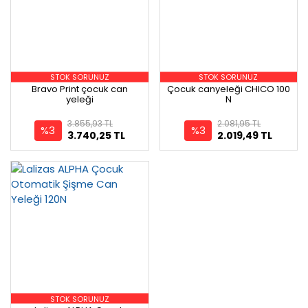
STOK SORUNUZ
STOK SORUNUZ
Bravo Print çocuk can
Çocuk canyeleği CHICO 100
yeleği
N
3.855,93 TL
2.081,95 TL
%3
%3
3.740,25 TL
2.019,49 TL
STOK SORUNUZ