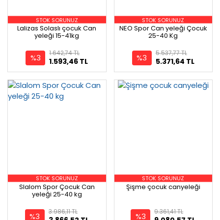
STOK SORUNUZ
STOK SORUNUZ
Lalizas Solaslı çocuk Can
NEO Spor Can yeleği Çocuk
yeleği 15-41kg
25-40 Kg
1.642,74 TL
5.537,77 TL
%3
%3
1.593,46 TL
5.371,64 TL
STOK SORUNUZ
STOK SORUNUZ
Slalom Spor Çocuk Can
Şişme çocuk canyeleği
yeleği 25-40 kg
3.986,11 TL
9.361,41 TL
%3
%3
3.866,52 TL
9.080,57 TL