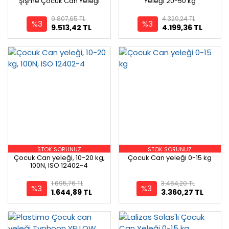
Şişme Çocuk Can Yeleği
Yeleği 20-50 kg
9.807,65 TL
4.329,24 TL
%3
%3
9.513,42 TL
4.199,36 TL
STOK SORUNUZ
STOK SORUNUZ
Çocuk Can yeleği, 10-20 kg,
Çocuk Can yeleği 0-15 kg
100N, ISO 12402-4
1.695,76 TL
3.464,20 TL
%3
%3
1.644,89 TL
3.360,27 TL