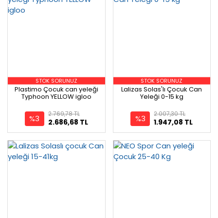
STOK SORUNUZ
STOK SORUNUZ
Plastimo Çocuk can yeleği
Lalizas Solas'lı Çocuk Can
Typhoon YELLOW igloo
Yeleği 0-15 kg
2.769,78 TL
2.007,30 TL
%3
%3
2.686,68 TL
1.947,08 TL