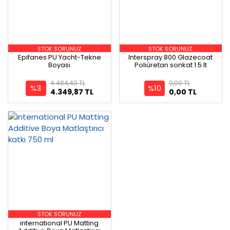
STOK SORUNUZ
STOK SORUNUZ
Epifanes PU Yacht-Tekne
Interspray 800 Glazecoat
Boyası
Poliüretan sonkat 1.5 lt
4.484,40 TL
0,00 TL
%3
%10
4.349,87 TL
0,00 TL
STOK SORUNUZ
international PU Matting