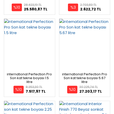
28.423,19 TL
2.703,83 TL
%10
%3
25.580,87 TL
2.622,72 TL
international Perfection Pro
international Perfection Pro
Son kat tekne boyası 1.5
Son kat tekne boyası 5.67
litre
litre
8.353,30 TL
30.225,74 TL
%10
%10
7.517,97 TL
27.203,17 TL