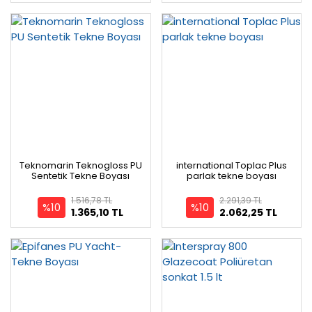
Teknomarin Teknogloss PU
international Toplac Plus
Sentetik Tekne Boyası
parlak tekne boyası
1.516,78 TL
2.291,39 TL
%10
%10
1.365,10 TL
2.062,25 TL