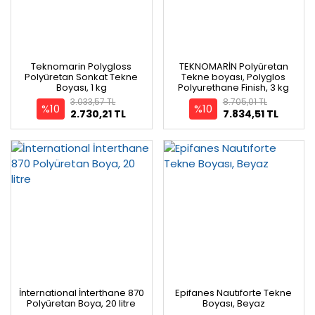
Teknomarin Polygloss
TEKNOMARİN Polyüretan
Polyüretan Sonkat Tekne
Tekne boyası, Polyglos
Boyası, 1 kg
Polyurethane Finish, 3 kg
3.033,57 TL
8.705,01 TL
%10
%10
2.730,21 TL
7.834,51 TL
İnternational İnterthane 870
Epifanes Nautıforte Tekne
Polyüretan Boya, 20 litre
Boyası, Beyaz