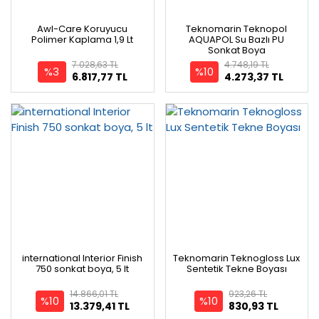
Awl-Care Koruyucu
Teknomarin Teknopol
Polimer Kaplama 1,9 Lt
AQUAPOL Su Bazlı PU
Sonkat Boya
7.028,63 TL
4.748,19 TL
%3
%10
6.817,77 TL
4.273,37 TL
international Interior Finish
Teknomarin Teknogloss Lux
750 sonkat boya, 5 lt
Sentetik Tekne Boyası
14.866,01 TL
923,26 TL
%10
%10
13.379,41 TL
830,93 TL