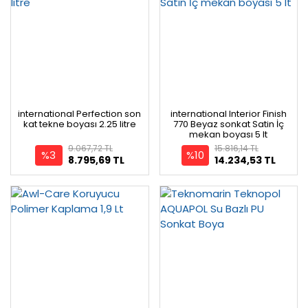
international Perfection son
international Interior Finish
kat tekne boyası 2.25 litre
770 Beyaz sonkat Satin İç
mekan boyası 5 lt
9.067,72 TL
15.816,14 TL
%3
%10
8.795,69 TL
14.234,53 TL