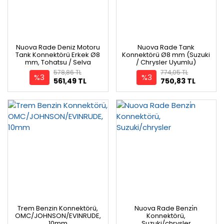
Nuova Rade Deniz Motoru
Nuova Rade Tank
Tank Konnektörü Erkek Ø8
Konnektörü Ø8 mm (Suzuki
mm, Tohatsu / Selva
/ Chrysler Uyumlu)
578,86 TL
774,05 TL
%3
%3
561,49 TL
750,83 TL
Trem Benzin Konnektörü,
Nuova Rade Benzi̇n
OMC/JOHNSON/EVINRUDE,
Konnektörü,
10mm
Suzuki/chrysler