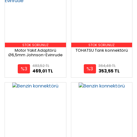
STOK SORUNUZ
STOK SORUNUZ
Motor Yakıt Adaptörü
TOHATSU Tank konnektörü
Ø6,5mm Johnson-Evinrude
483,52 TL
364,48 TL
%3
%3
469,01 TL
353,55 TL