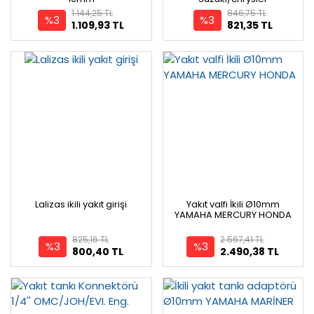
1.144,25 TL
846,75 TL
%3
%3
1.109,93 TL
821,35 TL
Lalizas ikili yakıt girişi
Yakıt valfi İkili Ø10mm
YAMAHA MERCURY HONDA
825,16 TL
2.567,41 TL
%3
%3
800,40 TL
2.490,38 TL