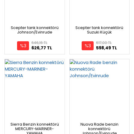
Scepter tank konnektörü
Scepter tank konnektörü
Johnson/Evinrude
Suzuki Küçük
646,16 TL
617,00 TL
%3
%3
626,77 TL
598,49 TL
Sierra Benzin konnektörü
Nuova Rade benzin
MERCURY-MARINER-
konnektörü
YAMAHA
Johnson/Evinrude