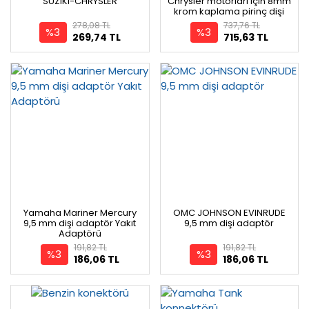
SUZIKI-CHRYSLER
Chrysler motorları için 8mm
krom kaplama pirinç dişi
adaptör
278,08 TL
737,76 TL
%3
%3
269,74 TL
715,63 TL
Yamaha Mariner Mercury
OMC JOHNSON EVINRUDE
9,5 mm dişi adaptör Yakıt
9,5 mm dişi adaptör
Adaptörü
191,82 TL
191,82 TL
%3
%3
186,06 TL
186,06 TL