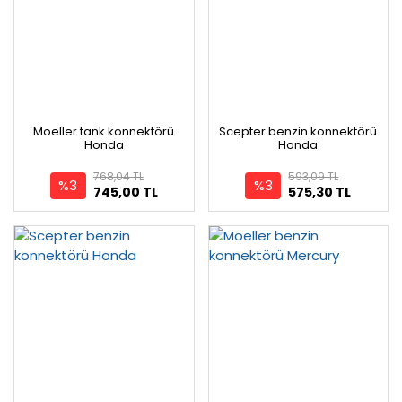
Moeller tank konnektörü
Scepter benzin konnektörü
Honda
Honda
768,04 TL
593,09 TL
%3
%3
745,00 TL
575,30 TL