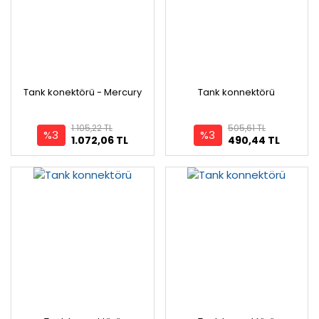
Tank konektörü - Mercury
Tank konnektörü
1.105,22 TL
505,61 TL
%3
%3
1.072,06 TL
490,44 TL