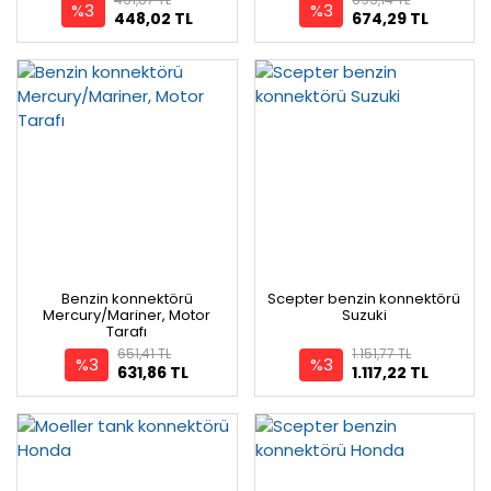
%3
%3
448,02 TL
674,29 TL
Benzin konnektörü
Scepter benzin konnektörü
Mercury/Mariner, Motor
Suzuki
Tarafı
651,41 TL
1.151,77 TL
%3
%3
631,86 TL
1.117,22 TL