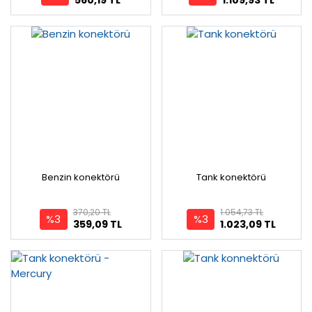
Benzin konektörü
Tank konektörü
370,20 TL
1.054,73 TL
%3
%3
359,09 TL
1.023,09 TL