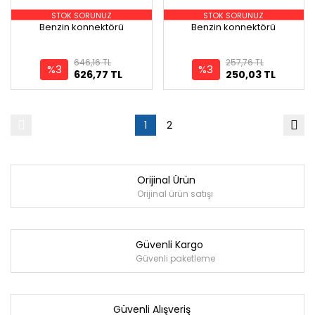
STOK SORUNUZ
STOK SORUNUZ
Benzin konnektörü
Benzin konnektörü
646,16 TL
257,76 TL
%3
%3
626,77 TL
250,03 TL
1
2
Orijinal Ürün
Orijinal ürün satışı
Güvenli Kargo
Güvenli paketleme
Güvenli Alışveriş