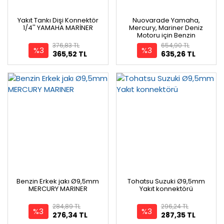
Yakıt Tankı Dişi Konnektör
Nuovarade Yamaha,
1/4'' YAMAHA MARİNER
Mercury, Mariner Deniz
Motoru için Benzin
adaptörü Ø8,5mm
376,83 TL
654,90 TL
%3
%3
365,52 TL
635,26 TL
Benzin Erkek jakı Ø9,5mm
Tohatsu Suzuki Ø9,5mm
MERCURY MARINER
Yakıt konnektörü
284,89 TL
296,24 TL
%3
%3
276,34 TL
287,35 TL