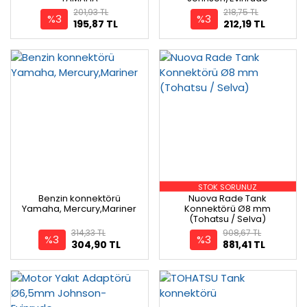
201,93 TL
218,75 TL
%3
%3
195,87 TL
212,19 TL
STOK SORUNUZ
Benzin konnektörü
Nuova Rade Tank
Yamaha, Mercury,Mariner
Konnektörü Ø8 mm
(Tohatsu / Selva)
314,33 TL
908,67 TL
%3
%3
304,90 TL
881,41 TL