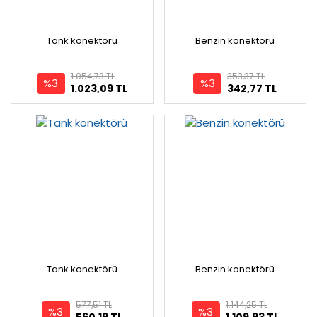
Tank konektörü
Benzin konektörü
1.054,73 TL
353,37 TL
%3
%3
1.023,09 TL
342,77 TL
Tank konektörü
Benzin konektörü
577,51 TL
1.144,25 TL
%3
%3
560,19 TL
1.109,93 TL