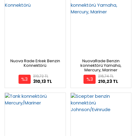
Nuova Rade Erkek Benzin
NuovaRade Benzin
Konnektörü
konnektörü Yamaha,
Mercury, Mariner
319,72 TL
216,74 TL
%3
%3
310,13 TL
210,23 TL