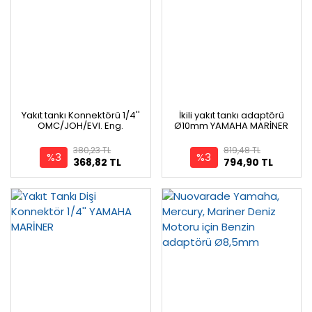
Yakıt tankı Konnektörü 1/4''
İkili yakıt tankı adaptörü
OMC/JOH/EVI. Eng.
Ø10mm YAMAHA MARİNER
380,23 TL
819,48 TL
%3
%3
368,82 TL
794,90 TL