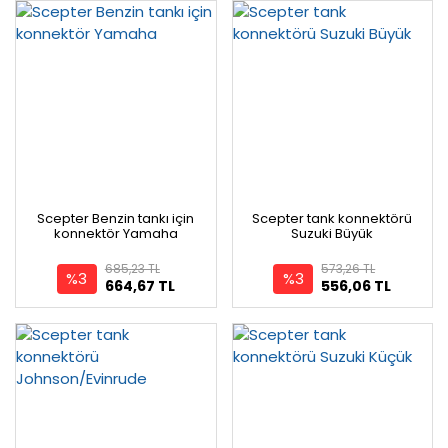
Scepter Benzin tankı için
Scepter tank konnektörü
konnektör Yamaha
Suzuki Büyük
685,23 TL
573,26 TL
%3
%3
664,67 TL
556,06 TL