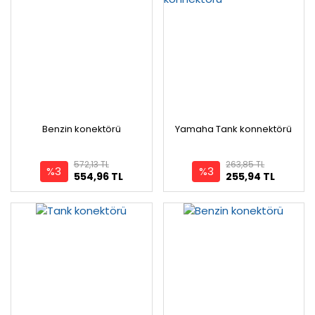
Benzin konektörü
Yamaha Tank konnektörü
572,13 TL
263,85 TL
%3
%3
554,96 TL
255,94 TL