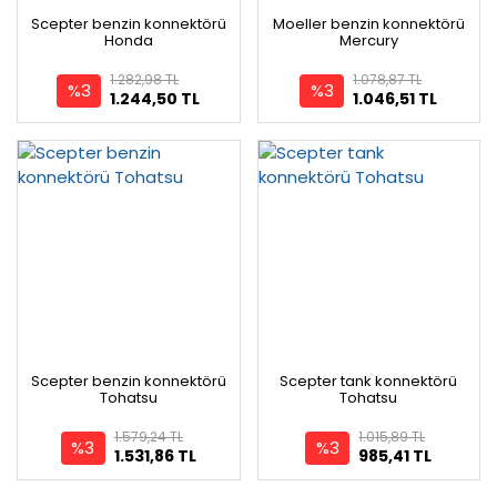
Scepter benzin konnektörü
Moeller benzin konnektörü
Honda
Mercury
1.282,98 TL
1.078,87 TL
%3
%3
1.244,50 TL
1.046,51 TL
Scepter benzin konnektörü
Scepter tank konnektörü
Tohatsu
Tohatsu
1.579,24 TL
1.015,89 TL
%3
%3
1.531,86 TL
985,41 TL