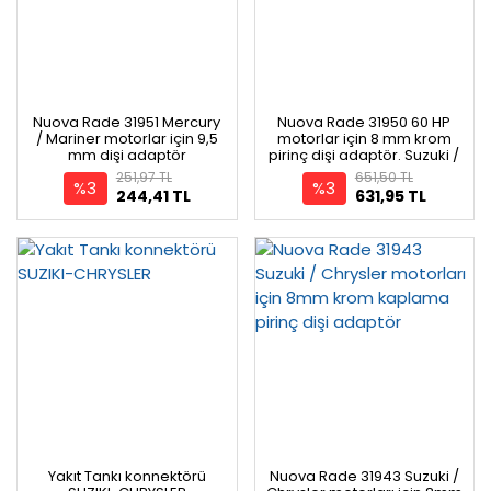
Nuova Rade 31951 Mercury
Nuova Rade 31950 60 HP
/ Mariner motorlar için 9,5
motorlar için 8 mm krom
mm dişi adaptör
pirinç dişi adaptör. Suzuki /
Chrysler
251,97 TL
651,50 TL
%3
%3
244,41 TL
631,95 TL
Yakıt Tankı konnektörü
Nuova Rade 31943 Suzuki /