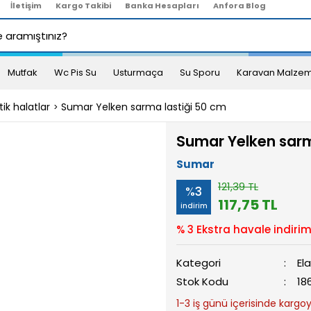
İletişim
Kargo Takibi
Banka Hesapları
Anfora Blog
Mutfak
Wc Pis Su
Usturmaça
Su Sporu
Karavan Malzem
tik halatlar
Sumar Yelken sarma lastiği 50 cm
Sumar Yelken sarm
Sumar
121,39 TL
%3
117,75 TL
indirim
% 3 Ekstra havale indirim
Kategori
Ela
Stok Kodu
18
1-3 iş günü içerisinde kargoya