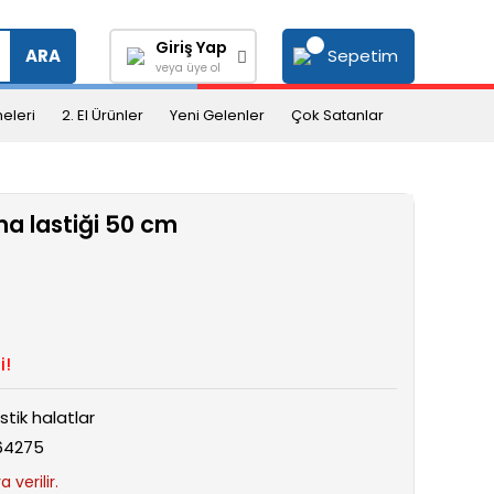
Giriş Yap
Sepetim
ARA
veya üye ol
eleri
2. El Ürünler
Yeni Gelenler
Çok Satanlar
a lastiği 50 cm
i!
stik halatlar
64275
 verilir.