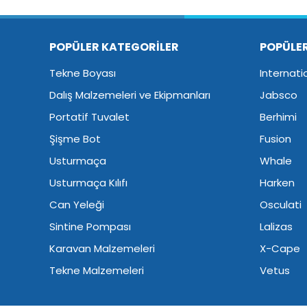
POPÜLER KATEGORİLER
POPÜLE
Tekne Boyası
Internati
Dalış Malzemeleri ve Ekipmanları
Jabsco
Portatif Tuvalet
Berhimi
Şişme Bot
Fusion
Usturmaça
Whale
Usturmaça Kılıfı
Harken
Can Yeleği
Osculati
Sintine Pompası
Lalizas
Karavan Malzemeleri
X-Cape
Tekne Malzemeleri
Vetus