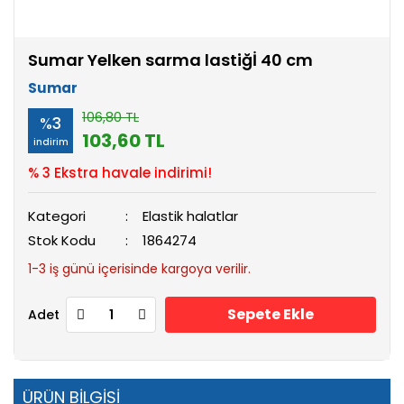
Sumar Yelken sarma lastiğİ 40 cm
Sumar
106,80 TL
%3
103,60 TL
indirim
% 3 Ekstra havale indirimi!
Kategori
Elastik halatlar
Stok Kodu
1864274
1-3 iş günü içerisinde kargoya verilir.
Sepete Ekle
Adet
ÜRÜN BİLGİSİ