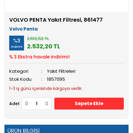
VOLVO PENTA Yakıt Filtresi, 861477
Volvo Penta
2.610,52 TL
%3
2.532,20 TL
indirim
% 3 Ekstra havale indirimi!
Kategori
Yakıt Filtreleri
Stok Kodu
1857095
1-3 iş günü içerisinde kargoya verilir.
Sepete Ekle
Adet
ÜRÜN BİLGİSİ